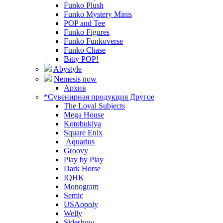
Funko Plush
Funko Mystery Minis
POP and Tee
Funko Figures
Funko Funkoverse
Funko Chase
Bitty POP!
Abystyle
Nemesis now
Архив
*Сувенирная продукция Другое
The Loyal Subjects
Mega House
Kotobukiya
Square Enix
Aquarius
Groovy
Play by Play
Dark Horse
IQHK
Monogram
Semic
USAopoly
Welly
Sideshow