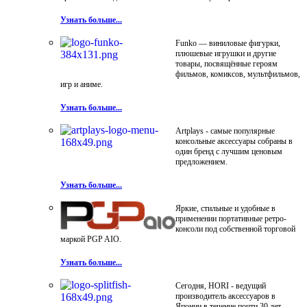
Узнать больше...
Funko — виниловые фигурки,
плюшевые игрушки и другие
товары, посвящённые героям
фильмов, комиксов, мультфильмов,
игр и аниме.
Узнать больше...
Artplays - самые популярные
консольные аксессуары собраны в
один бренд с лучшим ценовым
предложением.
Узнать больше...
Яркие, стильные и удобные в
применении портативные ретро-
консоли под собственной торговой
маркой PGP AIO.
Узнать больше...
Сегодня, HORI - ведущий
производитель аксессуаров в
Японии в течение почти 30 лет.