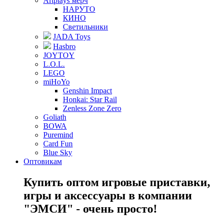
Artplays мерч
НАРУТО
КИНО
Светильники
JADA Toys
Hasbro
JOYTOY
L.O.L.
LEGO
miHoYo
Genshin Impact
Honkai: Star Rail
Zenless Zone Zero
Goliath
BOWA
Puremind
Card Fun
Blue Sky
Оптовикам
Купить оптом игровые приставки,
игры и аксессуары в компании
"ЭМСИ" - очень просто!