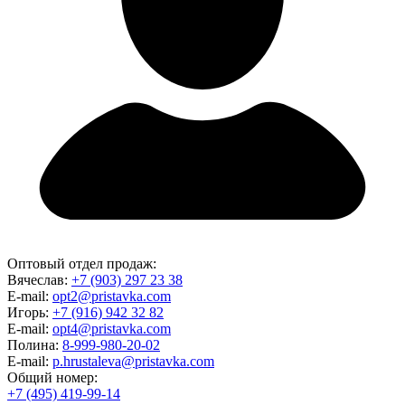
Оптовый отдел продаж:
Вячеслав:
+7 (903) 297 23 38
E-mail:
opt2@pristavka.com
Игорь:
+7 (916) 942 32 82
E-mail:
opt4@pristavka.com
Полина:
8-999-980-20-02
E-mail:
p.hrustaleva@pristavka.com
Общий номер:
+7 (495) 419-99-14