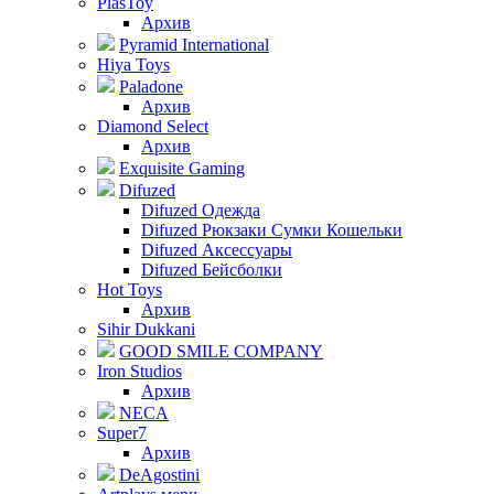
PlasToy
Архив
Pyramid International
Hiya Toys
Paladone
Архив
Diamond Select
Архив
Exquisite Gaming
Difuzed
Difuzed Одежда
Difuzed Рюкзаки Сумки Кошельки
Difuzed Аксессуары
Difuzed Бейсболки
Hot Toys
Архив
Sihir Dukkani
GOOD SMILE COMPANY
Iron Studios
Архив
NECA
Super7
Архив
DeAgostini