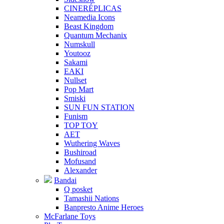
CINERÉPLICAS
Neamedia Icons
Beast Kingdom
Quantum Mechanix
Numskull
Youtooz
Sakami
EAKI
Nullset
Pop Mart
Smiski
SUN FUN STATION
Funism
TOP TOY
AET
Wuthering Waves
Bushiroad
Mofusand
Alexander
Bandai
Q posket
Tamashii Nations
Banpresto Anime Heroes
McFarlane Toys