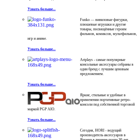
Узнать больше...
Funko — виниловые фигурки,
плюшевые игрушки и другие
товары, посвящённые героям
фильмов, комиксов, мультфильмов,
игр и аниме.
Узнать больше...
Artplays - самые популярные
консольные аксессуары собраны в
один бренд с лучшим ценовым
предложением.
Узнать больше...
Яркие, стильные и удобные в
применении портативные ретро-
консоли под собственной торговой
маркой PGP AIO.
Узнать больше...
Сегодня, HORI - ведущий
производитель аксессуаров в
Японии в течение почти 30 лет.