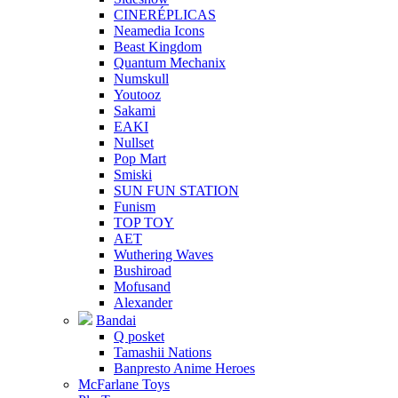
CINERÉPLICAS
Neamedia Icons
Beast Kingdom
Quantum Mechanix
Numskull
Youtooz
Sakami
EAKI
Nullset
Pop Mart
Smiski
SUN FUN STATION
Funism
TOP TOY
AET
Wuthering Waves
Bushiroad
Mofusand
Alexander
Bandai
Q posket
Tamashii Nations
Banpresto Anime Heroes
McFarlane Toys