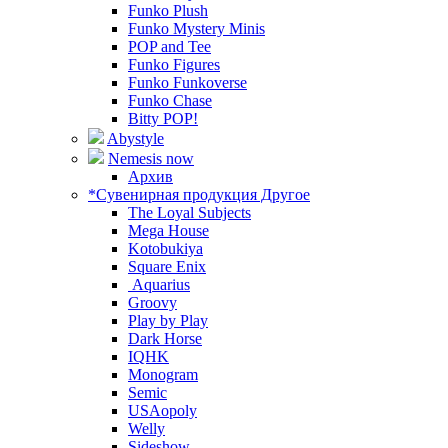
Funko Plush
Funko Mystery Minis
POP and Tee
Funko Figures
Funko Funkoverse
Funko Chase
Bitty POP!
Abystyle
Nemesis now
Архив
*Сувенирная продукция Другое
The Loyal Subjects
Mega House
Kotobukiya
Square Enix
Aquarius
Groovy
Play by Play
Dark Horse
IQHK
Monogram
Semic
USAopoly
Welly
Sideshow