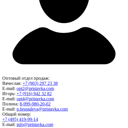
Оптовый отдел продаж:
Вячеслав:
+7 (903) 297 23 38
E-mail:
opt2@pristavka.com
Игорь:
+7 (916) 942 32 82
E-mail:
opt4@pristavka.com
Полина:
8-999-980-20-02
E-mail:
p.hrustaleva@pristavka.com
Общий номер:
+7 (495) 419-99-14
E-mail:
info@pristavka.com