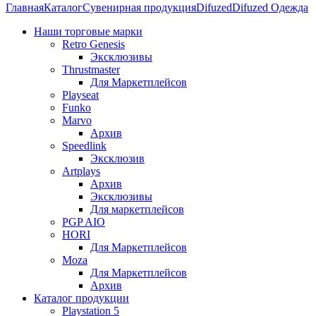
Главная
Каталог
Сувенирная продукция
Difuzed
Difuzed Одежда
Наши торговые марки
Retro Genesis
Эксклюзивы
Thrustmaster
Для Маркетплейсов
Playseat
Funko
Marvo
Архив
Speedlink
Эксклюзив
Artplays
Архив
Эксклюзивы
Для маркетплейсов
PGP AIO
HORI
Для Маркетплейсов
Moza
Для Маркетплейсов
Архив
Каталог продукции
Playstation 5