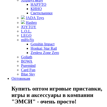
Artplays мерч
НАРУТО
КИНО
Светильники
JADA Toys
Hasbro
JOYTOY
L.O.L.
LEGO
miHoYo
Genshin Impact
Honkai: Star Rail
Zenless Zone Zero
Goliath
BOWA
Puremind
Card Fun
Blue Sky
Оптовикам
Купить оптом игровые приставки,
игры и аксессуары в компании
"ЭМСИ" - очень просто!