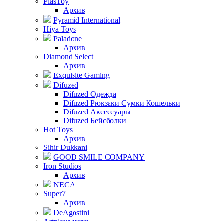
PlasToy
Архив
Pyramid International
Hiya Toys
Paladone
Архив
Diamond Select
Архив
Exquisite Gaming
Difuzed
Difuzed Одежда
Difuzed Рюкзаки Сумки Кошельки
Difuzed Аксессуары
Difuzed Бейсболки
Hot Toys
Архив
Sihir Dukkani
GOOD SMILE COMPANY
Iron Studios
Архив
NECA
Super7
Архив
DeAgostini