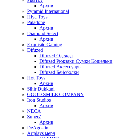
PlasToy
Архив
Pyramid International
Hiya Toys
Paladone
Архив
Diamond Select
Архив
Exquisite Gaming
Difuzed
Difuzed Одежда
Difuzed Рюкзаки Сумки Кошельки
Difuzed Аксессуары
Difuzed Бейсболки
Hot Toys
Архив
Sihir Dukkani
GOOD SMILE COMPANY
Iron Studios
Архив
NECA
Super7
Архив
DeAgostini
Artplays мерч