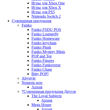
Игры для Xbox One
Игры для Xbox X
Игры для PS5
Nintendo Switch 2
Сувенирная продукция
Funko
Funko FSDU POS
Funko Loungefly
Funko Homeware
Funko keychain
Funko Plush
Funko Mystery Minis
POP and Tee
Funko Figures
Funko Funkoverse
Funko Chase
Bitty POP!
Abystyle
Nemesis now
Архив
*Сувенирная продукция Другое
The Loyal Subjects
Архив
Mega House
Архив