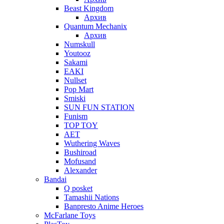
Beast Kingdom
Архив
Quantum Mechanix
Архив
Numskull
Youtooz
Sakami
EAKI
Nullset
Pop Mart
Smiski
SUN FUN STATION
Funism
TOP TOY
AET
Wuthering Waves
Bushiroad
Mofusand
Alexander
Bandai
Q posket
Tamashii Nations
Banpresto Anime Heroes
McFarlane Toys