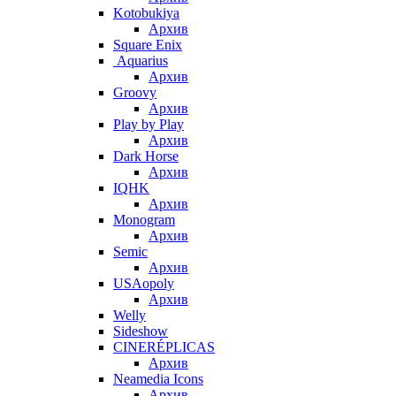
Kotobukiya
Архив
Square Enix
Aquarius
Архив
Groovy
Архив
Play by Play
Архив
Dark Horse
Архив
IQHK
Архив
Monogram
Архив
Semic
Архив
USAopoly
Архив
Welly
Sideshow
CINERÉPLICAS
Архив
Neamedia Icons
Архив