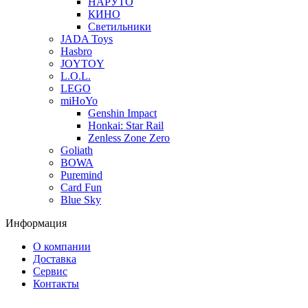
НАРУТО
КИНО
Светильники
JADA Toys
Hasbro
JOYTOY
L.O.L.
LEGO
miHoYo
Genshin Impact
Honkai: Star Rail
Zenless Zone Zero
Goliath
BOWA
Puremind
Card Fun
Blue Sky
Информация
О компании
Доставка
Сервис
Контакты