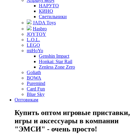
Artplays мерч
НАРУТО
КИНО
Светильники
JADA Toys
Hasbro
JOYTOY
L.O.L.
LEGO
miHoYo
Genshin Impact
Honkai: Star Rail
Zenless Zone Zero
Goliath
BOWA
Puremind
Card Fun
Blue Sky
Оптовикам
Купить оптом игровые приставки,
игры и аксессуары в компании
"ЭМСИ" - очень просто!