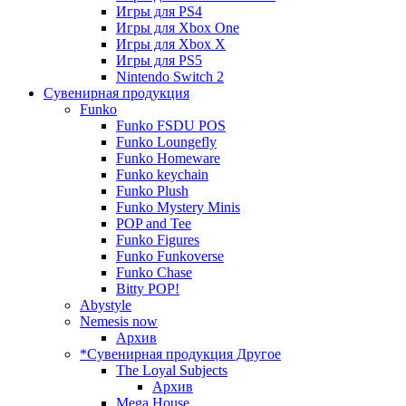
Игры для PS4
Игры для Xbox One
Игры для Xbox X
Игры для PS5
Nintendo Switch 2
Сувенирная продукция
Funko
Funko FSDU POS
Funko Loungefly
Funko Homeware
Funko keychain
Funko Plush
Funko Mystery Minis
POP and Tee
Funko Figures
Funko Funkoverse
Funko Chase
Bitty POP!
Abystyle
Nemesis now
Архив
*Сувенирная продукция Другое
The Loyal Subjects
Архив
Mega House