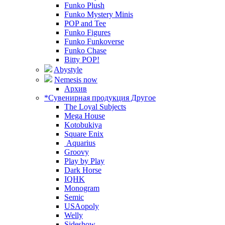
Funko Plush
Funko Mystery Minis
POP and Tee
Funko Figures
Funko Funkoverse
Funko Chase
Bitty POP!
Abystyle
Nemesis now
Архив
*Сувенирная продукция Другое
The Loyal Subjects
Mega House
Kotobukiya
Square Enix
Aquarius
Groovy
Play by Play
Dark Horse
IQHK
Monogram
Semic
USAopoly
Welly
Sideshow