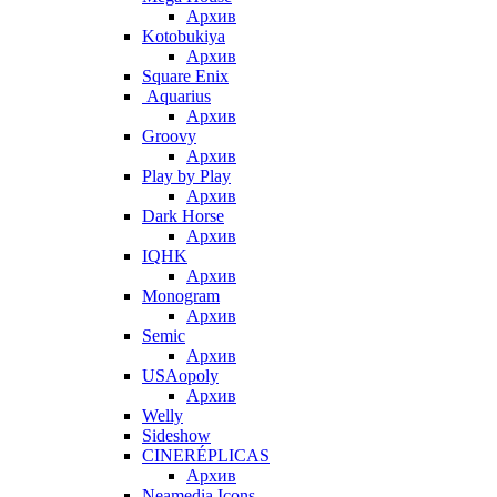
Архив
Kotobukiya
Архив
Square Enix
Aquarius
Архив
Groovy
Архив
Play by Play
Архив
Dark Horse
Архив
IQHK
Архив
Monogram
Архив
Semic
Архив
USAopoly
Архив
Welly
Sideshow
CINERÉPLICAS
Архив
Neamedia Icons