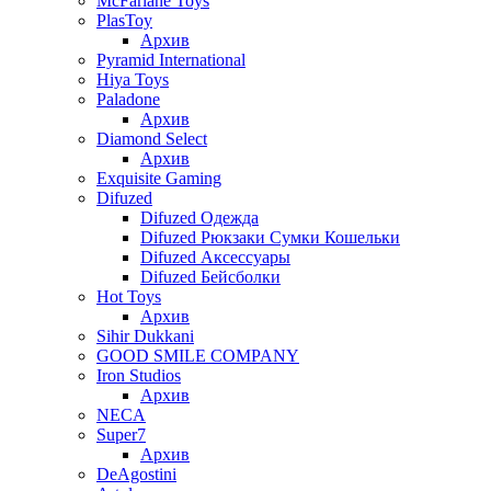
McFarlane Toys
PlasToy
Архив
Pyramid International
Hiya Toys
Paladone
Архив
Diamond Select
Архив
Exquisite Gaming
Difuzed
Difuzed Одежда
Difuzed Рюкзаки Сумки Кошельки
Difuzed Аксессуары
Difuzed Бейсболки
Hot Toys
Архив
Sihir Dukkani
GOOD SMILE COMPANY
Iron Studios
Архив
NECA
Super7
Архив
DeAgostini