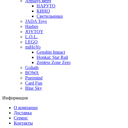
Artplays мерч
НАРУТО
КИНО
Светильники
JADA Toys
Hasbro
JOYTOY
L.O.L.
LEGO
miHoYo
Genshin Impact
Honkai: Star Rail
Zenless Zone Zero
Goliath
BOWA
Puremind
Card Fun
Blue Sky
Информация
О компании
Доставка
Сервис
Контакты