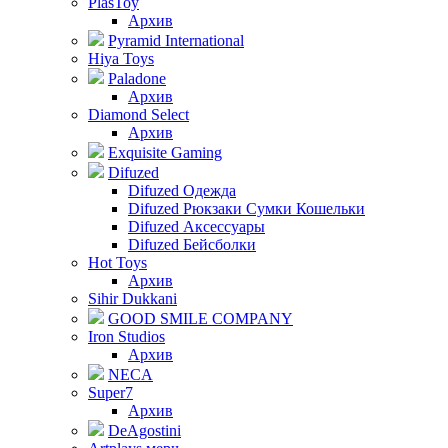
PlasToy
Архив
Pyramid International
Hiya Toys
Paladone
Архив
Diamond Select
Архив
Exquisite Gaming
Difuzed
Difuzed Одежда
Difuzed Рюкзаки Сумки Кошельки
Difuzed Аксессуары
Difuzed Бейсболки
Hot Toys
Архив
Sihir Dukkani
GOOD SMILE COMPANY
Iron Studios
Архив
NECA
Super7
Архив
DeAgostini