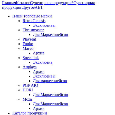
Главная
Каталог
Сувенирная продукция
*Сувенирная
продукция Другое
AET
Наши торговые марки
Retro Genesis
Эксклюзивы
Thrustmaster
Для Маркетплейсов
Playseat
Funko
Marvo
Архив
Speedlink
Эксклюзив
Artplays
Архив
Эксклюзивы
Для маркетплейсов
PGP AIO
HORI
Для Маркетплейсов
Moza
Для Маркетплейсов
Архив
Каталог продукции