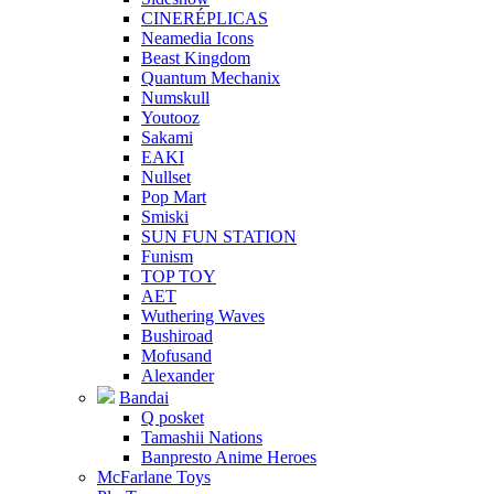
CINERÉPLICAS
Neamedia Icons
Beast Kingdom
Quantum Mechanix
Numskull
Youtooz
Sakami
EAKI
Nullset
Pop Mart
Smiski
SUN FUN STATION
Funism
TOP TOY
AET
Wuthering Waves
Bushiroad
Mofusand
Alexander
Bandai
Q posket
Tamashii Nations
Banpresto Anime Heroes
McFarlane Toys