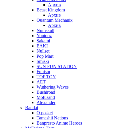
Архив
Beast Kingdom
Архив
Quantum Mechanix
Архив
Numskull
Youtooz
Sakami
EAKI
Nullset
Pop Mart
Smiski
SUN FUN STATION
Funism
TOP TOY
AET
Wuthering Waves
Bushiroad
Mofusand
Alexander
Bandai
Q posket
Tamashii Nations
Banpresto Anime Heroes