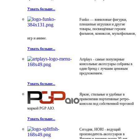
Узнать больше...
Funko — виниловые фигурки,
плюшевые игрушки и другие
товары, посвящённые героям
фильмов, комиксов, мультфильмов,
игр и аниме.
Узнать больше...
Artplays - самые популярные
консольные аксессуары собраны в
один бренд с лучшим ценовым
предложением.
Узнать больше...
Яркие, стильные и удобные в
применении портативные ретро-
консоли под собственной торговой
маркой PGP AIO.
Узнать больше...
Сегодня, HORI - ведущий
производитель аксессуаров в
Японии в течение почти 30 лет.