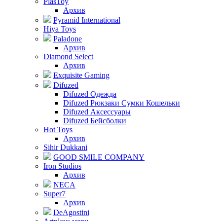
PlasToy
Архив
Pyramid International
Hiya Toys
Paladone
Архив
Diamond Select
Архив
Exquisite Gaming
Difuzed
Difuzed Одежда
Difuzed Рюкзаки Сумки Кошельки
Difuzed Аксессуары
Difuzed Бейсболки
Hot Toys
Архив
Sihir Dukkani
GOOD SMILE COMPANY
Iron Studios
Архив
NECA
Super7
Архив
DeAgostini