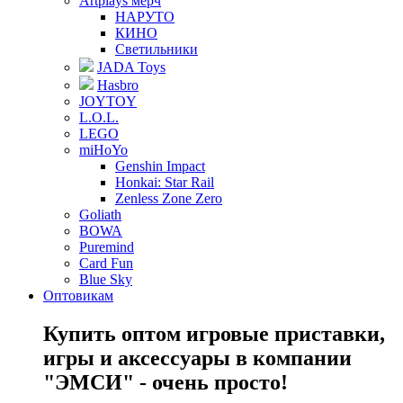
Artplays мерч
НАРУТО
КИНО
Светильники
JADA Toys
Hasbro
JOYTOY
L.O.L.
LEGO
miHoYo
Genshin Impact
Honkai: Star Rail
Zenless Zone Zero
Goliath
BOWA
Puremind
Card Fun
Blue Sky
Оптовикам
Купить оптом игровые приставки,
игры и аксессуары в компании
"ЭМСИ" - очень просто!