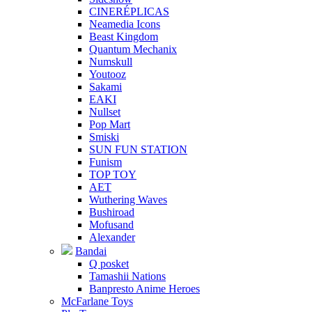
CINERÉPLICAS
Neamedia Icons
Beast Kingdom
Quantum Mechanix
Numskull
Youtooz
Sakami
EAKI
Nullset
Pop Mart
Smiski
SUN FUN STATION
Funism
TOP TOY
AET
Wuthering Waves
Bushiroad
Mofusand
Alexander
Bandai
Q posket
Tamashii Nations
Banpresto Anime Heroes
McFarlane Toys