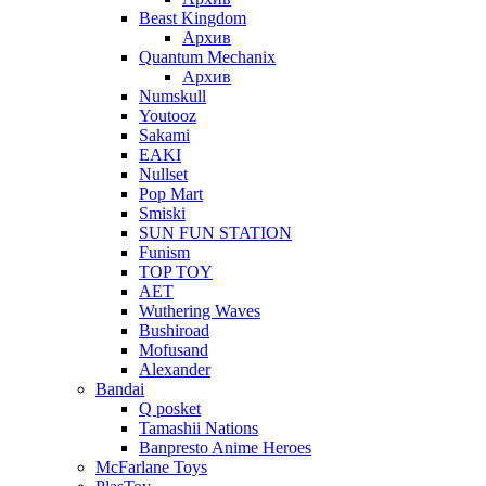
Beast Kingdom
Архив
Quantum Mechanix
Архив
Numskull
Youtooz
Sakami
EAKI
Nullset
Pop Mart
Smiski
SUN FUN STATION
Funism
TOP TOY
AET
Wuthering Waves
Bushiroad
Mofusand
Alexander
Bandai
Q posket
Tamashii Nations
Banpresto Anime Heroes
McFarlane Toys