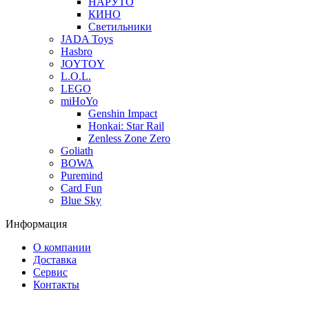
НАРУТО
КИНО
Светильники
JADA Toys
Hasbro
JOYTOY
L.O.L.
LEGO
miHoYo
Genshin Impact
Honkai: Star Rail
Zenless Zone Zero
Goliath
BOWA
Puremind
Card Fun
Blue Sky
Информация
О компании
Доставка
Сервис
Контакты