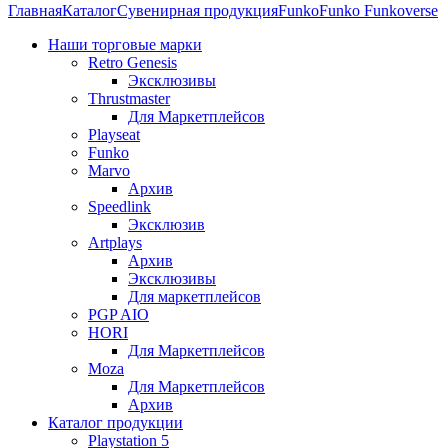
Главная
Каталог
Сувенирная продукция
Funko
Funko Funkoverse
Наши торговые марки
Retro Genesis
Эксклюзивы
Thrustmaster
Для Маркетплейсов
Playseat
Funko
Marvo
Архив
Speedlink
Эксклюзив
Artplays
Архив
Эксклюзивы
Для маркетплейсов
PGP AIO
HORI
Для Маркетплейсов
Moza
Для Маркетплейсов
Архив
Каталог продукции
Playstation 5