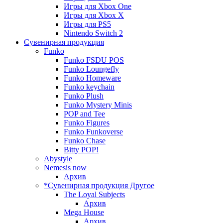
Игры для Xbox One
Игры для Xbox X
Игры для PS5
Nintendo Switch 2
Сувенирная продукция
Funko
Funko FSDU POS
Funko Loungefly
Funko Homeware
Funko keychain
Funko Plush
Funko Mystery Minis
POP and Tee
Funko Figures
Funko Funkoverse
Funko Chase
Bitty POP!
Abystyle
Nemesis now
Архив
*Сувенирная продукция Другое
The Loyal Subjects
Архив
Mega House
Архив