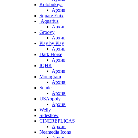
Kotobukiya
Архив
Square Enix
Aquarius
Архив
Groovy
Архив
Play by Play
Архив
Dark Horse
Архив
IQHK
Архив
Monogram
Архив
Semic
Архив
USAopoly
Архив
Welly
Sideshow
CINERÉPLICAS
Архив
Neamedia Icons
Архив