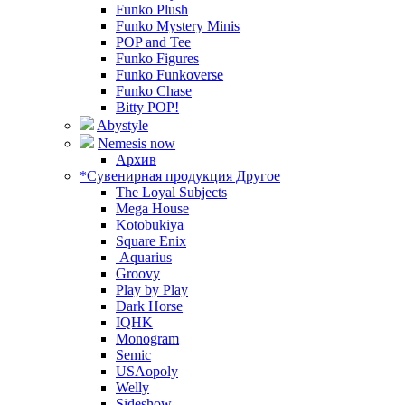
Funko Plush
Funko Mystery Minis
POP and Tee
Funko Figures
Funko Funkoverse
Funko Chase
Bitty POP!
Abystyle
Nemesis now
Архив
*Сувенирная продукция Другое
The Loyal Subjects
Mega House
Kotobukiya
Square Enix
Aquarius
Groovy
Play by Play
Dark Horse
IQHK
Monogram
Semic
USAopoly
Welly
Sideshow