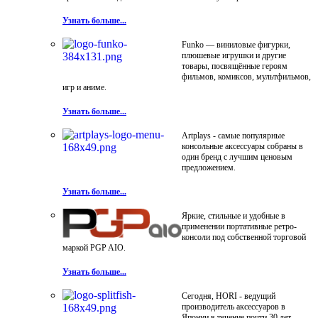
Узнать больше...
Funko — виниловые фигурки,
плюшевые игрушки и другие
товары, посвящённые героям
фильмов, комиксов, мультфильмов,
игр и аниме.
Узнать больше...
Artplays - самые популярные
консольные аксессуары собраны в
один бренд с лучшим ценовым
предложением.
Узнать больше...
Яркие, стильные и удобные в
применении портативные ретро-
консоли под собственной торговой
маркой PGP AIO.
Узнать больше...
Сегодня, HORI - ведущий
производитель аксессуаров в
Японии в течение почти 30 лет.