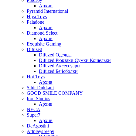
PlasToy
Архив
Pyramid International
Hiya Toys
Paladone
Архив
Diamond Select
Архив
Exquisite Gaming
Difuzed
Difuzed Одежда
Difuzed Рюкзаки Сумки Кошельки
Difuzed Аксессуары
Difuzed Бейсболки
Hot Toys
Архив
Sihir Dukkani
GOOD SMILE COMPANY
Iron Studios
Архив
NECA
Super7
Архив
DeAgostini
Artplays мерч