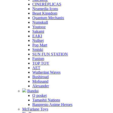
CINERÉPLICAS
Neamedia Icons
Beast Kingdom
Quantum Mechanix
Numskull
Youtooz
Sakami
EAKI
Nullset
Pop Mart
Smiski
SUN FUN STATION
Funism
TOP TOY
AET
Wuthering Waves
Bushiroad
Mofusand
Alexander
Bandai
Q posket
Tamashii Nations
Banpresto Anime Heroes
McFarlane Toys