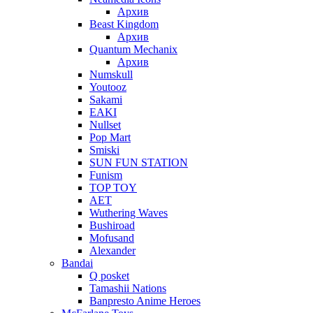
Архив
Beast Kingdom
Архив
Quantum Mechanix
Архив
Numskull
Youtooz
Sakami
EAKI
Nullset
Pop Mart
Smiski
SUN FUN STATION
Funism
TOP TOY
AET
Wuthering Waves
Bushiroad
Mofusand
Alexander
Bandai
Q posket
Tamashii Nations
Banpresto Anime Heroes