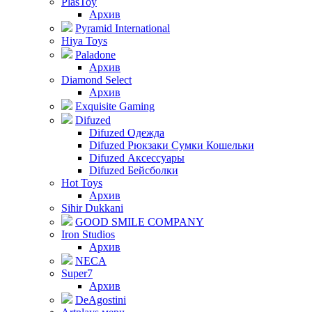
PlasToy
Архив
Pyramid International
Hiya Toys
Paladone
Архив
Diamond Select
Архив
Exquisite Gaming
Difuzed
Difuzed Одежда
Difuzed Рюкзаки Сумки Кошельки
Difuzed Аксессуары
Difuzed Бейсболки
Hot Toys
Архив
Sihir Dukkani
GOOD SMILE COMPANY
Iron Studios
Архив
NECA
Super7
Архив
DeAgostini