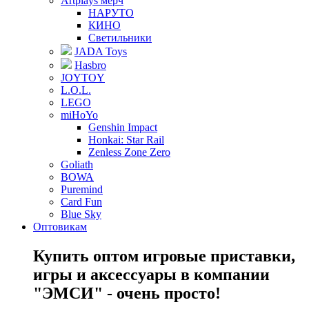
Artplays мерч
НАРУТО
КИНО
Светильники
JADA Toys
Hasbro
JOYTOY
L.O.L.
LEGO
miHoYo
Genshin Impact
Honkai: Star Rail
Zenless Zone Zero
Goliath
BOWA
Puremind
Card Fun
Blue Sky
Оптовикам
Купить оптом игровые приставки,
игры и аксессуары в компании
"ЭМСИ" - очень просто!