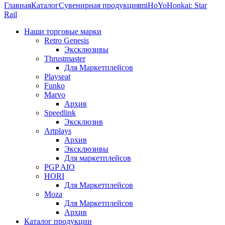
Главная
Каталог
Сувенирная продукция
miHoYo
Honkai: Star
Rail
Наши торговые марки
Retro Genesis
Эксклюзивы
Thrustmaster
Для Маркетплейсов
Playseat
Funko
Marvo
Архив
Speedlink
Эксклюзив
Artplays
Архив
Эксклюзивы
Для маркетплейсов
PGP AIO
HORI
Для Маркетплейсов
Moza
Для Маркетплейсов
Архив
Каталог продукции