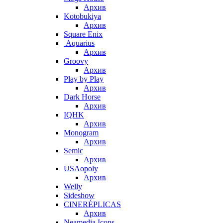
Архив
Kotobukiya
Архив
Square Enix
Aquarius
Архив
Groovy
Архив
Play by Play
Архив
Dark Horse
Архив
IQHK
Архив
Monogram
Архив
Semic
Архив
USAopoly
Архив
Welly
Sideshow
CINERÉPLICAS
Архив
Neamedia Icons