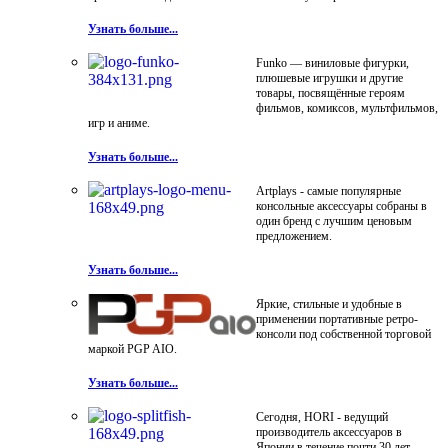
Узнать больше...
Funko — виниловые фигурки,
плюшевые игрушки и другие
товары, посвящённые героям
фильмов, комиксов, мультфильмов,
игр и аниме.
Узнать больше...
Artplays - самые популярные
консольные аксессуары собраны в
один бренд с лучшим ценовым
предложением.
Узнать больше...
Яркие, стильные и удобные в
применении портативные ретро-
консоли под собственной торговой
маркой PGP AIO.
Узнать больше...
Сегодня, HORI - ведущий
производитель аксессуаров в
Японии в течение почти 30 лет.