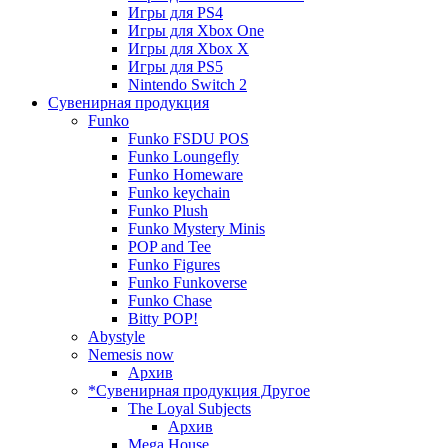
Игры для PS4
Игры для Xbox One
Игры для Xbox X
Игры для PS5
Nintendo Switch 2
Сувенирная продукция
Funko
Funko FSDU POS
Funko Loungefly
Funko Homeware
Funko keychain
Funko Plush
Funko Mystery Minis
POP and Tee
Funko Figures
Funko Funkoverse
Funko Chase
Bitty POP!
Abystyle
Nemesis now
Архив
*Сувенирная продукция Другое
The Loyal Subjects
Архив
Mega House