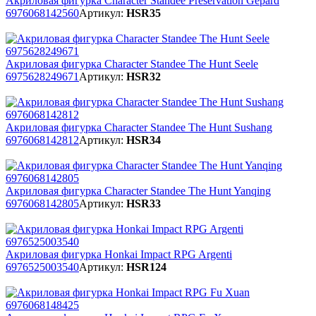
Акриловая фигурка Character Standee Preservation Gepard
6976068142560
Артикул:
HSR35
Акриловая фигурка Character Standee The Hunt Seele
6975628249671
Артикул:
HSR32
Акриловая фигурка Character Standee The Hunt Sushang
6976068142812
Артикул:
HSR34
Акриловая фигурка Character Standee The Hunt Yanqing
6976068142805
Артикул:
HSR33
Акриловая фигурка Honkai Impact RPG Argenti
6976525003540
Артикул:
HSR124