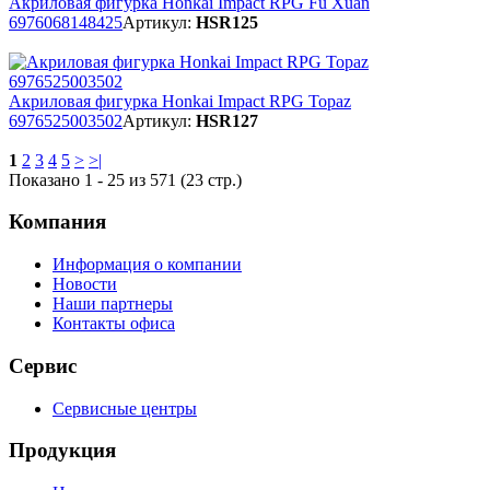
Акриловая фигурка Honkai Impact RPG Fu Xuan
6976068148425
Артикул:
HSR125
Акриловая фигурка Honkai Impact RPG Topaz
6976525003502
Артикул:
HSR127
1
2
3
4
5
>
>|
Показано 1 - 25 из 571 (23 стр.)
Компания
Информация о компании
Новости
Наши партнеры
Контакты офиса
Сервис
Сервисные центры
Продукция