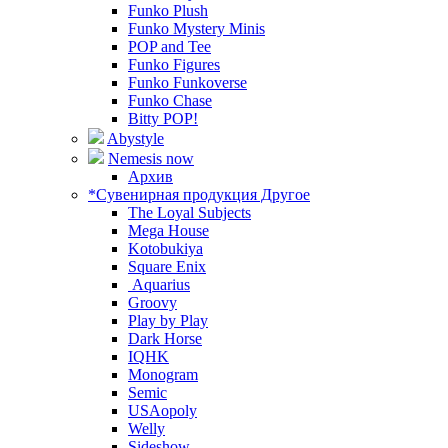
Funko Plush
Funko Mystery Minis
POP and Tee
Funko Figures
Funko Funkoverse
Funko Chase
Bitty POP!
Abystyle
Nemesis now
Архив
*Сувенирная продукция Другое
The Loyal Subjects
Mega House
Kotobukiya
Square Enix
Aquarius
Groovy
Play by Play
Dark Horse
IQHK
Monogram
Semic
USAopoly
Welly
Sideshow