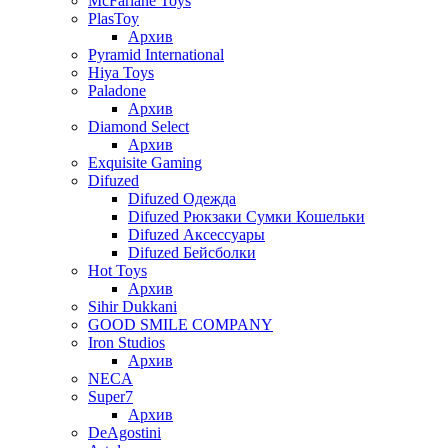
McFarlane Toys
PlasToy
Архив
Pyramid International
Hiya Toys
Paladone
Архив
Diamond Select
Архив
Exquisite Gaming
Difuzed
Difuzed Одежда
Difuzed Рюкзаки Сумки Кошельки
Difuzed Аксессуары
Difuzed Бейсболки
Hot Toys
Архив
Sihir Dukkani
GOOD SMILE COMPANY
Iron Studios
Архив
NECA
Super7
Архив
DeAgostini