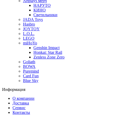
Artplays мерч
НАРУТО
КИНО
Светильники
JADA Toys
Hasbro
JOYTOY
L.O.L.
LEGO
miHoYo
Genshin Impact
Honkai: Star Rail
Zenless Zone Zero
Goliath
BOWA
Puremind
Card Fun
Blue Sky
Информация
О компании
Доставка
Сервис
Контакты