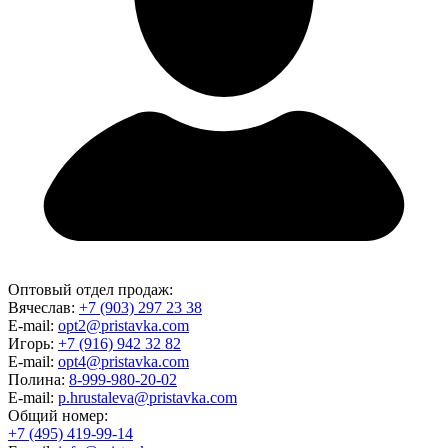
Оптовый отдел продаж:
Вячеслав:
+7 (903) 297 23 38
E-mail:
opt2@pristavka.com
Игорь:
+7 (916) 942 32 82
E-mail:
opt4@pristavka.com
Полина:
8-999-980-20-02
E-mail:
p.hrustaleva@pristavka.com
Общий номер:
+7 (495) 419-99-14