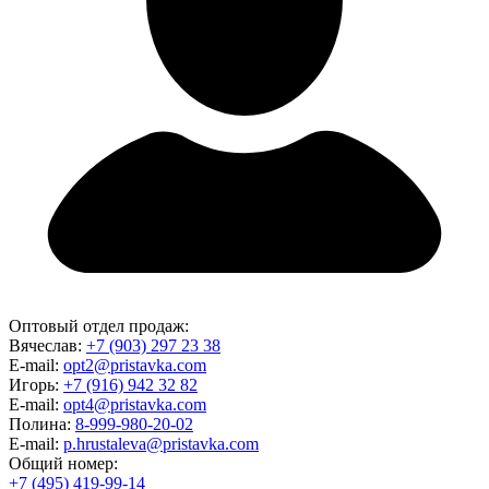
Оптовый отдел продаж:
Вячеслав:
+7 (903) 297 23 38
E-mail:
opt2@pristavka.com
Игорь:
+7 (916) 942 32 82
E-mail:
opt4@pristavka.com
Полина:
8-999-980-20-02
E-mail:
p.hrustaleva@pristavka.com
Общий номер:
+7 (495) 419-99-14