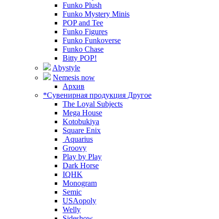
Funko Plush
Funko Mystery Minis
POP and Tee
Funko Figures
Funko Funkoverse
Funko Chase
Bitty POP!
Abystyle
Nemesis now
Архив
*Сувенирная продукция Другое
The Loyal Subjects
Mega House
Kotobukiya
Square Enix
Aquarius
Groovy
Play by Play
Dark Horse
IQHK
Monogram
Semic
USAopoly
Welly
Sideshow