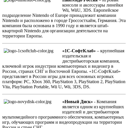
консоли и аксессуары линейки
Wii, WiiU, 3DS. Европейское
подразделение Nintendo of Europe принадлежит компании
Nintendo и расположено в городе Гроссостхайм, Германия. Эта
компания была основана в 1990 году и является штаб-
квартирой Nintendo для организации деятельности на
территории Европы.
«1С-СофтКлаб»
– крупнейшая
издательская и
дистрибьюторская компания,
ключевой игрок индустрии компьютерных и видеоигр в
России, странах СНГ и Восточной Европы. «1С-СофтКлаб»
представляет в России игры для всех основных игровых
платформ: PC, Xbox 360, PlayStation 3, PlayStation 2, PlayStation
Vita, PlayStation Portable, Wii U, Wii, 3DS, DS.
«Новый Диск»
- Компания
является одним из крупнейших
издателей и дистрибьюторов
мультимедийного программного обеспечения, компьютерных
игр, обучающих программ и видеопродукции на территории
России и стран СНГ.