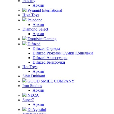
PlasToy
Архив
Pyramid International
Hiya Toys
Paladone
Архив
Diamond Select
Архив
Exquisite Gaming
Difuzed
Difuzed Одежда
Difuzed Рюкзаки Сумки Кошельки
Difuzed Аксессуары
Difuzed Бейсболки
Hot Toys
Архив
Sihir Dukkani
GOOD SMILE COMPANY
Iron Studios
Архив
NECA
Super7
Архив
DeAgostini