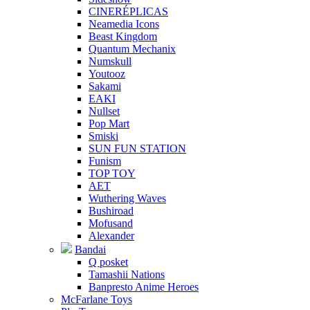
CINERÉPLICAS
Neamedia Icons
Beast Kingdom
Quantum Mechanix
Numskull
Youtooz
Sakami
EAKI
Nullset
Pop Mart
Smiski
SUN FUN STATION
Funism
TOP TOY
AET
Wuthering Waves
Bushiroad
Mofusand
Alexander
Bandai
Q posket
Tamashii Nations
Banpresto Anime Heroes
McFarlane Toys