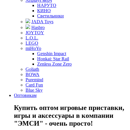
Artplays мерч
НАРУТО
КИНО
Светильники
JADA Toys
Hasbro
JOYTOY
L.O.L.
LEGO
miHoYo
Genshin Impact
Honkai: Star Rail
Zenless Zone Zero
Goliath
BOWA
Puremind
Card Fun
Blue Sky
Оптовикам
Купить оптом игровые приставки,
игры и аксессуары в компании
"ЭМСИ" - очень просто!