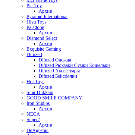
McFarlane Toys
PlasToy
Архив
Pyramid International
Hiya Toys
Paladone
Архив
Diamond Select
Архив
Exquisite Gaming
Difuzed
Difuzed Одежда
Difuzed Рюкзаки Сумки Кошельки
Difuzed Аксессуары
Difuzed Бейсболки
Hot Toys
Архив
Sihir Dukkani
GOOD SMILE COMPANY
Iron Studios
Архив
NECA
Super7
Архив
DeAgostini