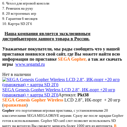
6. Чехол для игровой консоли
7. Ремешок на руку
8. 20 встроенных игр
9. Гарантия 6 месяцев
10. Картра SD 2Гб
Наша компания является эксклюзивным
дистрибьютором данного товара в России.
Уважаемые покупатели, мы рады сообщить что у нашей
приставки появился свой сайт, где Вы можете найти всю
информация по приставке
SEGA Gopher,
а так же скачать
игры
www.segamd.ru
Нет в наличии
SEGA Genesis Gopher Wireless LCD 2.8", ИК-порт +20 игр
(оранжевая) + картра SD 2Гб
Артикул:
Pkt38
SEGA Genesis Gopher Wireless
LCD 2.8", ИК-порт + 20 игр
(
оранжевая
)
Gopher
это портативная игровая приставка, с установленными 20
классическими SEGA MEGA DRIVE играми. Сразу же после зарядки Gopher
готов к использованию. Gopher SD card слот позволит использовать SD
карту на которую Вы сможете записать более 1000 игр из интернета.
В