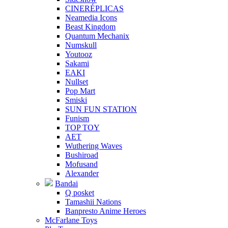
CINERÉPLICAS
Neamedia Icons
Beast Kingdom
Quantum Mechanix
Numskull
Youtooz
Sakami
EAKI
Nullset
Pop Mart
Smiski
SUN FUN STATION
Funism
TOP TOY
AET
Wuthering Waves
Bushiroad
Mofusand
Alexander
Bandai
Q posket
Tamashii Nations
Banpresto Anime Heroes
McFarlane Toys