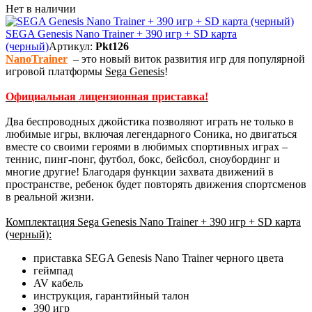
Нет в наличии
SEGA Genesis Nano Trainer + 390 игр + SD карта
(черный)
Артикул:
Pkt126
NanoTrainer
– это новый виток развития игр для популярной
игровой платформы
Sega Genesis
!
Официальная лицензионная приставка!
Два беспроводных джойстика позволяют играть не только в
любимые игры, включая легендарного Соника, но двигаться
вместе со своими героями в любимых спортивных играх –
теннис, пинг-понг, футбол, бокс, бейсбол, сноубординг и
многие другие! Благодаря функции захвата движений в
пространстве, ребенок будет повторять движения спортсменов
в реальной жизни.
Комплектация Sega Genesis Nano Trainer + 390 игр + SD карта
(черный):
приставка SEGA Genesis Nano Trainer черного цвета
геймпад
AV кабель
инструкция, гарантийный талон
390 игр