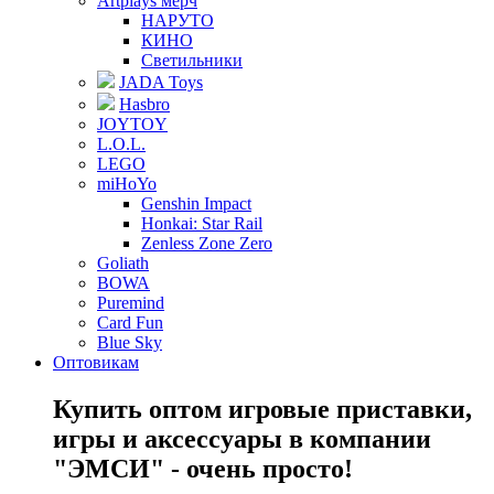
Artplays мерч
НАРУТО
КИНО
Светильники
JADA Toys
Hasbro
JOYTOY
L.O.L.
LEGO
miHoYo
Genshin Impact
Honkai: Star Rail
Zenless Zone Zero
Goliath
BOWA
Puremind
Card Fun
Blue Sky
Оптовикам
Купить оптом игровые приставки,
игры и аксессуары в компании
"ЭМСИ" - очень просто!