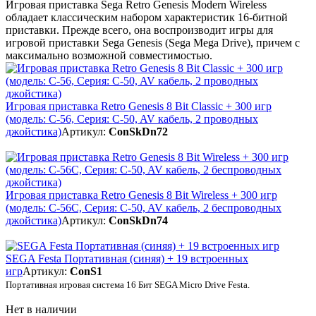
Игровая приставка Sega Retro Genesis Modern Wireless
обладает классическим набором характеристик 16-битной
приставки. Прежде всего, она воспроизводит игры для
игровой приставки Sega Genesis (Sega Mega Drive), причем с
максимально возможной совместимостью.
Игровая приставка Retro Genesis 8 Bit Classic + 300 игр
(модель: C-56, Серия: C-50, AV кабель, 2 проводных
джойстика)
Артикул:
ConSkDn72
Игровая приставка Retro Genesis 8 Bit Wireless + 300 игр
(модель: C-56C, Серия: C-50, AV кабель, 2 беспроводных
джойстика)
Артикул:
ConSkDn74
SEGA Festa Портативная (синяя) + 19 встроенных
игр
Артикул:
ConS1
Портативная игровая система 16 Бит
SEGA
Micro
Drive
Festa
.
Нет в наличии