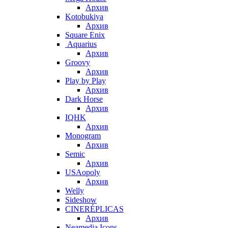
Архив
Kotobukiya
Архив
Square Enix
Aquarius
Архив
Groovy
Архив
Play by Play
Архив
Dark Horse
Архив
IQHK
Архив
Monogram
Архив
Semic
Архив
USAopoly
Архив
Welly
Sideshow
CINERÉPLICAS
Архив
Neamedia Icons