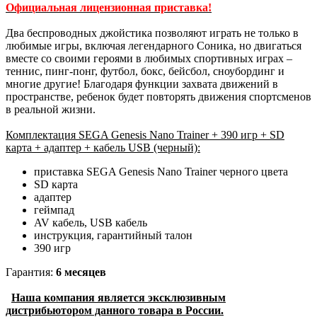
Официальная лицензионная приставка!
Два беспроводных джойстика позволяют играть не только в
любимые игры, включая легендарного Соника, но двигаться
вместе со своими героями в любимых спортивных играх –
теннис, пинг-понг, футбол, бокс, бейсбол, сноубординг и
многие другие! Благодаря функции захвата движений в
пространстве, ребенок будет повторять движения спортсменов
в реальной жизни.
Комплектация SEGA Genesis Nano Trainer + 390 игр + SD
карта + адаптер + кабель USB (черный):
приставка SEGA Genesis Nano Trainer черного цвета
SD карта
адаптер
геймпад
AV кабель, USB кабель
инструкция, гарантийный талон
390 игр
Гарантия:
6 месяцев
Наша компания является эксклюзивным
дистрибьютором данного товара в России.