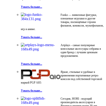
Узнать больше...
Funko — виниловые фигурки,
плюшевые игрушки и другие
товары, посвящённые героям
фильмов, комиксов, мультфильмов,
игр и аниме.
Узнать больше...
Artplays - самые популярные
консольные аксессуары собраны в
один бренд с лучшим ценовым
предложением.
Узнать больше...
Яркие, стильные и удобные в
применении портативные ретро-
консоли под собственной торговой
маркой PGP AIO.
Узнать больше...
Сегодня, HORI - ведущий
производитель аксессуаров в
Японии в течение почти 30 лет.