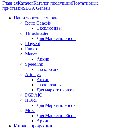
Главная
Каталог
Каталог продукции
Портативные
приставки
SEGA Genesis
Наши торговые марки
Retro Genesis
Эксклюзивы
Thrustmaster
Для Маркетплейсов
Playseat
Funko
Marvo
Архив
Speedlink
Эксклюзив
Artplays
Архив
Эксклюзивы
Для маркетплейсов
PGP AIO
HORI
Для Маркетплейсов
Moza
Для Маркетплейсов
Архив
Каталог продукции