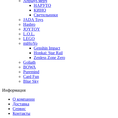
Artplays мерч
НАРУТО
КИНО
Светильники
JADA Toys
Hasbro
JOYTOY
L.O.L.
LEGO
miHoYo
Genshin Impact
Honkai: Star Rail
Zenless Zone Zero
Goliath
BOWA
Puremind
Card Fun
Blue Sky
Информация
О компании
Доставка
Сервис
Контакты