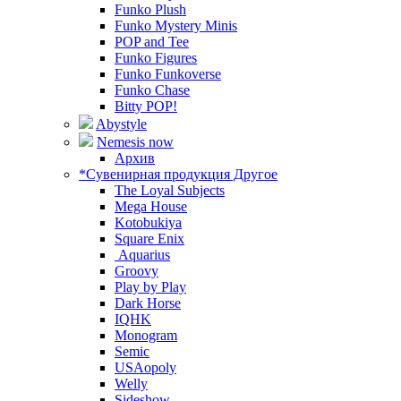
Funko Plush
Funko Mystery Minis
POP and Tee
Funko Figures
Funko Funkoverse
Funko Chase
Bitty POP!
Abystyle
Nemesis now
Архив
*Сувенирная продукция Другое
The Loyal Subjects
Mega House
Kotobukiya
Square Enix
Aquarius
Groovy
Play by Play
Dark Horse
IQHK
Monogram
Semic
USAopoly
Welly
Sideshow