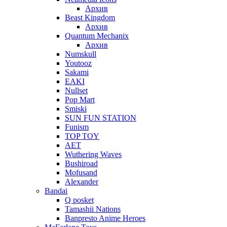
Архив
Beast Kingdom
Архив
Quantum Mechanix
Архив
Numskull
Youtooz
Sakami
EAKI
Nullset
Pop Mart
Smiski
SUN FUN STATION
Funism
TOP TOY
AET
Wuthering Waves
Bushiroad
Mofusand
Alexander
Bandai
Q posket
Tamashii Nations
Banpresto Anime Heroes