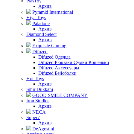
PlasToy
Архив
Pyramid International
Hiya Toys
Paladone
Архив
Diamond Select
Архив
Exquisite Gaming
Difuzed
Difuzed Одежда
Difuzed Рюкзаки Сумки Кошельки
Difuzed Аксессуары
Difuzed Бейсболки
Hot Toys
Архив
Sihir Dukkani
GOOD SMILE COMPANY
Iron Studios
Архив
NECA
Super7
Архив
DeAgostini