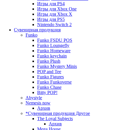
Игры для PS4
Игры для Xbox One
Игры для Xbox X
Игры для PS5
Nintendo Switch 2
Сувенирная продукция
Funko
Funko FSDU POS
Funko Loungefly
Funko Homeware
Funko keychain
Funko Plush
Funko Mystery Minis
POP and Tee
Funko Figures
Funko Funkoverse
Funko Chase
Bitty POP!
Abystyle
Nemesis now
Архив
*Сувенирная продукция Другое
The Loyal Subjects
Архив
Mega House