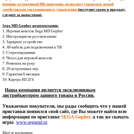
новинке встроенный ИК-приемник, позволяет управлять игрой
джойстиками дистанционного управления
(поступят скоро в продажу,
следите за новостями).
Sega MD Gopher комплектация:
1. Игровая консоль Sega MD Gopher
2. Инструкция на русском языке
3. Зарядное устройство
4. AV-кабель для подключения к ТВ
5. Стереонаушники
6. Чехол для игровой консоли
7. Ремешок на руку
8. 20 встроенных игр
9. Гарантия 6 месяцев
10. Картра SD 2Гб
Наша компания является эксклюзивным
дистрибьютором данного товара в России.
Уважаемые покупатели, мы рады сообщить что у нашей
приставки появился свой сайт, где Вы можете найти всю
информация по приставке
SEGA Gopher,
а так же скачать
игры
www.segamd.ru
Нет в наличии