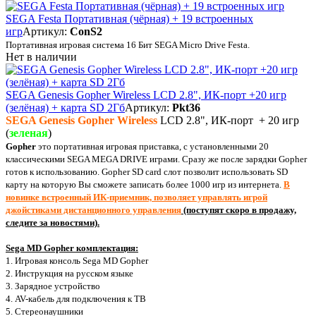
SEGA Festa Портативная (чёрная) + 19 встроенных
игр
Артикул:
ConS2
Портативная игровая система 16 Бит
SEGA
Micro
Drive
Festa
.
Нет в наличии
SEGA Genesis Gopher Wireless LCD 2.8", ИК-порт +20 игр
(зелёная) + карта SD 2Гб
Артикул:
Pkt36
SEGA Genesis Gopher Wireless
LCD 2.8", ИК-порт + 20 игр
(
зеленая
)
Gopher
это портативная игровая приставка, с установленными 20
классическими SEGA MEGA DRIVE играми. Сразу же после зарядки Gopher
готов к использованию. Gopher SD card слот позволит использовать SD
карту на которую Вы сможете записать более 1000 игр из интернета.
В
новинке встроенный ИК-приемник, позволяет управлять игрой
джойстиками дистанционного управления
(поступят скоро в продажу,
следите за новостями).
Sega MD Gopher комплектация:
1. Игровая консоль Sega MD Gopher
2. Инструкция на русском языке
3. Зарядное устройство
4. AV-кабель для подключения к ТВ
5. Стереонаушники