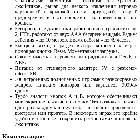
узнаваемыми элементами – отсеками для хранения
джойстиков, рычаг для легкого извлечения игровых
картриджей и крышкой отсека картриджей, который
предохраняет его от попадания излишней пыли или
крошек.
Беспроводные джойстики, работающие на радиосигнале
2,4ГГц, работают от двух ААА батареек каждый. Радиус
действия – до 10 метров. Время работы – до 49 часов.
Быстрый выход в раздел выбора встроенных игр с
помощью кнопки Reset. Моментальная загрузка.
Совместимость с игровыми картриджами для Dendy и
NES.
Питание от стандартного адаптера 5V с разъемом
microUSB.
300 встроенных полноценных игр самых разнообразных
жанров. Никаких повторов или вариантов 9999-в-
одном.
Турбо аналоги кнопок A и B, которые обеспечивают
многократное нажатие на кнопку. Это позволяет нажать
один раз на одну кнопку, чтобы постоянно производить
выстрелы или прыгать. В некоторых играх это крайне
удобно и позволяет сохранить ресурс самих кнопок на
джойстике.
Комплектация: