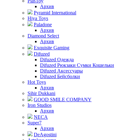
PlasToy
Архив
Pyramid International
Hiya Toys
Paladone
Архив
Diamond Select
Архив
Exquisite Gaming
Difuzed
Difuzed Одежда
Difuzed Рюкзаки Сумки Кошельки
Difuzed Аксессуары
Difuzed Бейсболки
Hot Toys
Архив
Sihir Dukkani
GOOD SMILE COMPANY
Iron Studios
Архив
NECA
Super7
Архив
DeAgostini