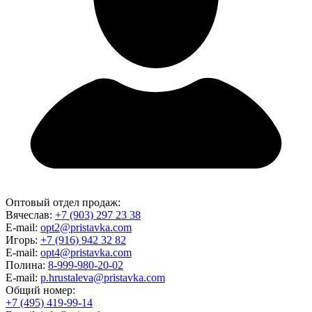
Оптовый отдел продаж:
Вячеслав:
+7 (903) 297 23 38
E-mail:
opt2@pristavka.com
Игорь:
+7 (916) 942 32 82
E-mail:
opt4@pristavka.com
Полина:
8-999-980-20-02
E-mail:
p.hrustaleva@pristavka.com
Общий номер:
+7 (495) 419-99-14