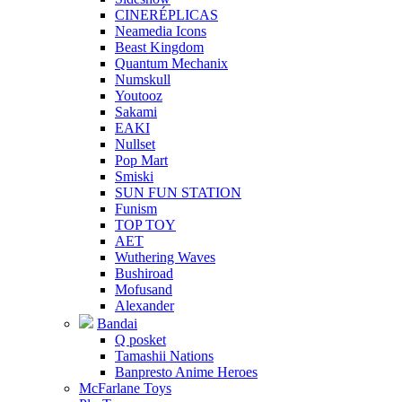
CINERÉPLICAS
Neamedia Icons
Beast Kingdom
Quantum Mechanix
Numskull
Youtooz
Sakami
EAKI
Nullset
Pop Mart
Smiski
SUN FUN STATION
Funism
TOP TOY
AET
Wuthering Waves
Bushiroad
Mofusand
Alexander
Bandai
Q posket
Tamashii Nations
Banpresto Anime Heroes
McFarlane Toys