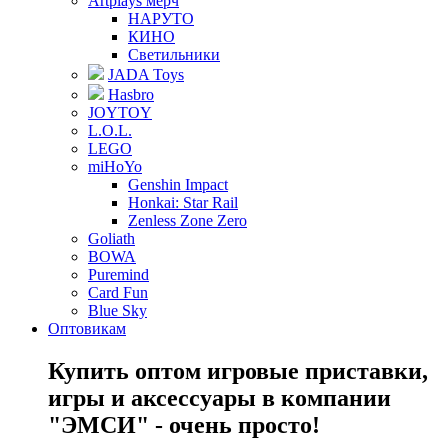
Artplays мерч
НАРУТО
КИНО
Светильники
JADA Toys
Hasbro
JOYTOY
L.O.L.
LEGO
miHoYo
Genshin Impact
Honkai: Star Rail
Zenless Zone Zero
Goliath
BOWA
Puremind
Card Fun
Blue Sky
Оптовикам
Купить оптом игровые приставки,
игры и аксессуары в компании
"ЭМСИ" - очень просто!