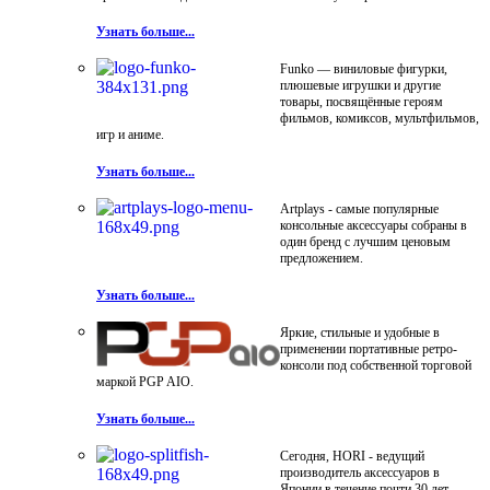
Узнать больше...
Funko — виниловые фигурки,
плюшевые игрушки и другие
товары, посвящённые героям
фильмов, комиксов, мультфильмов,
игр и аниме.
Узнать больше...
Artplays - самые популярные
консольные аксессуары собраны в
один бренд с лучшим ценовым
предложением.
Узнать больше...
Яркие, стильные и удобные в
применении портативные ретро-
консоли под собственной торговой
маркой PGP AIO.
Узнать больше...
Сегодня, HORI - ведущий
производитель аксессуаров в
Японии в течение почти 30 лет.