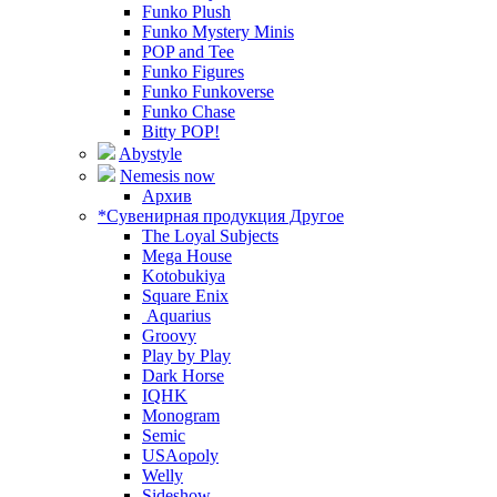
Funko Plush
Funko Mystery Minis
POP and Tee
Funko Figures
Funko Funkoverse
Funko Chase
Bitty POP!
Abystyle
Nemesis now
Архив
*Сувенирная продукция Другое
The Loyal Subjects
Mega House
Kotobukiya
Square Enix
Aquarius
Groovy
Play by Play
Dark Horse
IQHK
Monogram
Semic
USAopoly
Welly
Sideshow