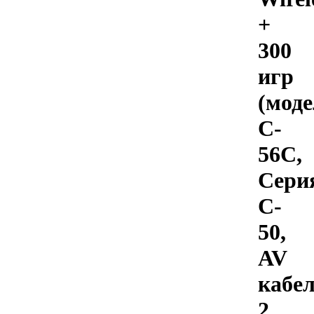
+
300
игр
(моде
C-
56C,
Сери
C-
50,
AV
кабел
2