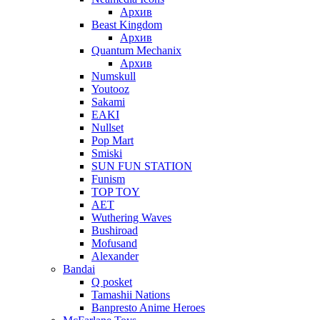
Архив
Beast Kingdom
Архив
Quantum Mechanix
Архив
Numskull
Youtooz
Sakami
EAKI
Nullset
Pop Mart
Smiski
SUN FUN STATION
Funism
TOP TOY
AET
Wuthering Waves
Bushiroad
Mofusand
Alexander
Bandai
Q posket
Tamashii Nations
Banpresto Anime Heroes