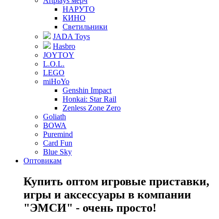
Artplays мерч
НАРУТО
КИНО
Светильники
JADA Toys
Hasbro
JOYTOY
L.O.L.
LEGO
miHoYo
Genshin Impact
Honkai: Star Rail
Zenless Zone Zero
Goliath
BOWA
Puremind
Card Fun
Blue Sky
Оптовикам
Купить оптом игровые приставки,
игры и аксессуары в компании
"ЭМСИ" - очень просто!