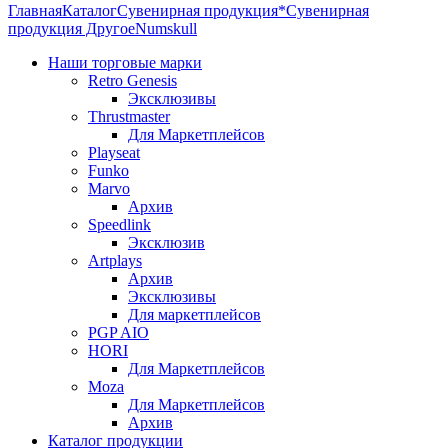
Главная
Каталог
Сувенирная продукция
*Сувенирная
продукция Другое
Numskull
Наши торговые марки
Retro Genesis
Эксклюзивы
Thrustmaster
Для Маркетплейсов
Playseat
Funko
Marvo
Архив
Speedlink
Эксклюзив
Artplays
Архив
Эксклюзивы
Для маркетплейсов
PGP AIO
HORI
Для Маркетплейсов
Moza
Для Маркетплейсов
Архив
Каталог продукции