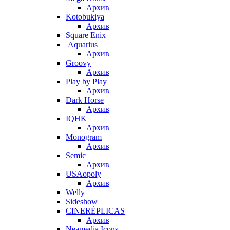
Архив
Kotobukiya
Архив
Square Enix
Aquarius
Архив
Groovy
Архив
Play by Play
Архив
Dark Horse
Архив
IQHK
Архив
Monogram
Архив
Semic
Архив
USAopoly
Архив
Welly
Sideshow
CINERÉPLICAS
Архив
Neamedia Icons