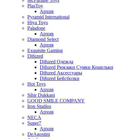
McFarlane Toys
PlasToy
Архив
Pyramid International
Hiya Toys
Paladone
Архив
Diamond Select
Архив
Exquisite Gaming
Difuzed
Difuzed Одежда
Difuzed Рюкзаки Сумки Кошельки
Difuzed Аксессуары
Difuzed Бейсболки
Hot Toys
Архив
Sihir Dukkani
GOOD SMILE COMPANY
Iron Studios
Архив
NECA
Super7
Архив
DeAgostini