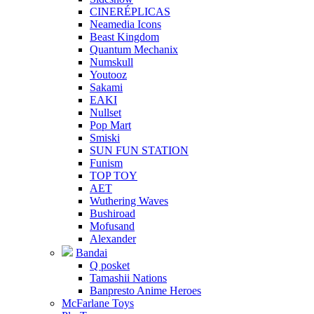
CINERÉPLICAS
Neamedia Icons
Beast Kingdom
Quantum Mechanix
Numskull
Youtooz
Sakami
EAKI
Nullset
Pop Mart
Smiski
SUN FUN STATION
Funism
TOP TOY
AET
Wuthering Waves
Bushiroad
Mofusand
Alexander
Bandai
Q posket
Tamashii Nations
Banpresto Anime Heroes
McFarlane Toys