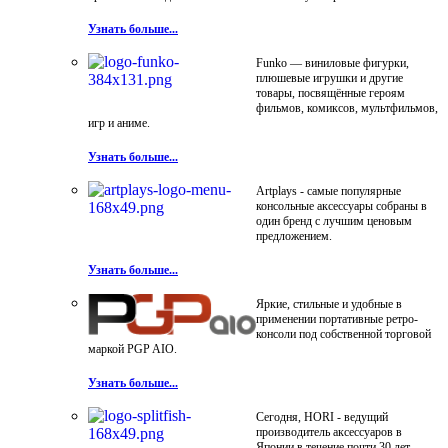
Узнать больше...
Funko — виниловые фигурки,
плюшевые игрушки и другие
товары, посвящённые героям
фильмов, комиксов, мультфильмов,
игр и аниме.
Узнать больше...
Artplays - самые популярные
консольные аксессуары собраны в
один бренд с лучшим ценовым
предложением.
Узнать больше...
Яркие, стильные и удобные в
применении портативные ретро-
консоли под собственной торговой
маркой PGP AIO.
Узнать больше...
Сегодня, HORI - ведущий
производитель аксессуаров в
Японии в течение почти 30 лет.