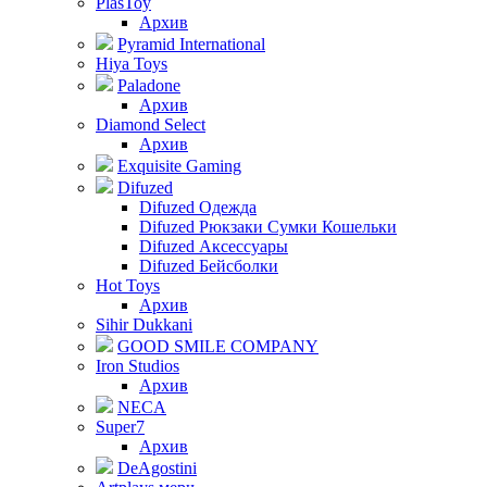
PlasToy
Архив
Pyramid International
Hiya Toys
Paladone
Архив
Diamond Select
Архив
Exquisite Gaming
Difuzed
Difuzed Одежда
Difuzed Рюкзаки Сумки Кошельки
Difuzed Аксессуары
Difuzed Бейсболки
Hot Toys
Архив
Sihir Dukkani
GOOD SMILE COMPANY
Iron Studios
Архив
NECA
Super7
Архив
DeAgostini