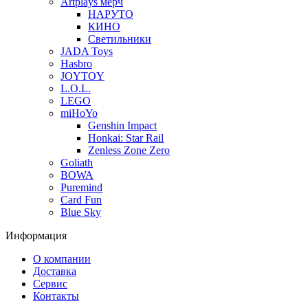
Artplays мерч
НАРУТО
КИНО
Светильники
JADA Toys
Hasbro
JOYTOY
L.O.L.
LEGO
miHoYo
Genshin Impact
Honkai: Star Rail
Zenless Zone Zero
Goliath
BOWA
Puremind
Card Fun
Blue Sky
Информация
О компании
Доставка
Сервис
Контакты