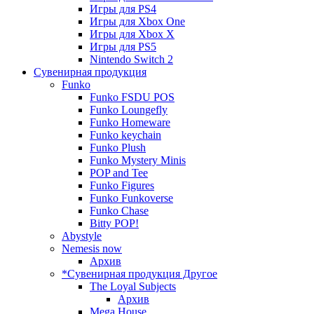
Игры для PS4
Игры для Xbox One
Игры для Xbox X
Игры для PS5
Nintendo Switch 2
Сувенирная продукция
Funko
Funko FSDU POS
Funko Loungefly
Funko Homeware
Funko keychain
Funko Plush
Funko Mystery Minis
POP and Tee
Funko Figures
Funko Funkoverse
Funko Chase
Bitty POP!
Abystyle
Nemesis now
Архив
*Сувенирная продукция Другое
The Loyal Subjects
Архив
Mega House