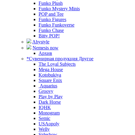
Funko Plush
Funko Mystery Minis
POP and Tee
Funko Figures
Funko Funkoverse
Funko Chase
Bitty POP!
Abystyle
Nemesis now
Архив
*Сувенирная продукция Другое
The Loyal Subjects
Mega House
Kotobukiya
Square Enix
Aquarius
Groovy
Play by Play
Dark Horse
IQHK
Monogram
Semic
USAopoly
Welly
Sideshow