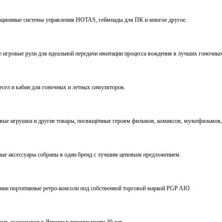
виационные системы управления HOTAS, геймпады для ПК и многое другое.
ve игровые рули для идеальной передачи имитации процесса вождения в лучших гоночны
ресел и кабин для гоночных и летных симуляторов.
е игрушки и другие товары, посвящённые героям фильмов, комиксов, мультфильмов, 
ьные аксессуары собраны в один бренд с лучшим ценовым предложением.
ении портативные ретро-консоли под собственной торговой маркой PGP AIO.