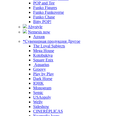
POP and Tee
Funko Figures
Funko Funkoverse
Funko Chase
Bitty POP!
Abystyle
Nemesis now
Архив
*Сувенирная продукция Другое
The Loyal Subjects
Mega House
Kotobukiya
Square Enix
Aquarius
Groovy
Play by Play
Dark Horse
IQHK
Monogram
Semic
USAopoly
Welly
Sideshow
CINERÉPLICAS
Neamedia Icons