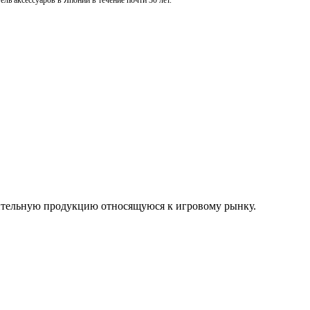
ль аксессуаров в Японии в течение почти 30 лет.
нительную продукцию относящуюся к игровому рынку.