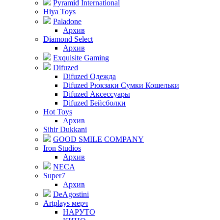
Pyramid International
Hiya Toys
Paladone
Архив
Diamond Select
Архив
Exquisite Gaming
Difuzed
Difuzed Одежда
Difuzed Рюкзаки Сумки Кошельки
Difuzed Аксессуары
Difuzed Бейсболки
Hot Toys
Архив
Sihir Dukkani
GOOD SMILE COMPANY
Iron Studios
Архив
NECA
Super7
Архив
DeAgostini
Artplays мерч
НАРУТО