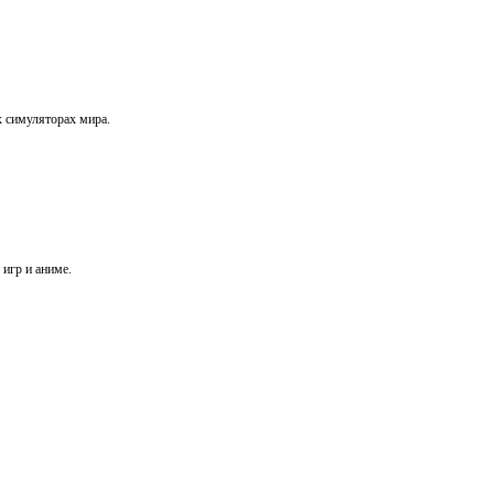
х симуляторах мира.
игр и аниме.