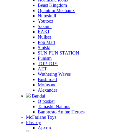
Beast Kingdom
Quantum Mechanix
Numskull
Youtooz
Sakami
EAKI
Nullset
Pop Mart
Smiski
SUN FUN STATION
Funism
TOP TOY
AET
Wuthering Waves
Bushiroad
Mofusand
Alexander
Bandai
Q posket
Tamashii Nations
Banpresto Anime Heroes
McFarlane Toys
PlasToy
Архив