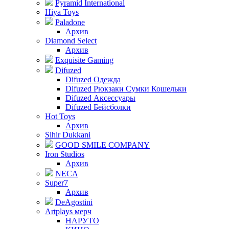
Pyramid International
Hiya Toys
Paladone
Архив
Diamond Select
Архив
Exquisite Gaming
Difuzed
Difuzed Одежда
Difuzed Рюкзаки Сумки Кошельки
Difuzed Аксессуары
Difuzed Бейсболки
Hot Toys
Архив
Sihir Dukkani
GOOD SMILE COMPANY
Iron Studios
Архив
NECA
Super7
Архив
DeAgostini
Artplays мерч
НАРУТО