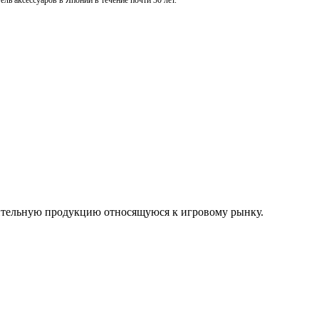
ль аксессуаров в Японии в течение почти 30 лет.
нительную продукцию относящуюся к игровому рынку.