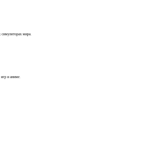
х симуляторах мира.
игр и аниме.