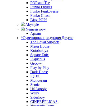
POP and Tee
Funko Figures
Funko Funkoverse
Funko Chase
Bitty POP!
Abystyle
Nemesis now
Архив
*Сувенирная продукция Другое
The Loyal Subjects
Mega House
Kotobukiya
Square Enix
Aquarius
Groovy
Play by Play
Dark Horse
IQHK
Monogram
Semic
USAopoly
Welly
Sideshow
CINERÉPLICAS
Neamedia Icons