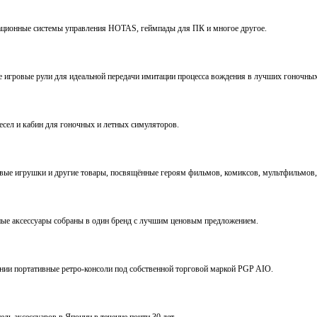
виационные системы управления HOTAS, геймпады для ПК и многое другое.
ve игровые рули для идеальной передачи имитации процесса вождения в лучших гоночны
ресел и кабин для гоночных и летных симуляторов.
е игрушки и другие товары, посвящённые героям фильмов, комиксов, мультфильмов, 
ьные аксессуары собраны в один бренд с лучшим ценовым предложением.
ении портативные ретро-консоли под собственной торговой маркой PGP AIO.