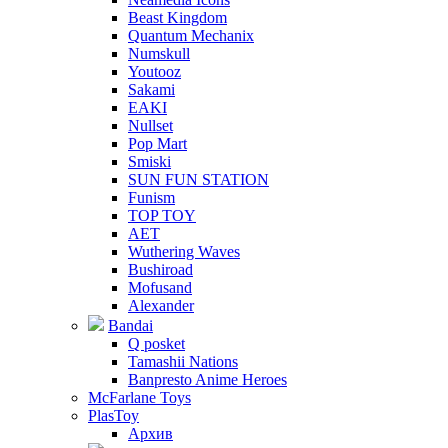
Beast Kingdom
Quantum Mechanix
Numskull
Youtooz
Sakami
EAKI
Nullset
Pop Mart
Smiski
SUN FUN STATION
Funism
TOP TOY
AET
Wuthering Waves
Bushiroad
Mofusand
Alexander
Bandai
Q posket
Tamashii Nations
Banpresto Anime Heroes
McFarlane Toys
PlasToy
Архив