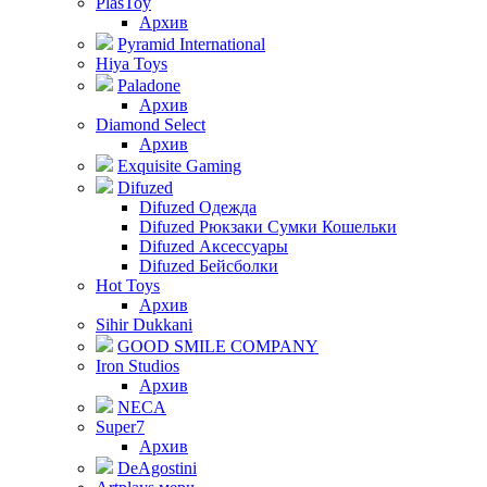
PlasToy
Архив
Pyramid International
Hiya Toys
Paladone
Архив
Diamond Select
Архив
Exquisite Gaming
Difuzed
Difuzed Одежда
Difuzed Рюкзаки Сумки Кошельки
Difuzed Аксессуары
Difuzed Бейсболки
Hot Toys
Архив
Sihir Dukkani
GOOD SMILE COMPANY
Iron Studios
Архив
NECA
Super7
Архив
DeAgostini