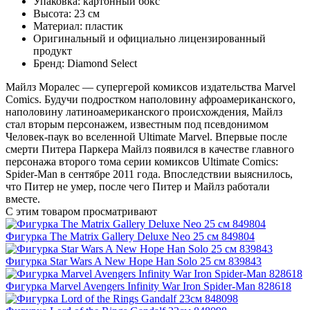
Упаковка: картонный бокс
Высота: 23 см
Материал: пластик
Оригинальный и официально лицензированный
продукт
Бренд: Diamond Select
Майлз Моралес — супергерой комиксов издательства Marvel
Comics. Будучи подростком наполовину афроамериканского,
наполовину латиноамериканского происхождения, Майлз
стал вторым персонажем, известным под псевдонимом
Человек-паук во вселенной Ultimate Marvel. Впервые после
смерти Питера Паркера Майлз появился в качестве главного
персонажа второго тома серии комиксов Ultimate Comics:
Spider-Man в сентябре 2011 года. Впоследствии выяснилось,
что Питер не умер, после чего Питер и Майлз работали
вместе.
С этим товаром просматривают
Фигурка The Matrix Gallery Deluxe Neo 25 см 849804
Фигурка Star Wars A New Hope Han Solo 25 см 839843
Фигурка Marvel Avengers Infinity War Iron Spider-Man 828618