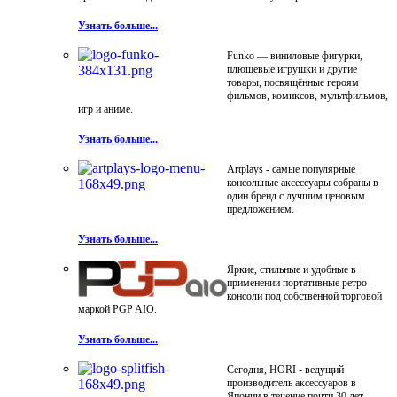
Узнать больше...
Funko — виниловые фигурки,
плюшевые игрушки и другие
товары, посвящённые героям
фильмов, комиксов, мультфильмов,
игр и аниме.
Узнать больше...
Artplays - самые популярные
консольные аксессуары собраны в
один бренд с лучшим ценовым
предложением.
Узнать больше...
Яркие, стильные и удобные в
применении портативные ретро-
консоли под собственной торговой
маркой PGP AIO.
Узнать больше...
Сегодня, HORI - ведущий
производитель аксессуаров в
Японии в течение почти 30 лет.