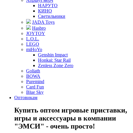
Artplays мерч
НАРУТО
КИНО
Светильники
JADA Toys
Hasbro
JOYTOY
L.O.L.
LEGO
miHoYo
Genshin Impact
Honkai: Star Rail
Zenless Zone Zero
Goliath
BOWA
Puremind
Card Fun
Blue Sky
Оптовикам
Купить оптом игровые приставки,
игры и аксессуары в компании
"ЭМСИ" - очень просто!