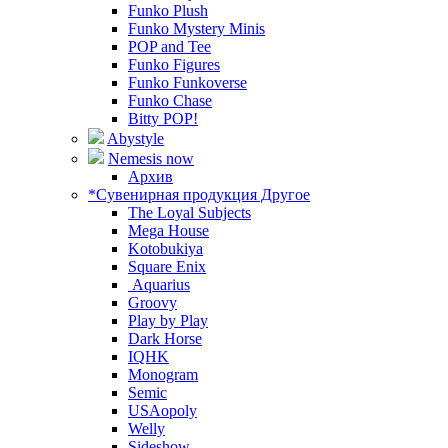
Funko Plush
Funko Mystery Minis
POP and Tee
Funko Figures
Funko Funkoverse
Funko Chase
Bitty POP!
Abystyle
Nemesis now
Архив
*Сувенирная продукция Другое
The Loyal Subjects
Mega House
Kotobukiya
Square Enix
Aquarius
Groovy
Play by Play
Dark Horse
IQHK
Monogram
Semic
USAopoly
Welly
Sideshow