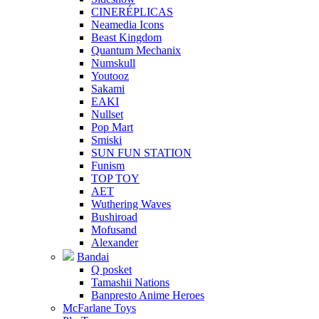
CINERÉPLICAS
Neamedia Icons
Beast Kingdom
Quantum Mechanix
Numskull
Youtooz
Sakami
EAKI
Nullset
Pop Mart
Smiski
SUN FUN STATION
Funism
TOP TOY
AET
Wuthering Waves
Bushiroad
Mofusand
Alexander
Bandai
Q posket
Tamashii Nations
Banpresto Anime Heroes
McFarlane Toys