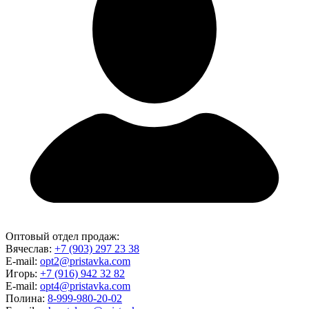
Оптовый отдел продаж:
Вячеслав:
+7 (903) 297 23 38
E-mail:
opt2@pristavka.com
Игорь:
+7 (916) 942 32 82
E-mail:
opt4@pristavka.com
Полина:
8-999-980-20-02