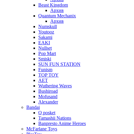
Beast Kingdom
Архив
Quantum Mechanix
Архив
Numskull
Youtooz
Sakami
EAKI
Nullset
Pop Mart
Smiski
SUN FUN STATION
Funism
TOP TOY
AET
Wuthering Waves
Bushiroad
Mofusand
Alexander
Bandai
Q posket
Tamashii Nations
Banpresto Anime Heroes
McFarlane Toys