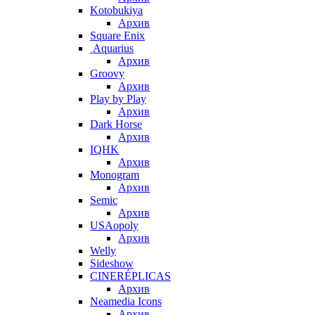
Kotobukiya
Архив
Square Enix
Aquarius
Архив
Groovy
Архив
Play by Play
Архив
Dark Horse
Архив
IQHK
Архив
Monogram
Архив
Semic
Архив
USAopoly
Архив
Welly
Sideshow
CINERÉPLICAS
Архив
Neamedia Icons
Архив