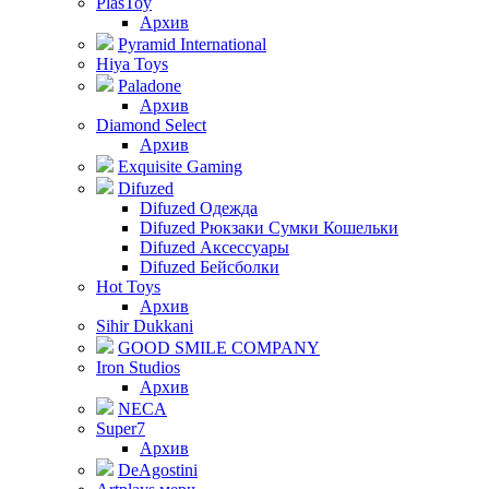
PlasToy
Архив
Pyramid International
Hiya Toys
Paladone
Архив
Diamond Select
Архив
Exquisite Gaming
Difuzed
Difuzed Одежда
Difuzed Рюкзаки Сумки Кошельки
Difuzed Аксессуары
Difuzed Бейсболки
Hot Toys
Архив
Sihir Dukkani
GOOD SMILE COMPANY
Iron Studios
Архив
NECA
Super7
Архив
DeAgostini