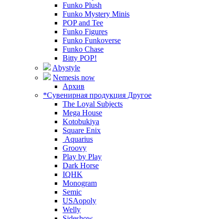
Funko Plush
Funko Mystery Minis
POP and Tee
Funko Figures
Funko Funkoverse
Funko Chase
Bitty POP!
Abystyle
Nemesis now
Архив
*Сувенирная продукция Другое
The Loyal Subjects
Mega House
Kotobukiya
Square Enix
Aquarius
Groovy
Play by Play
Dark Horse
IQHK
Monogram
Semic
USAopoly
Welly
Sideshow