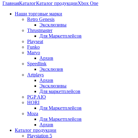
Главная
Каталог
Каталог продукции
Xbox One
Наши торговые марки
Retro Genesis
Эксклюзивы
Thrustmaster
Для Маркетплейсов
Playseat
Funko
Marvo
Архив
Speedlink
Эксклюзив
Artplays
Архив
Эксклюзивы
Для маркетплейсов
PGP AIO
HORI
Для Маркетплейсов
Moza
Для Маркетплейсов
Архив
Каталог продукции
Playstation 5