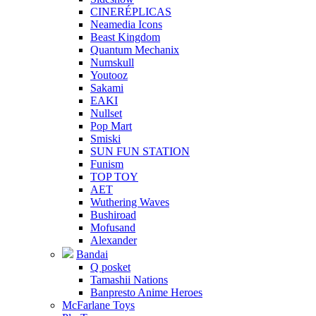
CINERÉPLICAS
Neamedia Icons
Beast Kingdom
Quantum Mechanix
Numskull
Youtooz
Sakami
EAKI
Nullset
Pop Mart
Smiski
SUN FUN STATION
Funism
TOP TOY
AET
Wuthering Waves
Bushiroad
Mofusand
Alexander
Bandai
Q posket
Tamashii Nations
Banpresto Anime Heroes
McFarlane Toys