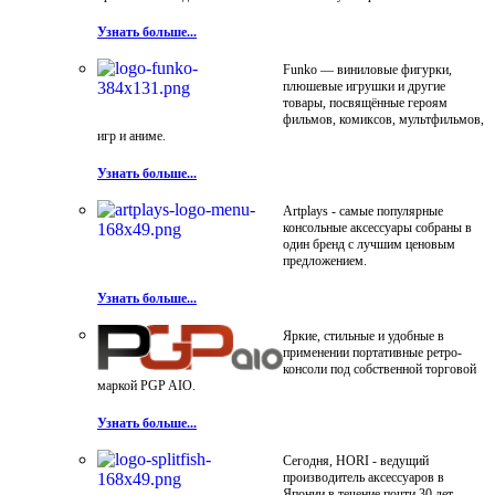
Узнать больше...
Funko — виниловые фигурки,
плюшевые игрушки и другие
товары, посвящённые героям
фильмов, комиксов, мультфильмов,
игр и аниме.
Узнать больше...
Artplays - самые популярные
консольные аксессуары собраны в
один бренд с лучшим ценовым
предложением.
Узнать больше...
Яркие, стильные и удобные в
применении портативные ретро-
консоли под собственной торговой
маркой PGP AIO.
Узнать больше...
Сегодня, HORI - ведущий
производитель аксессуаров в
Японии в течение почти 30 лет.