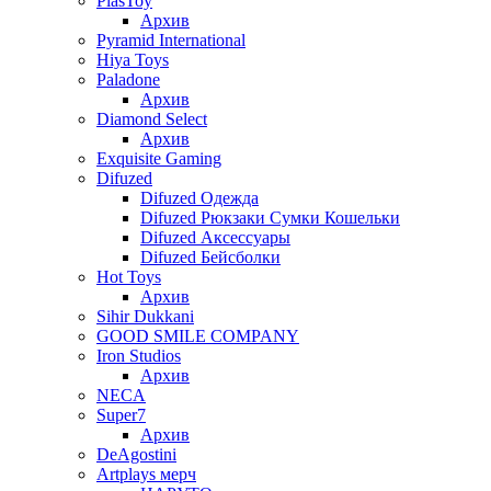
PlasToy
Архив
Pyramid International
Hiya Toys
Paladone
Архив
Diamond Select
Архив
Exquisite Gaming
Difuzed
Difuzed Одежда
Difuzed Рюкзаки Сумки Кошельки
Difuzed Аксессуары
Difuzed Бейсболки
Hot Toys
Архив
Sihir Dukkani
GOOD SMILE COMPANY
Iron Studios
Архив
NECA
Super7
Архив
DeAgostini
Artplays мерч