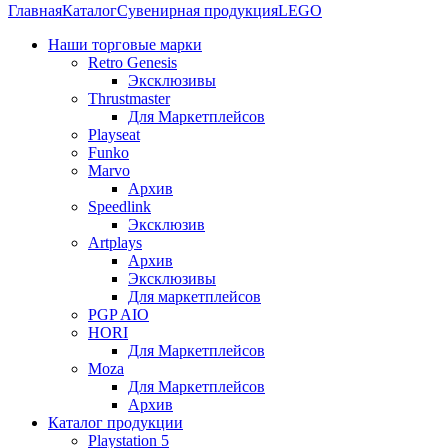
Главная
Каталог
Сувенирная продукция
LEGO
Наши торговые марки
Retro Genesis
Эксклюзивы
Thrustmaster
Для Маркетплейсов
Playseat
Funko
Marvo
Архив
Speedlink
Эксклюзив
Artplays
Архив
Эксклюзивы
Для маркетплейсов
PGP AIO
HORI
Для Маркетплейсов
Moza
Для Маркетплейсов
Архив
Каталог продукции
Playstation 5