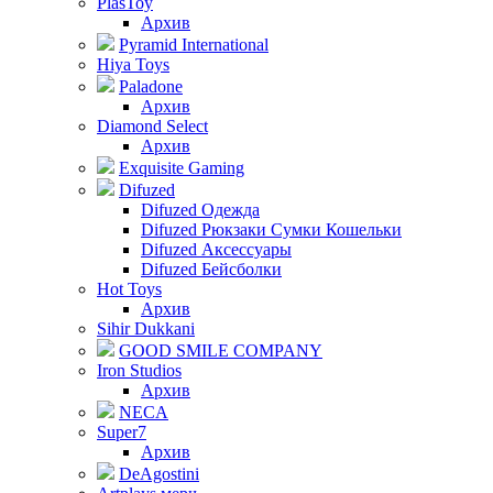
PlasToy
Архив
Pyramid International
Hiya Toys
Paladone
Архив
Diamond Select
Архив
Exquisite Gaming
Difuzed
Difuzed Одежда
Difuzed Рюкзаки Сумки Кошельки
Difuzed Аксессуары
Difuzed Бейсболки
Hot Toys
Архив
Sihir Dukkani
GOOD SMILE COMPANY
Iron Studios
Архив
NECA
Super7
Архив
DeAgostini