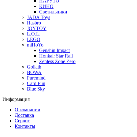
НАРУТО
КИНО
Светильники
JADA Toys
Hasbro
JOYTOY
L.O.L.
LEGO
miHoYo
Genshin Impact
Honkai: Star Rail
Zenless Zone Zero
Goliath
BOWA
Puremind
Card Fun
Blue Sky
Информация
О компании
Доставка
Сервис
Контакты