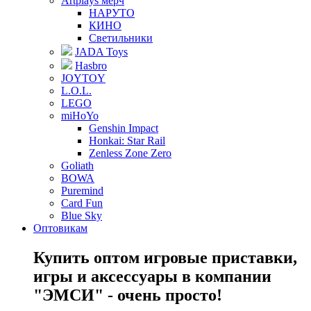
Artplays мерч
НАРУТО
КИНО
Светильники
JADA Toys
Hasbro
JOYTOY
L.O.L.
LEGO
miHoYo
Genshin Impact
Honkai: Star Rail
Zenless Zone Zero
Goliath
BOWA
Puremind
Card Fun
Blue Sky
Оптовикам
Купить оптом игровые приставки,
игры и аксессуары в компании
"ЭМСИ" - очень просто!