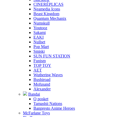
CINERÉPLICAS
Neamedia Icons
Beast Kingdom
Quantum Mechanix
Numskull
Youtooz
Sakami
EAKI
Nullset
Pop Mart
Smiski
SUN FUN STATION
Funism
TOP TOY
AET
Wuthering Waves
Bushiroad
Mofusand
Alexander
Bandai
Q posket
Tamashii Nations
Banpresto Anime Heroes
McFarlane Toys