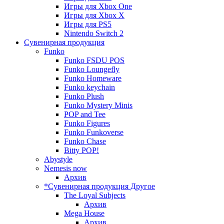
Игры для Xbox One
Игры для Xbox X
Игры для PS5
Nintendo Switch 2
Сувенирная продукция
Funko
Funko FSDU POS
Funko Loungefly
Funko Homeware
Funko keychain
Funko Plush
Funko Mystery Minis
POP and Tee
Funko Figures
Funko Funkoverse
Funko Chase
Bitty POP!
Abystyle
Nemesis now
Архив
*Сувенирная продукция Другое
The Loyal Subjects
Архив
Mega House
Архив