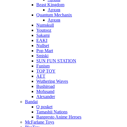
Beast Kingdom
Архив
Quantum Mechanix
Архив
Numskull
Youtooz
Sakami
EAKI
Nullset
Pop Mart
Smiski
SUN FUN STATION
Funism
TOP TOY
AET
Wuthering Waves
Bushiroad
Mofusand
Alexander
Bandai
Q posket
Tamashii Nations
Banpresto Anime Heroes
McFarlane Toys