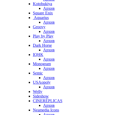
Kotobukiya
Архив
Square Enix
Aquarius
Архив
Groovy
Архив
Play by Play
Архив
Dark Horse
Архив
IQHK
Архив
Monogram
Архив
Semic
Архив
USAopoly
Архив
Welly
Sideshow
CINERÉPLICAS
Архив
Neamedia Icons
Архив