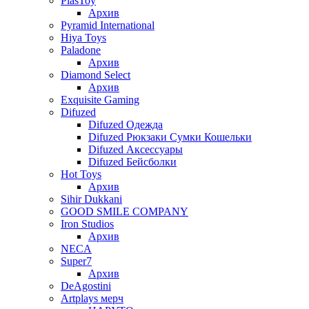
PlasToy
Архив
Pyramid International
Hiya Toys
Paladone
Архив
Diamond Select
Архив
Exquisite Gaming
Difuzed
Difuzed Одежда
Difuzed Рюкзаки Сумки Кошельки
Difuzed Аксессуары
Difuzed Бейсболки
Hot Toys
Архив
Sihir Dukkani
GOOD SMILE COMPANY
Iron Studios
Архив
NECA
Super7
Архив
DeAgostini
Artplays мерч