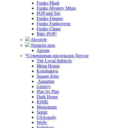
Funko Plush
Funko Mystery Minis
POP and Tee
Funko Figures
Funko Funkoverse
Funko Chase
Bitty POP!
Abystyle
Nemesis now
Архив
*Сувенирная продукция Другое
The Loyal Subjects
Mega House
Kotobukiya
Square Enix
Aquarius
Groovy
Play by Play
Dark Horse
IQHK
Monogram
Semic
USAopoly
Welly
Sideshow