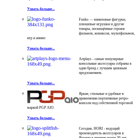
Узнать больше...
Funko — виниловые фигурки,
плюшевые игрушки и другие
товары, посвящённые героям
фильмов, комиксов, мультфильмов,
игр и аниме.
Узнать больше...
Artplays - самые популярные
консольные аксессуары собраны в
один бренд с лучшим ценовым
предложением.
Узнать больше...
Яркие, стильные и удобные в
применении портативные ретро-
консоли под собственной торговой
маркой PGP AIO.
Узнать больше...
Сегодня, HORI - ведущий
производитель аксессуаров в
Японии в течение почти 30 лет.