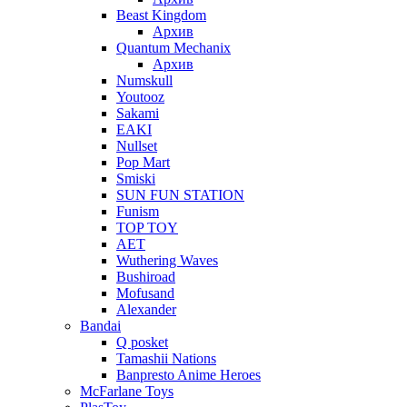
Beast Kingdom
Архив
Quantum Mechanix
Архив
Numskull
Youtooz
Sakami
EAKI
Nullset
Pop Mart
Smiski
SUN FUN STATION
Funism
TOP TOY
AET
Wuthering Waves
Bushiroad
Mofusand
Alexander
Bandai
Q posket
Tamashii Nations
Banpresto Anime Heroes
McFarlane Toys