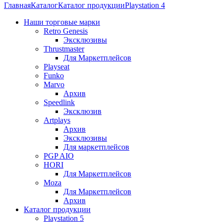
Главная
Каталог
Каталог продукции
Playstation 4
Наши торговые марки
Retro Genesis
Эксклюзивы
Thrustmaster
Для Маркетплейсов
Playseat
Funko
Marvo
Архив
Speedlink
Эксклюзив
Artplays
Архив
Эксклюзивы
Для маркетплейсов
PGP AIO
HORI
Для Маркетплейсов
Moza
Для Маркетплейсов
Архив
Каталог продукции
Playstation 5