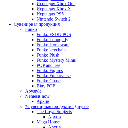
Игры для Xbox One
Игры для Xbox X
Игры для PS5
Nintendo Switch 2
Сувенирная продукция
Funko
Funko FSDU POS
Funko Loungefly
Funko Homeware
Funko keychain
Funko Plush
Funko Mystery Minis
POP and Tee
Funko Figures
Funko Funkoverse
Funko Chase
Bitty POP!
Abystyle
Nemesis now
Архив
*Сувенирная продукция Другое
The Loyal Subjects
Архив
Mega House
Архив