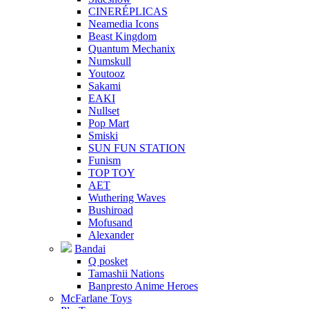
CINERÉPLICAS
Neamedia Icons
Beast Kingdom
Quantum Mechanix
Numskull
Youtooz
Sakami
EAKI
Nullset
Pop Mart
Smiski
SUN FUN STATION
Funism
TOP TOY
AET
Wuthering Waves
Bushiroad
Mofusand
Alexander
Bandai
Q posket
Tamashii Nations
Banpresto Anime Heroes
McFarlane Toys