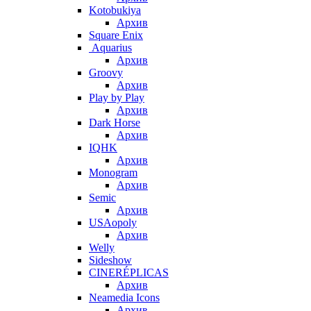
Kotobukiya
Архив
Square Enix
Aquarius
Архив
Groovy
Архив
Play by Play
Архив
Dark Horse
Архив
IQHK
Архив
Monogram
Архив
Semic
Архив
USAopoly
Архив
Welly
Sideshow
CINERÉPLICAS
Архив
Neamedia Icons
Архив