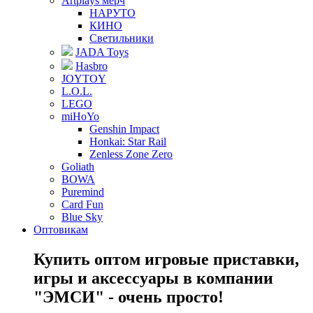
Artplays мерч
НАРУТО
КИНО
Светильники
JADA Toys
Hasbro
JOYTOY
L.O.L.
LEGO
miHoYo
Genshin Impact
Honkai: Star Rail
Zenless Zone Zero
Goliath
BOWA
Puremind
Card Fun
Blue Sky
Оптовикам
Купить оптом игровые приставки,
игры и аксессуары в компании
"ЭМСИ" - очень просто!