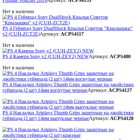
Fortnite Voucher 2019
Артикул:
ACPS4153
Нет в наличии
PS 4 Геймпад Sony DualShock Крылья Советов "Крылышки"
v2 (CUH-ZCT2E)
Артикул:
ACPS4117
Нет в наличии
PS 4 Камера Sony v2 (CUH-ZEY2) NEW
Артикул:
ACPS480
Нет в наличии
PS 4 Накладки Artplays Thumb Grips защитные на джойстики
геймпада (2 шт) 14мм вогнутые черные
Артикул:
ACPS4127
PS 4 Накладки Artplays Thumb Grips защитные на джойстики
геймпада (2 шт) 14мм выпуклые черные
Артикул:
ACPS4128