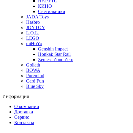
НАРУТО
КИНО
Светильники
JADA Toys
Hasbro
JOYTOY
L.O.L.
LEGO
miHoYo
Genshin Impact
Honkai: Star Rail
Zenless Zone Zero
Goliath
BOWA
Puremind
Card Fun
Blue Sky
Информация
О компании
Доставка
Сервис
Контакты