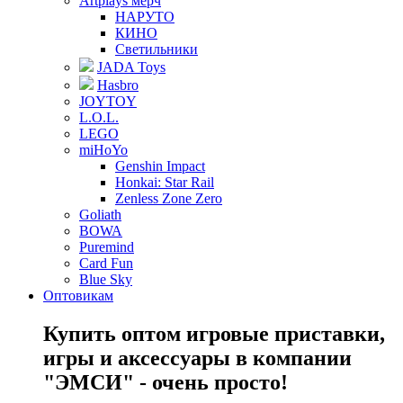
Artplays мерч
НАРУТО
КИНО
Светильники
JADA Toys
Hasbro
JOYTOY
L.O.L.
LEGO
miHoYo
Genshin Impact
Honkai: Star Rail
Zenless Zone Zero
Goliath
BOWA
Puremind
Card Fun
Blue Sky
Оптовикам
Купить оптом игровые приставки,
игры и аксессуары в компании
"ЭМСИ" - очень просто!