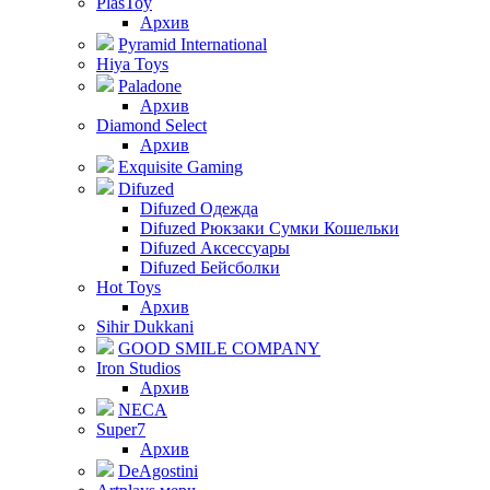
PlasToy
Архив
Pyramid International
Hiya Toys
Paladone
Архив
Diamond Select
Архив
Exquisite Gaming
Difuzed
Difuzed Одежда
Difuzed Рюкзаки Сумки Кошельки
Difuzed Аксессуары
Difuzed Бейсболки
Hot Toys
Архив
Sihir Dukkani
GOOD SMILE COMPANY
Iron Studios
Архив
NECA
Super7
Архив
DeAgostini