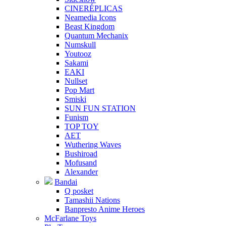
CINERÉPLICAS
Neamedia Icons
Beast Kingdom
Quantum Mechanix
Numskull
Youtooz
Sakami
EAKI
Nullset
Pop Mart
Smiski
SUN FUN STATION
Funism
TOP TOY
AET
Wuthering Waves
Bushiroad
Mofusand
Alexander
Bandai
Q posket
Tamashii Nations
Banpresto Anime Heroes
McFarlane Toys