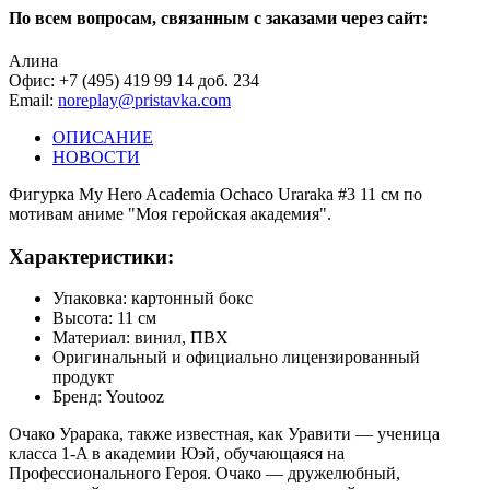
По всем вопросам, связанным с заказами через сайт:
Алина
Офис: +7 (495) 419 99 14 доб. 234
Email:
noreplay@pristavka.com
ОПИСАНИЕ
НОВОСТИ
Фигурка My Hero Academia Ochaco Uraraka #3 11 см по
мотивам аниме "Моя геройская академия".
Характеристики:
Упаковка: картонный бокс
Высота: 11 см
Материал: винил, ПВХ
Оригинальный и официально лицензированный
продукт
Бренд: Youtooz
Очако Урарака, также известная, как Уравити — ученица
класса 1-A в академии Юэй, обучающаяся на
Профессионального Героя. Очако — дружелюбный,