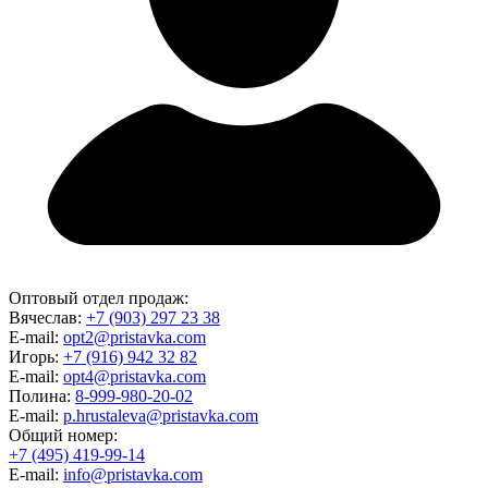
Оптовый отдел продаж:
Вячеслав:
+7 (903) 297 23 38
E-mail:
opt2@pristavka.com
Игорь:
+7 (916) 942 32 82
E-mail:
opt4@pristavka.com
Полина:
8-999-980-20-02
E-mail:
p.hrustaleva@pristavka.com
Общий номер:
+7 (495) 419-99-14
E-mail:
info@pristavka.com