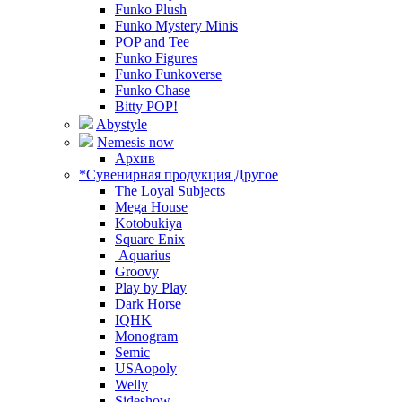
Funko Plush
Funko Mystery Minis
POP and Tee
Funko Figures
Funko Funkoverse
Funko Chase
Bitty POP!
Abystyle
Nemesis now
Архив
*Сувенирная продукция Другое
The Loyal Subjects
Mega House
Kotobukiya
Square Enix
Aquarius
Groovy
Play by Play
Dark Horse
IQHK
Monogram
Semic
USAopoly
Welly
Sideshow