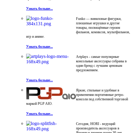
Узнать больше...
Funko — виниловые фигурки,
плюшевые игрушки и другие
товары, посвящённые героям
фильмов, комиксов, мультфильмов,
игр и аниме.
Узнать больше...
Artplays - самые популярные
консольные аксессуары собраны в
один бренд с лучшим ценовым
предложением.
Узнать больше...
Яркие, стильные и удобные в
применении портативные ретро-
консоли под собственной торговой
маркой PGP AIO.
Узнать больше...
Сегодня, HORI - ведущий
производитель аксессуаров в
Японии в течение почти 30 лет.