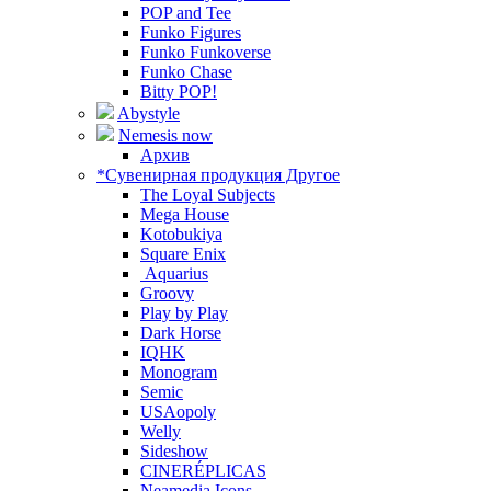
POP and Tee
Funko Figures
Funko Funkoverse
Funko Chase
Bitty POP!
Abystyle
Nemesis now
Архив
*Сувенирная продукция Другое
The Loyal Subjects
Mega House
Kotobukiya
Square Enix
Aquarius
Groovy
Play by Play
Dark Horse
IQHK
Monogram
Semic
USAopoly
Welly
Sideshow
CINERÉPLICAS
Neamedia Icons