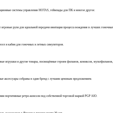
виационные системы управления HOTAS, геймпады для ПК и многое другое.
ve игровые рули для идеальной передачи имитации процесса вождения в лучших гоночны
ресел и кабин для гоночных и летных симуляторов.
е игрушки и другие товары, посвящённые героям фильмов, комиксов, мультфильмов, 
ьные аксессуары собраны в один бренд с лучшим ценовым предложением.
ении портативные ретро-консоли под собственной торговой маркой PGP AIO.