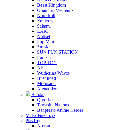
Beast Kingdom
Quantum Mechanix
Numskull
Youtooz
Sakami
EAKI
Nullset
Pop Mart
Smiski
SUN FUN STATION
Funism
TOP TOY
AET
Wuthering Waves
Bushiroad
Mofusand
Alexander
Bandai
Q posket
Tamashii Nations
Banpresto Anime Heroes
McFarlane Toys
PlasToy
Архив