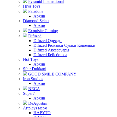
Pyramid International
Hiya Toys
Paladone
Архив
Diamond Select
Архив
Exquisite Gaming
Difuzed
Difuzed Одежда
Difuzed Рюкзаки Сумки Кошельки
Difuzed Аксессуары
Difuzed Бейсболки
Hot Toys
Архив
Sihir Dukkani
GOOD SMILE COMPANY
Iron Studios
Архив
NECA
Super7
Архив
DeAgostini
Artplays мерч
НАРУТО