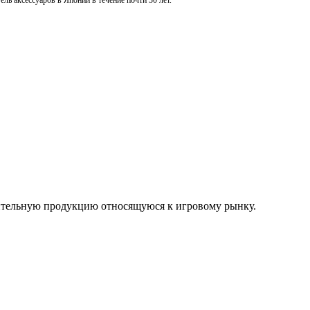
ль аксессуаров в Японии в течение почти 30 лет.
нительную продукцию относящуюся к игровому рынку.