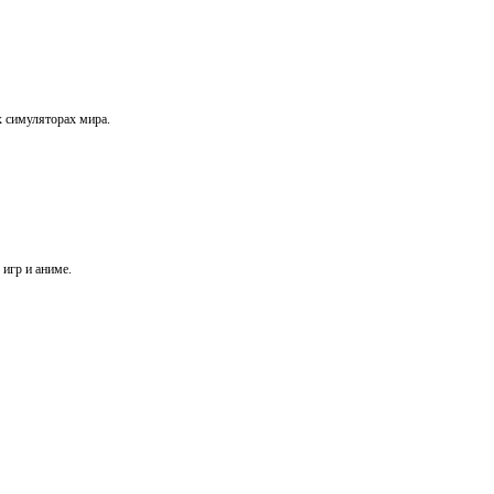
х симуляторах мира.
игр и аниме.