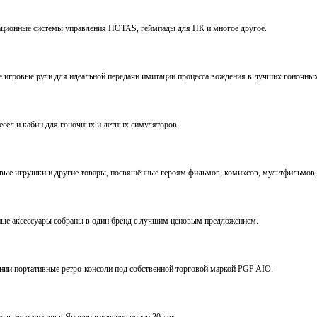
виационные системы управления HOTAS, геймпады для ПК и многое другое.
ve игровые рули для идеальной передачи имитации процесса вождения в лучших гоночны
ресел и кабин для гоночных и летных симуляторов.
е игрушки и другие товары, посвящённые героям фильмов, комиксов, мультфильмов, 
ьные аксессуары собраны в один бренд с лучшим ценовым предложением.
ении портативные ретро-консоли под собственной торговой маркой PGP AIO.