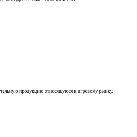
ль аксессуаров в Японии в течение почти 30 лет.
нительную продукцию относящуюся к игровому рынку.