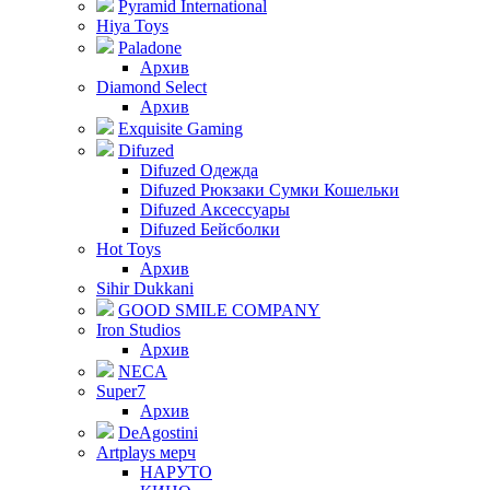
Pyramid International
Hiya Toys
Paladone
Архив
Diamond Select
Архив
Exquisite Gaming
Difuzed
Difuzed Одежда
Difuzed Рюкзаки Сумки Кошельки
Difuzed Аксессуары
Difuzed Бейсболки
Hot Toys
Архив
Sihir Dukkani
GOOD SMILE COMPANY
Iron Studios
Архив
NECA
Super7
Архив
DeAgostini
Artplays мерч
НАРУТО