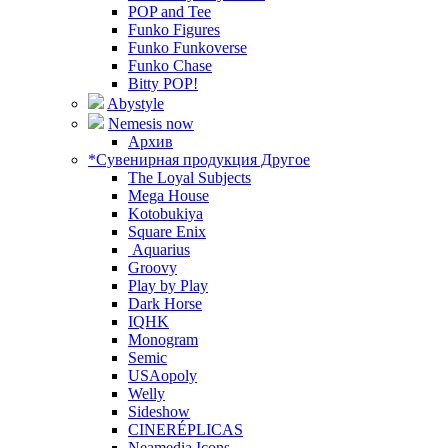
POP and Tee
Funko Figures
Funko Funkoverse
Funko Chase
Bitty POP!
Abystyle
Nemesis now
Архив
*Сувенирная продукция Другое
The Loyal Subjects
Mega House
Kotobukiya
Square Enix
Aquarius
Groovy
Play by Play
Dark Horse
IQHK
Monogram
Semic
USAopoly
Welly
Sideshow
CINERÉPLICAS
Neamedia Icons