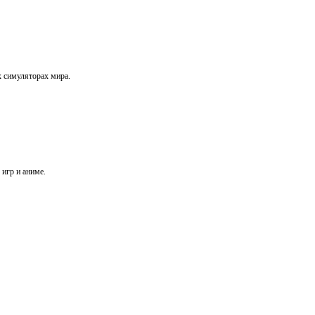
х симуляторах мира.
игр и аниме.