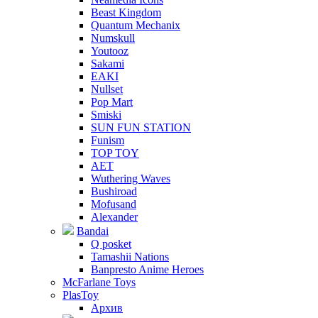
Beast Kingdom
Quantum Mechanix
Numskull
Youtooz
Sakami
EAKI
Nullset
Pop Mart
Smiski
SUN FUN STATION
Funism
TOP TOY
AET
Wuthering Waves
Bushiroad
Mofusand
Alexander
Bandai
Q posket
Tamashii Nations
Banpresto Anime Heroes
McFarlane Toys
PlasToy
Архив