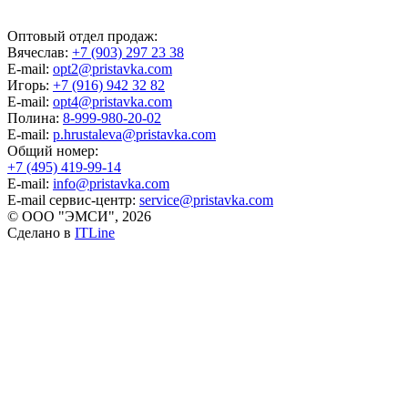
Оптовый отдел продаж:
Вячеслав:
+7 (903) 297 23 38
E-mail:
opt2@pristavka.com
Игорь:
+7 (916) 942 32 82
E-mail:
opt4@pristavka.com
Полина:
8-999-980-20-02
E-mail:
p.hrustaleva@pristavka.com
Общий номер:
+7 (495) 419-99-14
E-mail:
info@pristavka.com
E-mail сервис-центр:
service@pristavka.com
© ООО "ЭМСИ", 2026
Сделано в
ITLine