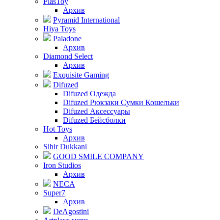
PlasToy
Архив
Pyramid International
Hiya Toys
Paladone
Архив
Diamond Select
Архив
Exquisite Gaming
Difuzed
Difuzed Одежда
Difuzed Рюкзаки Сумки Кошельки
Difuzed Аксессуары
Difuzed Бейсболки
Hot Toys
Архив
Sihir Dukkani
GOOD SMILE COMPANY
Iron Studios
Архив
NECA
Super7
Архив
DeAgostini