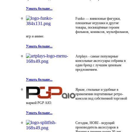
Узнать больше...
Funko — виниловые фигурки,
плюшевые игрушки и другие
товары, посвящённые героям
фильмов, комиксов, мультфильмов,
игр и аниме.
Узнать больше...
Artplays - самые популярные
консольные аксессуары собраны в
один бренд с лучшим ценовым
предложением.
Узнать больше...
Яркие, стильные и удобные в
применении портативные ретро-
консоли под собственной торговой
маркой PGP AIO.
Узнать больше...
Сегодня, HORI - ведущий
производитель аксессуаров в
Японии в течение почти 30 лет.