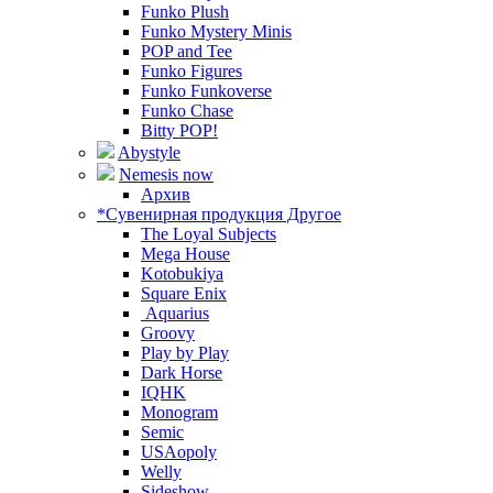
Funko Plush
Funko Mystery Minis
POP and Tee
Funko Figures
Funko Funkoverse
Funko Chase
Bitty POP!
Abystyle
Nemesis now
Архив
*Сувенирная продукция Другое
The Loyal Subjects
Mega House
Kotobukiya
Square Enix
Aquarius
Groovy
Play by Play
Dark Horse
IQHK
Monogram
Semic
USAopoly
Welly
Sideshow