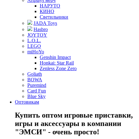
Artplays мерч
НАРУТО
КИНО
Светильники
JADA Toys
Hasbro
JOYTOY
L.O.L.
LEGO
miHoYo
Genshin Impact
Honkai: Star Rail
Zenless Zone Zero
Goliath
BOWA
Puremind
Card Fun
Blue Sky
Оптовикам
Купить оптом игровые приставки,
игры и аксессуары в компании
"ЭМСИ" - очень просто!