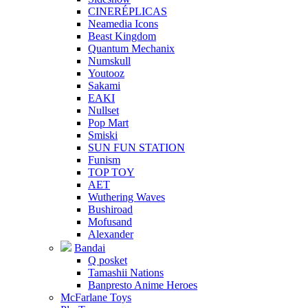
CINERÉPLICAS
Neamedia Icons
Beast Kingdom
Quantum Mechanix
Numskull
Youtooz
Sakami
EAKI
Nullset
Pop Mart
Smiski
SUN FUN STATION
Funism
TOP TOY
AET
Wuthering Waves
Bushiroad
Mofusand
Alexander
Bandai
Q posket
Tamashii Nations
Banpresto Anime Heroes
McFarlane Toys