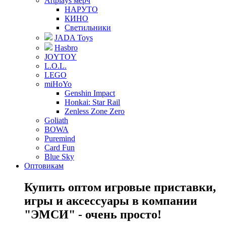
Artplays мерч
НАРУТО
КИНО
Светильники
JADA Toys
Hasbro
JOYTOY
L.O.L.
LEGO
miHoYo
Genshin Impact
Honkai: Star Rail
Zenless Zone Zero
Goliath
BOWA
Puremind
Card Fun
Blue Sky
Оптовикам
Купить оптом игровые приставки,
игры и аксессуары в компании
"ЭМСИ" - очень просто!