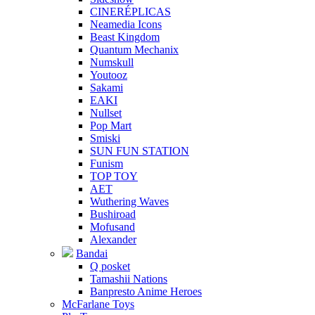
CINERÉPLICAS
Neamedia Icons
Beast Kingdom
Quantum Mechanix
Numskull
Youtooz
Sakami
EAKI
Nullset
Pop Mart
Smiski
SUN FUN STATION
Funism
TOP TOY
AET
Wuthering Waves
Bushiroad
Mofusand
Alexander
Bandai
Q posket
Tamashii Nations
Banpresto Anime Heroes
McFarlane Toys