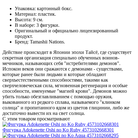
Упаковка: картонный бокс.
Материал: пластик.
Высота: 9 см.
В наборе: 3 фигурки.
Оригинальный и официально лицензированный
продукт.
Бренд: Tamashii Nations.
Действие происходит в Японии эпохи Тайсё, где существует
секретная организация специально обученных воинов-
мечников, называющих себя "истребителями демонов".
Испокон веков они сражаются с демонами - существами,
которые ранее были людьми и которые обладают
сверхъестественными способностями, такими как
сверхчеловеческая сила, мгновенная регенерация и особые
способности, именуемые "магией крови". Демонов можно
убить только обезглавливанием с помощью оружия,
выкованного из редкого сплава, называемого "клинком
солнца" и пропитанного ядом из цветов глицинии, либо же
достаточно вывести их на свет солнца.
С этим товаром просматривают
Фигурка Adokenette Oshi no Ko Ruby 4573102668301