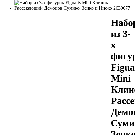
Набо
из 3-
х
фигу
Figua
Mini
Клин
Расс
Демо
Суми
Зенк