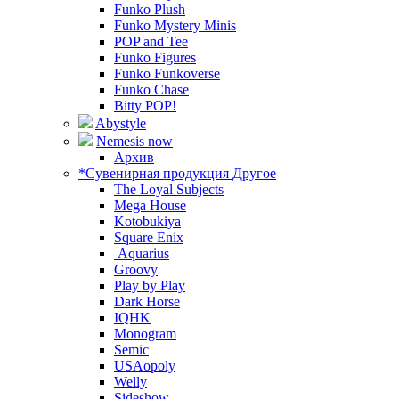
Funko Plush
Funko Mystery Minis
POP and Tee
Funko Figures
Funko Funkoverse
Funko Chase
Bitty POP!
Abystyle
Nemesis now
Архив
*Сувенирная продукция Другое
The Loyal Subjects
Mega House
Kotobukiya
Square Enix
Aquarius
Groovy
Play by Play
Dark Horse
IQHK
Monogram
Semic
USAopoly
Welly
Sideshow