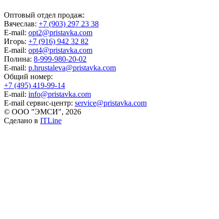
Оптовый отдел продаж:
Вячеслав:
+7 (903) 297 23 38
E-mail:
opt2@pristavka.com
Игорь:
+7 (916) 942 32 82
E-mail:
opt4@pristavka.com
Полина:
8-999-980-20-02
E-mail:
p.hrustaleva@pristavka.com
Общий номер:
+7 (495) 419-99-14
E-mail:
info@pristavka.com
E-mail сервис-центр:
service@pristavka.com
© ООО "ЭМСИ", 2026
Сделано в
ITLine