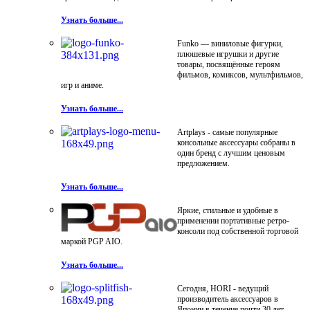
Узнать больше...
Funko — виниловые фигурки,
плюшевые игрушки и другие
товары, посвящённые героям
фильмов, комиксов, мультфильмов,
игр и аниме.
Узнать больше...
Artplays - самые популярные
консольные аксессуары собраны в
один бренд с лучшим ценовым
предложением.
Узнать больше...
Яркие, стильные и удобные в
применении портативные ретро-
консоли под собственной торговой
маркой PGP AIO.
Узнать больше...
Сегодня, HORI - ведущий
производитель аксессуаров в
Японии в течение почти 30 лет.