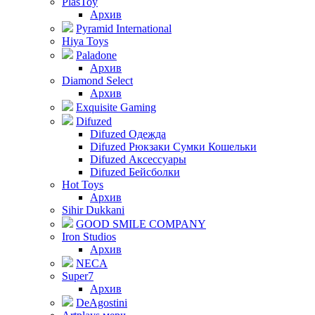
PlasToy
Архив
Pyramid International
Hiya Toys
Paladone
Архив
Diamond Select
Архив
Exquisite Gaming
Difuzed
Difuzed Одежда
Difuzed Рюкзаки Сумки Кошельки
Difuzed Аксессуары
Difuzed Бейсболки
Hot Toys
Архив
Sihir Dukkani
GOOD SMILE COMPANY
Iron Studios
Архив
NECA
Super7
Архив
DeAgostini