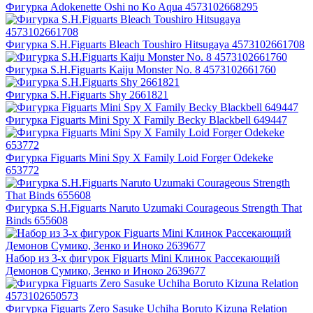
Фигурка Adokenette Oshi no Ko Aqua 4573102668295
Фигурка S.H.Figuarts Bleach Toushiro Hitsugaya 4573102661708
Фигурка S.H.Figuarts Kaiju Monster No. 8 4573102661760
Фигурка S.H.Figuarts Shy 2661821
Фигурка Figuarts Mini Spy X Family Becky Blackbell 649447
Фигурка Figuarts Mini Spy X Family Loid Forger Odekeke
653772
Фигурка S.H.Figuarts Naruto Uzumaki Courageous Strength That
Binds 655608
Набор из 3-х фигурок Figuarts Mini Клинок Рассекающий
Демонов Сумико, Зенко и Иноко 2639677
Фигурка Figuarts Zero Sasuke Uchiha Boruto Kizuna Relation