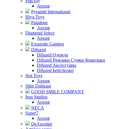
PlasToy
Архив
Pyramid International
Hiya Toys
Paladone
Архив
Diamond Select
Архив
Exquisite Gaming
Difuzed
Difuzed Одежда
Difuzed Рюкзаки Сумки Кошельки
Difuzed Аксессуары
Difuzed Бейсболки
Hot Toys
Архив
Sihir Dukkani
GOOD SMILE COMPANY
Iron Studios
Архив
NECA
Super7
Архив
DeAgostini