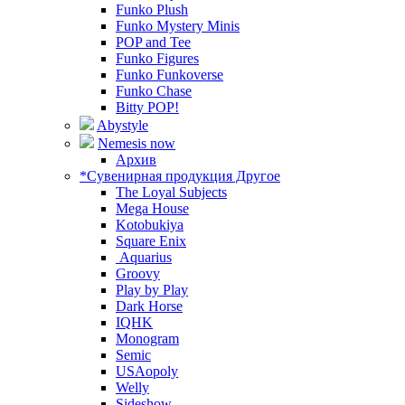
Funko Plush
Funko Mystery Minis
POP and Tee
Funko Figures
Funko Funkoverse
Funko Chase
Bitty POP!
Abystyle
Nemesis now
Архив
*Сувенирная продукция Другое
The Loyal Subjects
Mega House
Kotobukiya
Square Enix
Aquarius
Groovy
Play by Play
Dark Horse
IQHK
Monogram
Semic
USAopoly
Welly
Sideshow