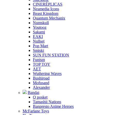
CINERÉPLICAS
Neamedia Icons
Beast Kingdom
Quantum Mechanix
Numskull
Youtooz
Sakami
EAKI
Nullset
Pop Mart
Smiski
SUN FUN STATION
Funism
TOP TOY
AET
Wuthering Waves
Bushiroad
Mofusand
Alexander
Bandai
Q posket
Tamashii Nations
Banpresto Anime Heroes
McFarlane Toys