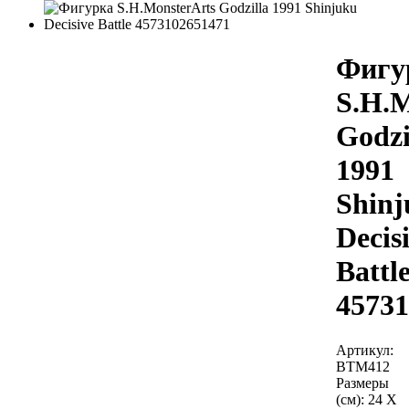
Фигу
S.H.M
Godzi
1991
Shinj
Decis
Battl
45731
Артикул:
BTM412
Размеры
(см):
24 X