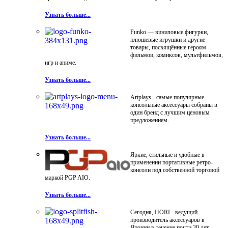
Узнать больше...
Funko — виниловые фигурки,
плюшевые игрушки и другие
товары, посвящённые героям
фильмов, комиксов, мультфильмов,
игр и аниме.
Узнать больше...
Artplays - самые популярные
консольные аксессуары собраны в
один бренд с лучшим ценовым
предложением.
Узнать больше...
Яркие, стильные и удобные в
применении портативные ретро-
консоли под собственной торговой
маркой PGP AIO.
Узнать больше...
Сегодня, HORI - ведущий
производитель аксессуаров в
Японии в течение почти 30 лет.