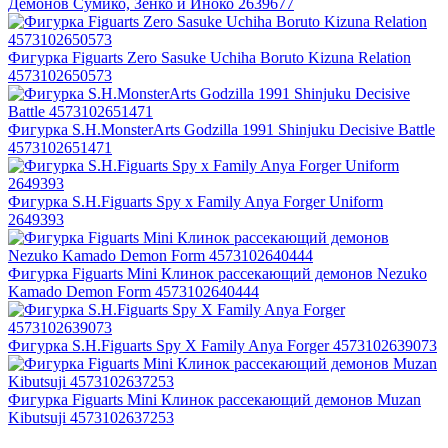
Демонов Сумико, Зенко и Иноко 2639677
Фигурка Figuarts Zero Sasuke Uchiha Boruto Kizuna Relation
4573102650573
Фигурка S.H.MonsterArts Godzilla 1991 Shinjuku Decisive Battle
4573102651471
Фигурка S.H.Figuarts Spy x Family Anya Forger Uniform
2649393
Фигурка Figuarts Mini Клинок рассекающий демонов Nezuko
Kamado Demon Form 4573102640444
Фигурка S.H.Figuarts Spy X Family Anya Forger 4573102639073
Фигурка Figuarts Mini Клинок рассекающий демонов Muzan
Kibutsuji 4573102637253