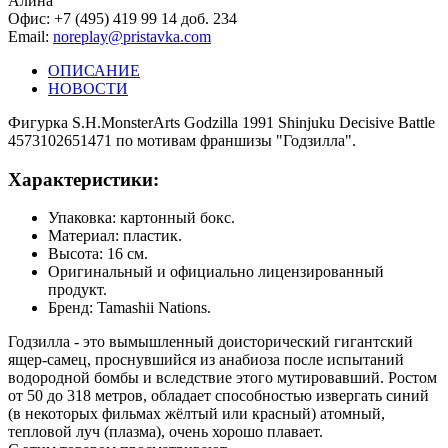
Алина
Офис: +7 (495) 419 99 14 доб. 234
Email:
noreplay@pristavka.com
ОПИСАНИЕ
НОВОСТИ
Фигурка S.H.MonsterArts Godzilla 1991 Shinjuku Decisive Battle
4573102651471 по мотивам франшизы "Годзилла".
Характеристики:
Упаковка: картонный бокс.
Материал: пластик.
Высота: 16 см.
Оригинальный и официально лицензированный
продукт.
Бренд: Tamashii Nations.
Годзилла - это вымышленный доисторический гигантский
ящер-самец, проснувшийся из анабиоза после испытаний
водородной бомбы и вследствие этого мутировавший. Ростом
от 50 до 318 метров, обладает способностью извергать синий
(в некоторых фильмах жёлтый или красный) атомный,
тепловой луч (плазма), очень хорошо плавает.