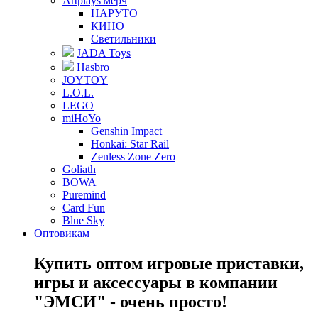
Artplays мерч
НАРУТО
КИНО
Светильники
JADA Toys
Hasbro
JOYTOY
L.O.L.
LEGO
miHoYo
Genshin Impact
Honkai: Star Rail
Zenless Zone Zero
Goliath
BOWA
Puremind
Card Fun
Blue Sky
Оптовикам
Купить оптом игровые приставки,
игры и аксессуары в компании
"ЭМСИ" - очень просто!