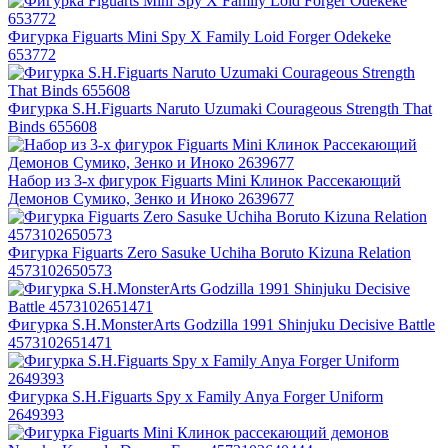
Фигурка Figuarts Mini Spy X Family Loid Forger Odekeke
653772
Фигурка S.H.Figuarts Naruto Uzumaki Courageous Strength That
Binds 655608
Набор из 3-х фигурок Figuarts Mini Клинок Рассекающий
Демонов Сумико, Зенко и Иноко 2639677
Фигурка Figuarts Zero Sasuke Uchiha Boruto Kizuna Relation
4573102650573
Фигурка S.H.MonsterArts Godzilla 1991 Shinjuku Decisive Battle
4573102651471
Фигурка S.H.Figuarts Spy x Family Anya Forger Uniform
2649393