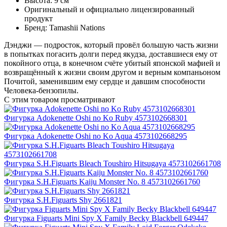
Высота: 9 см
Оригинальный и официально лицензированный
продукт
Бренд: Tamashii Nations
Дэнджи — подросток, который провёл большую часть жизни
в попытках погасить долги перед якудза, доставшиеся ему от
покойного отца, в конечном счёте убитый японской мафией и
возвращённый к жизни своим другом и верным компаньоном
Почитой, заменившим ему сердце и давшим способности
Человека-бензопилы.
С этим товаром просматривают
Фигурка Adokenette Oshi no Ko Ruby 4573102668301
Фигурка Adokenette Oshi no Ko Aqua 4573102668295
Фигурка S.H.Figuarts Bleach Toushiro Hitsugaya 4573102661708
Фигурка S.H.Figuarts Kaiju Monster No. 8 4573102661760
Фигурка S.H.Figuarts Shy 2661821
Фигурка Figuarts Mini Spy X Family Becky Blackbell 649447