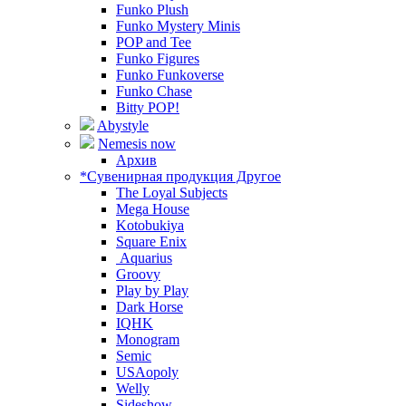
Funko Plush
Funko Mystery Minis
POP and Tee
Funko Figures
Funko Funkoverse
Funko Chase
Bitty POP!
Abystyle
Nemesis now
Архив
*Сувенирная продукция Другое
The Loyal Subjects
Mega House
Kotobukiya
Square Enix
Aquarius
Groovy
Play by Play
Dark Horse
IQHK
Monogram
Semic
USAopoly
Welly
Sideshow