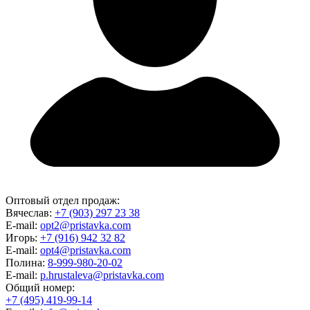
Оптовый отдел продаж:
Вячеслав:
+7 (903) 297 23 38
E-mail:
opt2@pristavka.com
Игорь:
+7 (916) 942 32 82
E-mail:
opt4@pristavka.com
Полина:
8-999-980-20-02
E-mail:
p.hrustaleva@pristavka.com
Общий номер:
+7 (495) 419-99-14