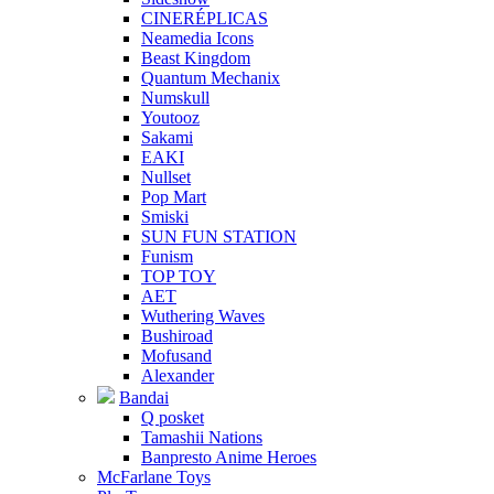
CINERÉPLICAS
Neamedia Icons
Beast Kingdom
Quantum Mechanix
Numskull
Youtooz
Sakami
EAKI
Nullset
Pop Mart
Smiski
SUN FUN STATION
Funism
TOP TOY
AET
Wuthering Waves
Bushiroad
Mofusand
Alexander
Bandai
Q posket
Tamashii Nations
Banpresto Anime Heroes
McFarlane Toys