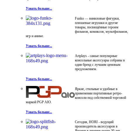
Узнать больше...
Funko — виниловые фигурки,
плюшевые игрушки и другие
товары, посвящённые героям
фильмов, комиксов, мультфильмов,
игр и аниме.
Узнать больше...
Artplays - самые популярные
консольные аксессуары собраны в
один бренд с лучшим ценовым
предложением.
Узнать больше...
Яркие, стильные и удобные в
применении портативные ретро-
консоли под собственной торговой
маркой PGP AIO.
Узнать больше...
Сегодня, HORI - ведущий
производитель аксессуаров в
Японии в течение почти 30 лет.