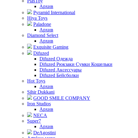
PlasToy
Архив
Pyramid International
Hiya Toys
Paladone
Архив
Diamond Select
Архив
Exquisite Gaming
Difuzed
Difuzed Одежда
Difuzed Рюкзаки Сумки Кошельки
Difuzed Аксессуары
Difuzed Бейсболки
Hot Toys
Архив
Sihir Dukkani
GOOD SMILE COMPANY
Iron Studios
Архив
NECA
Super7
Архив
DeAgostini