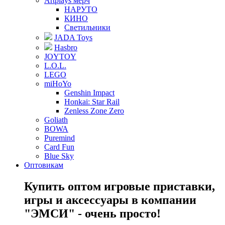
Artplays мерч
НАРУТО
КИНО
Светильники
JADA Toys
Hasbro
JOYTOY
L.O.L.
LEGO
miHoYo
Genshin Impact
Honkai: Star Rail
Zenless Zone Zero
Goliath
BOWA
Puremind
Card Fun
Blue Sky
Оптовикам
Купить оптом игровые приставки,
игры и аксессуары в компании
"ЭМСИ" - очень просто!