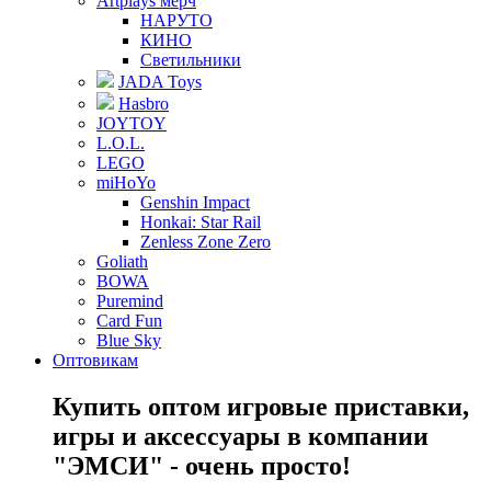
Artplays мерч
НАРУТО
КИНО
Светильники
JADA Toys
Hasbro
JOYTOY
L.O.L.
LEGO
miHoYo
Genshin Impact
Honkai: Star Rail
Zenless Zone Zero
Goliath
BOWA
Puremind
Card Fun
Blue Sky
Оптовикам
Купить оптом игровые приставки,
игры и аксессуары в компании
"ЭМСИ" - очень просто!