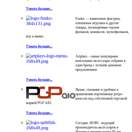
Узнать больше...
Funko — виниловые фигурки,
плюшевые игрушки и другие
товары, посвящённые героям
фильмов, комиксов, мультфильмов,
игр и аниме.
Узнать больше...
Artplays - самые популярные
консольные аксессуары собраны в
один бренд с лучшим ценовым
предложением.
Узнать больше...
Яркие, стильные и удобные в
применении портативные ретро-
консоли под собственной торговой
маркой PGP AIO.
Узнать больше...
Сегодня, HORI - ведущий
производитель аксессуаров в
Японии в течение почти 30 лет.