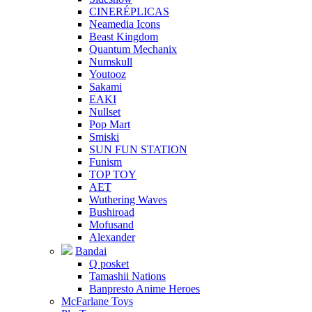
CINERÉPLICAS
Neamedia Icons
Beast Kingdom
Quantum Mechanix
Numskull
Youtooz
Sakami
EAKI
Nullset
Pop Mart
Smiski
SUN FUN STATION
Funism
TOP TOY
AET
Wuthering Waves
Bushiroad
Mofusand
Alexander
Bandai
Q posket
Tamashii Nations
Banpresto Anime Heroes
McFarlane Toys