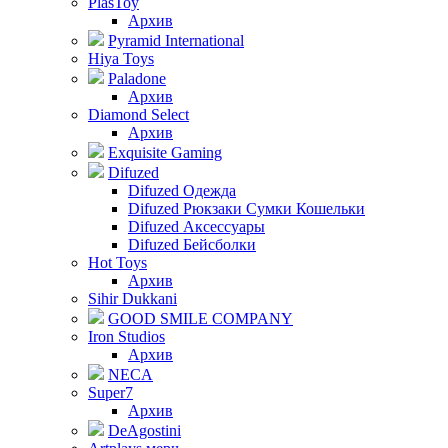
PlasToy
Архив
Pyramid International
Hiya Toys
Paladone
Архив
Diamond Select
Архив
Exquisite Gaming
Difuzed
Difuzed Одежда
Difuzed Рюкзаки Сумки Кошельки
Difuzed Аксессуары
Difuzed Бейсболки
Hot Toys
Архив
Sihir Dukkani
GOOD SMILE COMPANY
Iron Studios
Архив
NECA
Super7
Архив
DeAgostini