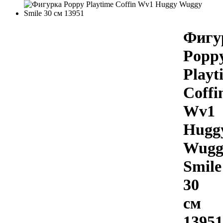
Фигу
Popp
Playt
Coffi
Wv1
Hugg
Wugg
Smile
30
см
13951