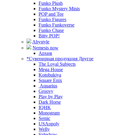
Funko Plush
Funko Mystery Minis
POP and Tee
Funko Figures
Funko Funkoverse
Funko Chase
Bitty POP!
Abystyle
Nemesis now
Архив
*Сувенирная продукция Другое
The Loyal Subjects
Mega House
Kotobukiya
Square Enix
Aquarius
Groovy
Play by Play
Dark Horse
IQHK
Monogram
Semic
USAopoly
Welly
Sideshow