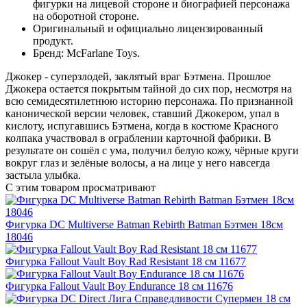
фигурки на лицевой стороне и биографией персонажа
на оборотной стороне.
Оригинальный и официально лицензированный
продукт.
Бренд: McFarlane Toys.
Джокер - суперзлодей, заклятый враг Бэтмена. Прошлое
Джокера остается покрытым тайной до сих пор, несмотря на
всю семидесятилетнюю историю персонажа. По признанной
канонической версии человек, ставший Джокером, упал в
кислоту, испугавшись Бэтмена, когда в костюме Красного
колпака участвовал в ограблении карточной фабрики. В
результате он сошёл с ума, получил белую кожу, чёрные круги
вокруг глаз и зелёные волосы, а на лице у него навсегда
застыла улыбка.
С этим товаром просматривают
Фигурка DC Multiverse Batman Rebirth Batman Бэтмен 18см
18046
Фигурка Fallout Vault Boy Rad Resistant 18 см 11677
Фигурка Fallout Vault Boy Endurance 18 см 11676