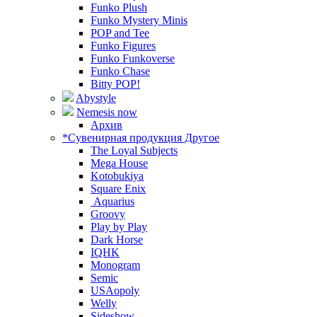
Funko Plush
Funko Mystery Minis
POP and Tee
Funko Figures
Funko Funkoverse
Funko Chase
Bitty POP!
Abystyle
Nemesis now
Архив
*Сувенирная продукция Другое
The Loyal Subjects
Mega House
Kotobukiya
Square Enix
Aquarius
Groovy
Play by Play
Dark Horse
IQHK
Monogram
Semic
USAopoly
Welly
Sideshow