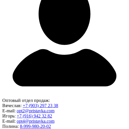
Оптовый отдел продаж:
Вячеслав:
+7 (903) 297 23 38
E-mail:
opt2@pristavka.com
Игорь:
+7 (916) 942 32 82
E-mail:
opt4@pristavka.com
Полина:
8-999-980-20-02