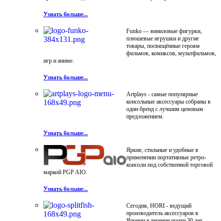
Узнать больше...
Funko — виниловые фигурки,
плюшевые игрушки и другие
товары, посвящённые героям
фильмов, комиксов, мультфильмов,
игр и аниме.
Узнать больше...
Artplays - самые популярные
консольные аксессуары собраны в
один бренд с лучшим ценовым
предложением.
Узнать больше...
Яркие, стильные и удобные в
применении портативные ретро-
консоли под собственной торговой
маркой PGP AIO.
Узнать больше...
Сегодня, HORI - ведущий
производитель аксессуаров в
Японии в течение почти 30 лет.