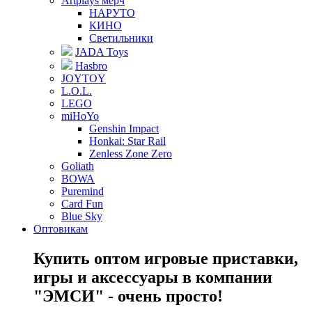
Artplays мерч
НАРУТО
КИНО
Светильники
JADA Toys
Hasbro
JOYTOY
L.O.L.
LEGO
miHoYo
Genshin Impact
Honkai: Star Rail
Zenless Zone Zero
Goliath
BOWA
Puremind
Card Fun
Blue Sky
Оптовикам
Купить оптом игровые приставки,
игры и аксессуары в компании
"ЭМСИ" - очень просто!