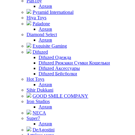
PlasToy
Архив
Pyramid International
Hiya Toys
Paladone
Архив
Diamond Select
Архив
Exquisite Gaming
Difuzed
Difuzed Одежда
Difuzed Рюкзаки Сумки Кошельки
Difuzed Аксессуары
Difuzed Бейсболки
Hot Toys
Архив
Sihir Dukkani
GOOD SMILE COMPANY
Iron Studios
Архив
NECA
Super7
Архив
DeAgostini