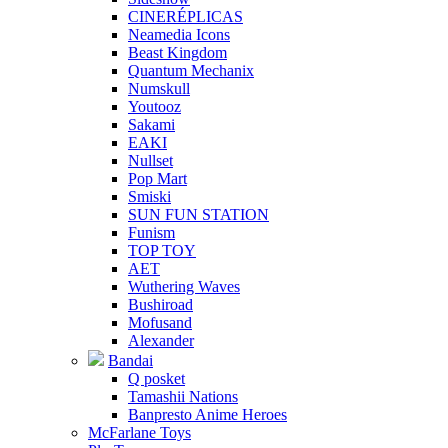
CINERÉPLICAS
Neamedia Icons
Beast Kingdom
Quantum Mechanix
Numskull
Youtooz
Sakami
EAKI
Nullset
Pop Mart
Smiski
SUN FUN STATION
Funism
TOP TOY
AET
Wuthering Waves
Bushiroad
Mofusand
Alexander
Bandai
Q posket
Tamashii Nations
Banpresto Anime Heroes
McFarlane Toys