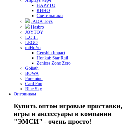
Artplays мерч
НАРУТО
КИНО
Светильники
JADA Toys
Hasbro
JOYTOY
L.O.L.
LEGO
miHoYo
Genshin Impact
Honkai: Star Rail
Zenless Zone Zero
Goliath
BOWA
Puremind
Card Fun
Blue Sky
Оптовикам
Купить оптом игровые приставки,
игры и аксессуары в компании
"ЭМСИ" - очень просто!