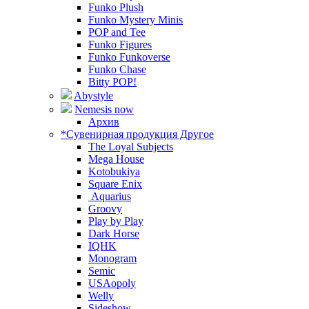
Funko Plush
Funko Mystery Minis
POP and Tee
Funko Figures
Funko Funkoverse
Funko Chase
Bitty POP!
Abystyle
Nemesis now
Архив
*Сувенирная продукция Другое
The Loyal Subjects
Mega House
Kotobukiya
Square Enix
Aquarius
Groovy
Play by Play
Dark Horse
IQHK
Monogram
Semic
USAopoly
Welly
Sideshow