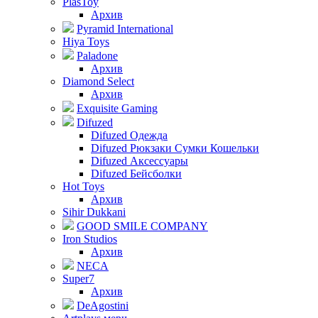
PlasToy
Архив
Pyramid International
Hiya Toys
Paladone
Архив
Diamond Select
Архив
Exquisite Gaming
Difuzed
Difuzed Одежда
Difuzed Рюкзаки Сумки Кошельки
Difuzed Аксессуары
Difuzed Бейсболки
Hot Toys
Архив
Sihir Dukkani
GOOD SMILE COMPANY
Iron Studios
Архив
NECA
Super7
Архив
DeAgostini