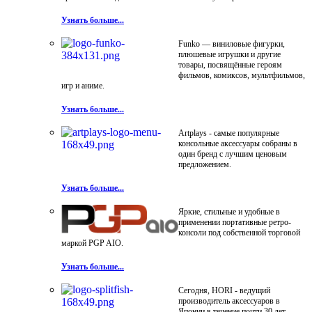
Узнать больше...
Funko — виниловые фигурки,
плюшевые игрушки и другие
товары, посвящённые героям
фильмов, комиксов, мультфильмов,
игр и аниме.
Узнать больше...
Artplays - самые популярные
консольные аксессуары собраны в
один бренд с лучшим ценовым
предложением.
Узнать больше...
Яркие, стильные и удобные в
применении портативные ретро-
консоли под собственной торговой
маркой PGP AIO.
Узнать больше...
Сегодня, HORI - ведущий
производитель аксессуаров в
Японии в течение почти 30 лет.