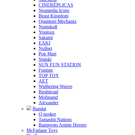
CINERÉPLICAS
Neamedia Icons
Beast Kingdom
Quantum Mechanix
Numskull
Youtooz
Sakami
EAKI
Nullset
Pop Mart
Smiski
SUN FUN STATION
Funism
TOP TOY
AET
Wuthering Waves
Bushiroad
Mofusand
Alexander
Bandai
Q posket
Tamashii Nations
Banpresto Anime Heroes
McFarlane Toys