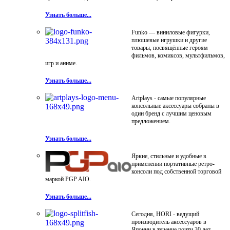
Узнать больше...
Funko — виниловые фигурки,
плюшевые игрушки и другие
товары, посвящённые героям
фильмов, комиксов, мультфильмов,
игр и аниме.
Узнать больше...
Artplays - самые популярные
консольные аксессуары собраны в
один бренд с лучшим ценовым
предложением.
Узнать больше...
Яркие, стильные и удобные в
применении портативные ретро-
консоли под собственной торговой
маркой PGP AIO.
Узнать больше...
Сегодня, HORI - ведущий
производитель аксессуаров в
Японии в течение почти 30 лет.