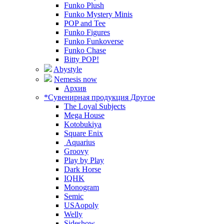
Funko Plush
Funko Mystery Minis
POP and Tee
Funko Figures
Funko Funkoverse
Funko Chase
Bitty POP!
Abystyle
Nemesis now
Архив
*Сувенирная продукция Другое
The Loyal Subjects
Mega House
Kotobukiya
Square Enix
Aquarius
Groovy
Play by Play
Dark Horse
IQHK
Monogram
Semic
USAopoly
Welly
Sideshow