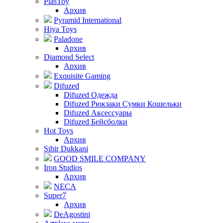
PlasToy
Архив
Pyramid International
Hiya Toys
Paladone
Архив
Diamond Select
Архив
Exquisite Gaming
Difuzed
Difuzed Одежда
Difuzed Рюкзаки Сумки Кошельки
Difuzed Аксессуары
Difuzed Бейсболки
Hot Toys
Архив
Sihir Dukkani
GOOD SMILE COMPANY
Iron Studios
Архив
NECA
Super7
Архив
DeAgostini