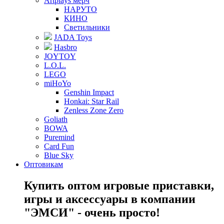
Artplays мерч
НАРУТО
КИНО
Светильники
JADA Toys
Hasbro
JOYTOY
L.O.L.
LEGO
miHoYo
Genshin Impact
Honkai: Star Rail
Zenless Zone Zero
Goliath
BOWA
Puremind
Card Fun
Blue Sky
Оптовикам
Купить оптом игровые приставки,
игры и аксессуары в компании
"ЭМСИ" - очень просто!