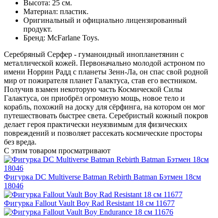
Высота: 25 см.
Материал: пластик.
Оригинальный и официально лицензированный
продукт.
Бренд: McFarlane Toys.
Серебряный Серфер - гуманоидный инопланетянин с
металлической кожей. Первоначально молодой астроном по
имени Норрин Радд с планеты Зенн-Ла, он спас свой родной
мир от пожирателя планет Галактуса, став его вестником.
Получив взамен некоторую часть Космической Силы
Галактуса, он приобрёл огромную мощь, новое тело и
корабль, похожий на доску для сёрфинга, на котором он мог
путешествовать быстрее света. Серебристый кожный покров
делает героя практически неуязвимым для физических
повреждений и позволяет рассекать космические просторы
без вреда.
С этим товаром просматривают
Фигурка DC Multiverse Batman Rebirth Batman Бэтмен 18см
18046
Фигурка Fallout Vault Boy Rad Resistant 18 см 11677