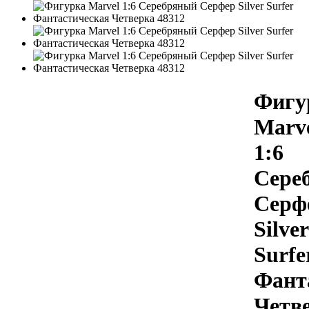
Фигу
Marv
1:6
Сере
Серф
Silver
Surfe
Фант
Четв