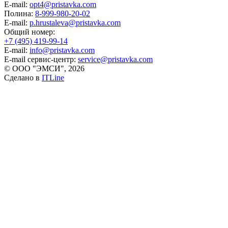
E-mail:
opt4@pristavka.com
Полина:
8-999-980-20-02
E-mail:
p.hrustaleva@pristavka.com
Общий номер:
+7 (495) 419-99-14
E-mail:
info@pristavka.com
E-mail сервис-центр:
service@pristavka.com
© ООО "ЭМСИ", 2026
Сделано в
ITLine