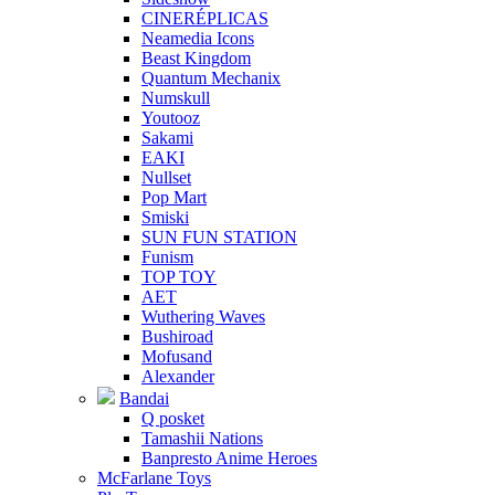
CINERÉPLICAS
Neamedia Icons
Beast Kingdom
Quantum Mechanix
Numskull
Youtooz
Sakami
EAKI
Nullset
Pop Mart
Smiski
SUN FUN STATION
Funism
TOP TOY
AET
Wuthering Waves
Bushiroad
Mofusand
Alexander
Bandai
Q posket
Tamashii Nations
Banpresto Anime Heroes
McFarlane Toys