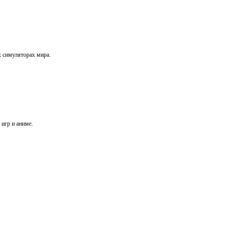
х симуляторах мира.
игр и аниме.