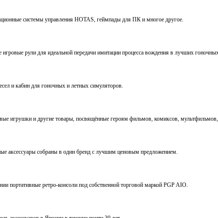
виационные системы управления HOTAS, геймпады для ПК и многое другое.
ve игровые рули для идеальной передачи имитации процесса вождения в лучших гоночны
ресел и кабин для гоночных и летных симуляторов.
е игрушки и другие товары, посвящённые героям фильмов, комиксов, мультфильмов, 
ьные аксессуары собраны в один бренд с лучшим ценовым предложением.
ении портативные ретро-консоли под собственной торговой маркой PGP AIO.