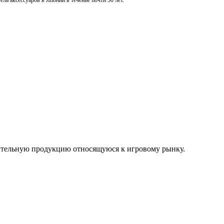
ль аксессуаров в Японии в течение почти 30 лет.
нительную продукцию относящуюся к игровому рынку.