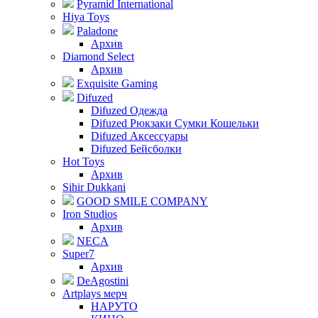
Pyramid International
Hiya Toys
Paladone
Архив
Diamond Select
Архив
Exquisite Gaming
Difuzed
Difuzed Одежда
Difuzed Рюкзаки Сумки Кошельки
Difuzed Аксессуары
Difuzed Бейсболки
Hot Toys
Архив
Sihir Dukkani
GOOD SMILE COMPANY
Iron Studios
Архив
NECA
Super7
Архив
DeAgostini
Artplays мерч
НАРУТО