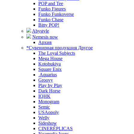
POP and Tee
Funko Figures
Funko Funkoverse
Funko Chase
Bitty POP!
Abystyle
Nemesis now
Архив
*Сувенирная продукция Другое
The Loyal Subjects
Mega House
Kotobukiya
Square Enix
Aquarius
Groovy
Play by Play
Dark Horse
IQHK
Monogram
Semic
USAopoly
Welly
Sideshow
CINERÉPLICAS
Neamedia Icons