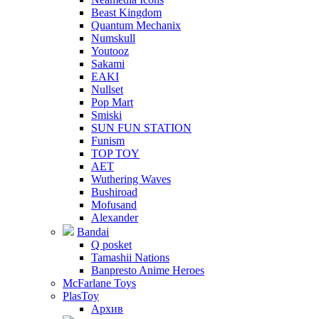
Beast Kingdom
Quantum Mechanix
Numskull
Youtooz
Sakami
EAKI
Nullset
Pop Mart
Smiski
SUN FUN STATION
Funism
TOP TOY
AET
Wuthering Waves
Bushiroad
Mofusand
Alexander
Bandai
Q posket
Tamashii Nations
Banpresto Anime Heroes
McFarlane Toys
PlasToy
Архив