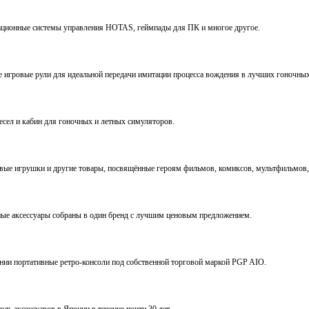
виационные системы управления HOTAS, геймпады для ПК и многое другое.
ve игровые рули для идеальной передачи имитации процесса вождения в лучших гоночны
ресел и кабин для гоночных и летных симуляторов.
е игрушки и другие товары, посвящённые героям фильмов, комиксов, мультфильмов, 
ьные аксессуары собраны в один бренд с лучшим ценовым предложением.
ении портативные ретро-консоли под собственной торговой маркой PGP AIO.