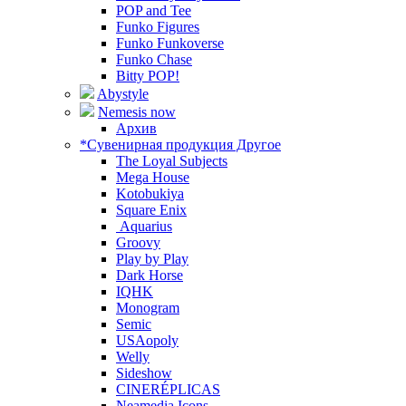
POP and Tee
Funko Figures
Funko Funkoverse
Funko Chase
Bitty POP!
Abystyle
Nemesis now
Архив
*Сувенирная продукция Другое
The Loyal Subjects
Mega House
Kotobukiya
Square Enix
Aquarius
Groovy
Play by Play
Dark Horse
IQHK
Monogram
Semic
USAopoly
Welly
Sideshow
CINERÉPLICAS
Neamedia Icons