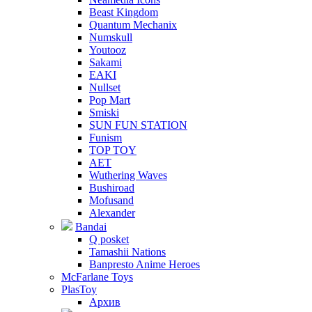
Beast Kingdom
Quantum Mechanix
Numskull
Youtooz
Sakami
EAKI
Nullset
Pop Mart
Smiski
SUN FUN STATION
Funism
TOP TOY
AET
Wuthering Waves
Bushiroad
Mofusand
Alexander
Bandai
Q posket
Tamashii Nations
Banpresto Anime Heroes
McFarlane Toys
PlasToy
Архив