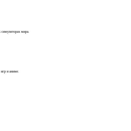
х симуляторах мира.
игр и аниме.