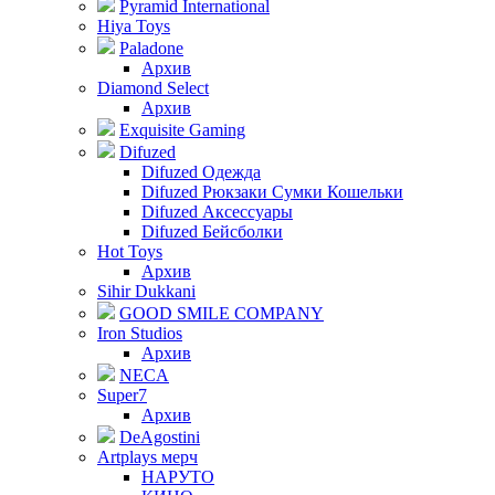
Pyramid International
Hiya Toys
Paladone
Архив
Diamond Select
Архив
Exquisite Gaming
Difuzed
Difuzed Одежда
Difuzed Рюкзаки Сумки Кошельки
Difuzed Аксессуары
Difuzed Бейсболки
Hot Toys
Архив
Sihir Dukkani
GOOD SMILE COMPANY
Iron Studios
Архив
NECA
Super7
Архив
DeAgostini
Artplays мерч
НАРУТО