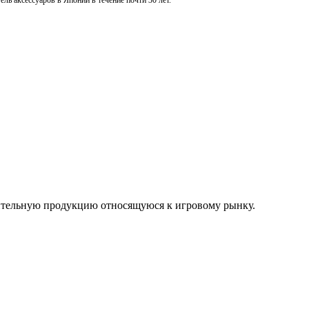
ль аксессуаров в Японии в течение почти 30 лет.
нительную продукцию относящуюся к игровому рынку.