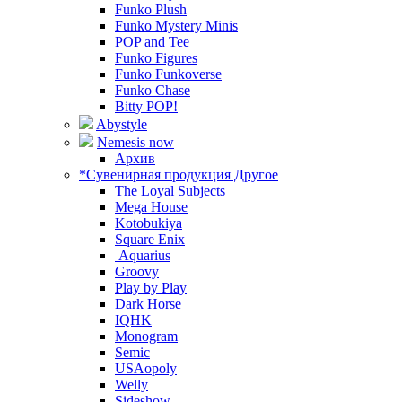
Funko Plush
Funko Mystery Minis
POP and Tee
Funko Figures
Funko Funkoverse
Funko Chase
Bitty POP!
Abystyle
Nemesis now
Архив
*Сувенирная продукция Другое
The Loyal Subjects
Mega House
Kotobukiya
Square Enix
Aquarius
Groovy
Play by Play
Dark Horse
IQHK
Monogram
Semic
USAopoly
Welly
Sideshow