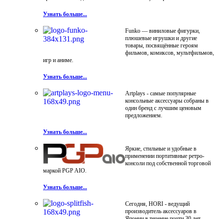
Узнать больше...
Funko — виниловые фигурки,
плюшевые игрушки и другие
товары, посвящённые героям
фильмов, комиксов, мультфильмов,
игр и аниме.
Узнать больше...
Artplays - самые популярные
консольные аксессуары собраны в
один бренд с лучшим ценовым
предложением.
Узнать больше...
Яркие, стильные и удобные в
применении портативные ретро-
консоли под собственной торговой
маркой PGP AIO.
Узнать больше...
Сегодня, HORI - ведущий
производитель аксессуаров в
Японии в течение почти 30 лет.