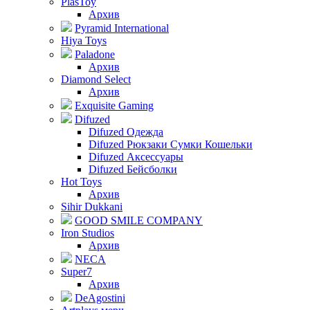
PlasToy
Архив
Pyramid International
Hiya Toys
Paladone
Архив
Diamond Select
Архив
Exquisite Gaming
Difuzed
Difuzed Одежда
Difuzed Рюкзаки Сумки Кошельки
Difuzed Аксессуары
Difuzed Бейсболки
Hot Toys
Архив
Sihir Dukkani
GOOD SMILE COMPANY
Iron Studios
Архив
NECA
Super7
Архив
DeAgostini