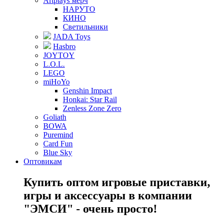
Artplays мерч
НАРУТО
КИНО
Светильники
JADA Toys
Hasbro
JOYTOY
L.O.L.
LEGO
miHoYo
Genshin Impact
Honkai: Star Rail
Zenless Zone Zero
Goliath
BOWA
Puremind
Card Fun
Blue Sky
Оптовикам
Купить оптом игровые приставки,
игры и аксессуары в компании
"ЭМСИ" - очень просто!