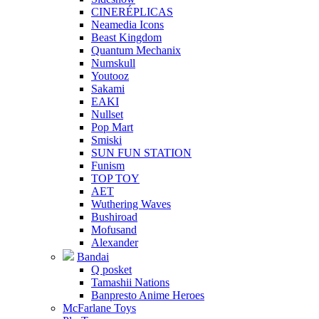
CINERÉPLICAS
Neamedia Icons
Beast Kingdom
Quantum Mechanix
Numskull
Youtooz
Sakami
EAKI
Nullset
Pop Mart
Smiski
SUN FUN STATION
Funism
TOP TOY
AET
Wuthering Waves
Bushiroad
Mofusand
Alexander
Bandai
Q posket
Tamashii Nations
Banpresto Anime Heroes
McFarlane Toys