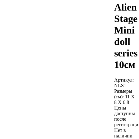
Alien
Stage
Mini
doll
series
10см
Артикул:
NLS1
Размеры
(см):
11 X
8 X 6.8
Цены
доступны
после
регистраци
Нет в
наличии