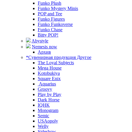
Funko Plush
Funko Mystery Minis
POP and Tee
Funko Figures
Funko Funkoverse
Funko Chase
Bitty POP!
Abystyle
Nemesis now
Архив
*Сувенирная продукция Другое
The Loyal Subjects
Mega House
Kotobukiya
Square Enix
Aquarius
Groovy
Play by Play
Dark Horse
IQHK
Monogram
Semic
USAopoly
Welly
Sideshow