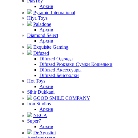
PlasToy
Архив
Pyramid International
Hiya Toys
Paladone
Архив
Diamond Select
Архив
Exquisite Gaming
Difuzed
Difuzed Одежда
Difuzed Рюкзаки Сумки Кошельки
Difuzed Аксессуары
Difuzed Бейсболки
Hot Toys
Архив
Sihir Dukkani
GOOD SMILE COMPANY
Iron Studios
Архив
NECA
Super7
Архив
DeAgostini