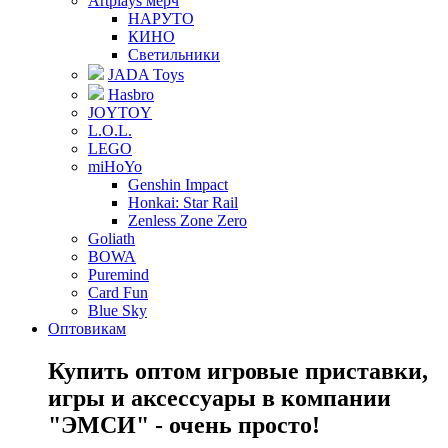
Artplays мерч
НАРУТО
КИНО
Светильники
JADA Toys
Hasbro
JOYTOY
L.O.L.
LEGO
miHoYo
Genshin Impact
Honkai: Star Rail
Zenless Zone Zero
Goliath
BOWA
Puremind
Card Fun
Blue Sky
Оптовикам
Купить оптом игровые приставки,
игры и аксессуары в компании
"ЭМСИ" - очень просто!