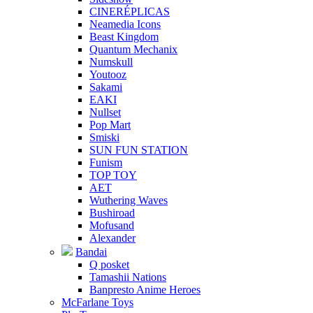
CINERÉPLICAS
Neamedia Icons
Beast Kingdom
Quantum Mechanix
Numskull
Youtooz
Sakami
EAKI
Nullset
Pop Mart
Smiski
SUN FUN STATION
Funism
TOP TOY
AET
Wuthering Waves
Bushiroad
Mofusand
Alexander
Bandai
Q posket
Tamashii Nations
Banpresto Anime Heroes
McFarlane Toys