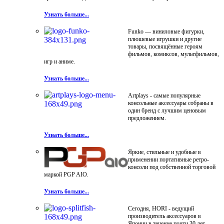
Узнать больше...
Funko — виниловые фигурки,
плюшевые игрушки и другие
товары, посвящённые героям
фильмов, комиксов, мультфильмов,
игр и аниме.
Узнать больше...
Artplays - самые популярные
консольные аксессуары собраны в
один бренд с лучшим ценовым
предложением.
Узнать больше...
Яркие, стильные и удобные в
применении портативные ретро-
консоли под собственной торговой
маркой PGP AIO.
Узнать больше...
Сегодня, HORI - ведущий
производитель аксессуаров в
Японии в течение почти 30 лет.