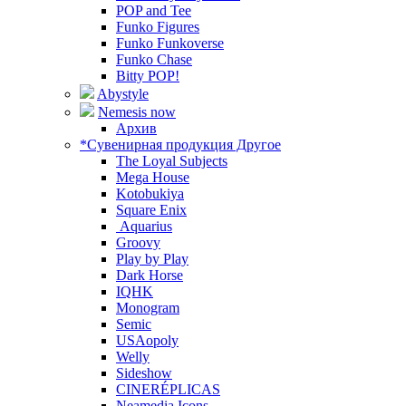
POP and Tee
Funko Figures
Funko Funkoverse
Funko Chase
Bitty POP!
Abystyle
Nemesis now
Архив
*Сувенирная продукция Другое
The Loyal Subjects
Mega House
Kotobukiya
Square Enix
Aquarius
Groovy
Play by Play
Dark Horse
IQHK
Monogram
Semic
USAopoly
Welly
Sideshow
CINERÉPLICAS
Neamedia Icons