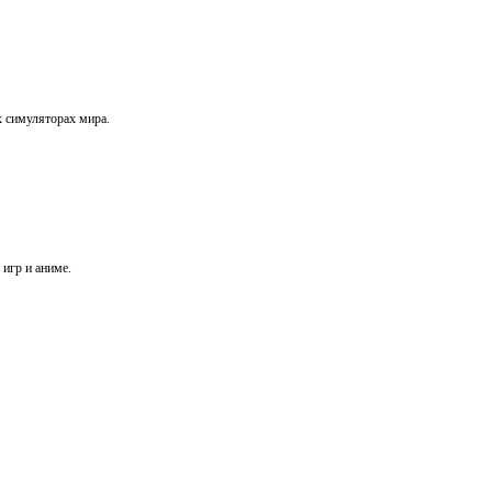
х симуляторах мира.
игр и аниме.