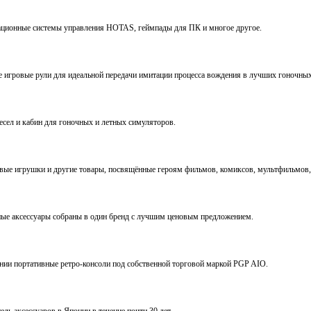
виационные системы управления HOTAS, геймпады для ПК и многое другое.
ve игровые рули для идеальной передачи имитации процесса вождения в лучших гоночны
ресел и кабин для гоночных и летных симуляторов.
е игрушки и другие товары, посвящённые героям фильмов, комиксов, мультфильмов, 
ьные аксессуары собраны в один бренд с лучшим ценовым предложением.
ении портативные ретро-консоли под собственной торговой маркой PGP AIO.