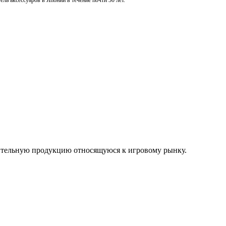
ль аксессуаров в Японии в течение почти 30 лет.
нительную продукцию относящуюся к игровому рынку.