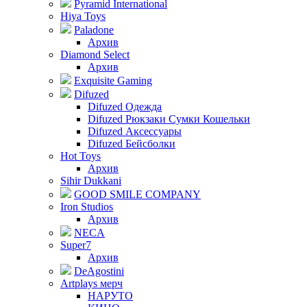
Pyramid International
Hiya Toys
Paladone
Архив
Diamond Select
Архив
Exquisite Gaming
Difuzed
Difuzed Одежда
Difuzed Рюкзаки Сумки Кошельки
Difuzed Аксессуары
Difuzed Бейсболки
Hot Toys
Архив
Sihir Dukkani
GOOD SMILE COMPANY
Iron Studios
Архив
NECA
Super7
Архив
DeAgostini
Artplays мерч
НАРУТО