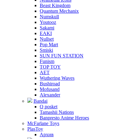
Beast Kingdom
Quantum Mechanix
Numskull
Youtooz
Sakami
EAKI
Nullset
Pop Mart
Smiski
SUN FUN STATION
Funism
TOP TOY
AET
Wuthering Waves
Bushiroad
Mofusand
Alexander
Bandai
Q posket
Tamashii Nations
Banpresto Anime Heroes
McFarlane Toys
PlasToy
Архив