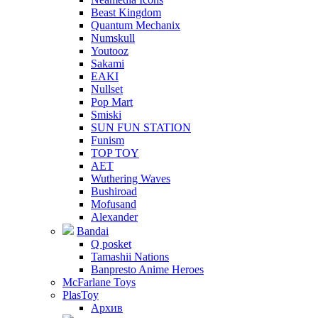
Beast Kingdom
Quantum Mechanix
Numskull
Youtooz
Sakami
EAKI
Nullset
Pop Mart
Smiski
SUN FUN STATION
Funism
TOP TOY
AET
Wuthering Waves
Bushiroad
Mofusand
Alexander
Bandai
Q posket
Tamashii Nations
Banpresto Anime Heroes
McFarlane Toys
PlasToy
Архив