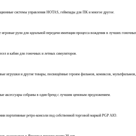
виационные системы управления HOTAS, геймпады для ПК и многое другое.
ve игровые рули для идеальной передачи имитации процесса вождения в лучших гоночны
ресел и кабин для гоночных и летных симуляторов.
е игрушки и другие товары, посвящённые героям фильмов, комиксов, мультфильмов, 
ьные аксессуары собраны в один бренд с лучшим ценовым предложением.
ении портативные ретро-консоли под собственной торговой маркой PGP AIO.