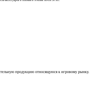
ль аксессуаров в Японии в течение почти 30 лет.
нительную продукцию относящуюся к игровому рынку.