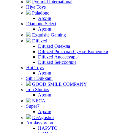
Pyramid International
Hiya Toys
Paladone
Архив
Diamond Select
Архив
Exquisite Gaming
Difuzed
Difuzed Одежда
Difuzed Рюкзаки Сумки Кошельки
Difuzed Аксессуары
Difuzed Бейсболки
Hot Toys
Архив
Sihir Dukkani
GOOD SMILE COMPANY
Iron Studios
Архив
NECA
Super7
Архив
DeAgostini
Artplays мерч
НАРУТО