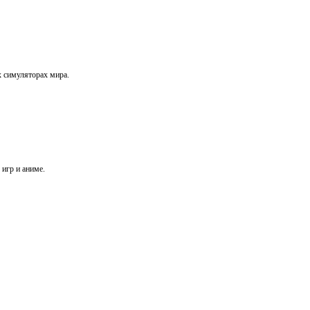
х симуляторах мира.
игр и аниме.