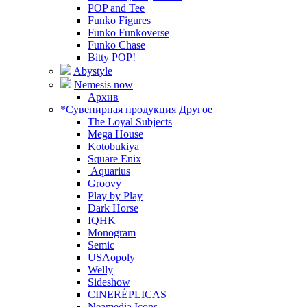
POP and Tee
Funko Figures
Funko Funkoverse
Funko Chase
Bitty POP!
Abystyle
Nemesis now
Архив
*Сувенирная продукция Другое
The Loyal Subjects
Mega House
Kotobukiya
Square Enix
Aquarius
Groovy
Play by Play
Dark Horse
IQHK
Monogram
Semic
USAopoly
Welly
Sideshow
CINERÉPLICAS
Neamedia Icons