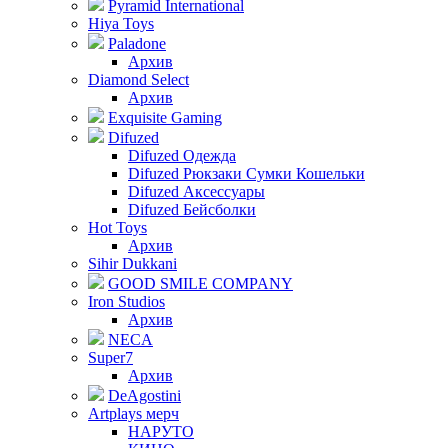
Pyramid International
Hiya Toys
Paladone
Архив
Diamond Select
Архив
Exquisite Gaming
Difuzed
Difuzed Одежда
Difuzed Рюкзаки Сумки Кошельки
Difuzed Аксессуары
Difuzed Бейсболки
Hot Toys
Архив
Sihir Dukkani
GOOD SMILE COMPANY
Iron Studios
Архив
NECA
Super7
Архив
DeAgostini
Artplays мерч
НАРУТО