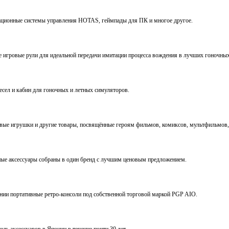
виационные системы управления HOTAS, геймпады для ПК и многое другое.
ve игровые рули для идеальной передачи имитации процесса вождения в лучших гоночны
ресел и кабин для гоночных и летных симуляторов.
е игрушки и другие товары, посвящённые героям фильмов, комиксов, мультфильмов, 
ьные аксессуары собраны в один бренд с лучшим ценовым предложением.
ении портативные ретро-консоли под собственной торговой маркой PGP AIO.