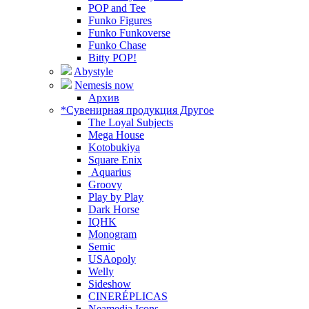
POP and Tee
Funko Figures
Funko Funkoverse
Funko Chase
Bitty POP!
Abystyle
Nemesis now
Архив
*Сувенирная продукция Другое
The Loyal Subjects
Mega House
Kotobukiya
Square Enix
Aquarius
Groovy
Play by Play
Dark Horse
IQHK
Monogram
Semic
USAopoly
Welly
Sideshow
CINERÉPLICAS
Neamedia Icons