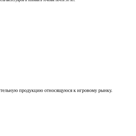
ль аксессуаров в Японии в течение почти 30 лет.
нительную продукцию относящуюся к игровому рынку.