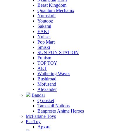
Beast Kingdom
Quantum Mechanix
Numskull
Youtooz
Sakami
EAKI
Nullset
Pop Mart
Smiski
SUN FUN STATION
Funism
TOP TOY
AET
Wuthering Waves
Bushiroad
Mofusand
Alexander
Bandai
Q posket
Tamashii Nations
Banpresto Anime Heroes
McFarlane Toys
PlasToy
Архив