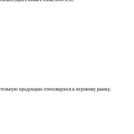
ль аксессуаров в Японии в течение почти 30 лет.
нительную продукцию относящуюся к игровому рынку.