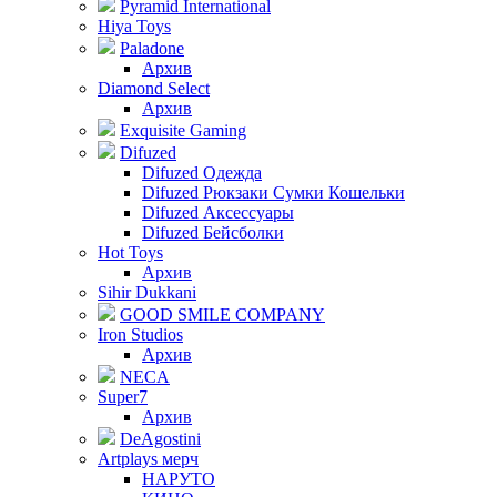
Pyramid International
Hiya Toys
Paladone
Архив
Diamond Select
Архив
Exquisite Gaming
Difuzed
Difuzed Одежда
Difuzed Рюкзаки Сумки Кошельки
Difuzed Аксессуары
Difuzed Бейсболки
Hot Toys
Архив
Sihir Dukkani
GOOD SMILE COMPANY
Iron Studios
Архив
NECA
Super7
Архив
DeAgostini
Artplays мерч
НАРУТО