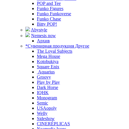
POP and Tee
Funko Figures
Funko Funkoverse
Funko Chase
Bitty POP!
Abystyle
Nemesis now
Архив
*Сувенирная продукция Другое
The Loyal Subjects
Mega House
Kotobukiya
Square Enix
Aquarius
Groovy
Play by Play
Dark Horse
IQHK
Monogram
Semic
USAopoly
Welly
Sideshow
CINERÉPLICAS
Neamedia Icons