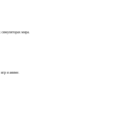
х симуляторах мира.
игр и аниме.