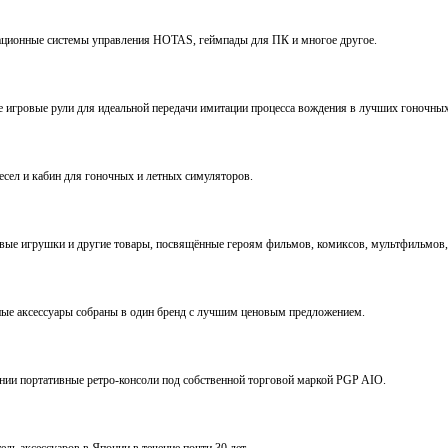
виационные системы управления HOTAS, геймпады для ПК и многое другое.
ve игровые рули для идеальной передачи имитации процесса вождения в лучших гоночны
ресел и кабин для гоночных и летных симуляторов.
е игрушки и другие товары, посвящённые героям фильмов, комиксов, мультфильмов, 
ьные аксессуары собраны в один бренд с лучшим ценовым предложением.
ении портативные ретро-консоли под собственной торговой маркой PGP AIO.