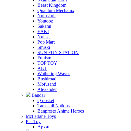
Beast Kingdom
Quantum Mechanix
Numskull
Youtooz
Sakami
EAKI
Nullset
Pop Mart
Smiski
SUN FUN STATION
Funism
TOP TOY
AET
Wuthering Waves
Bushiroad
Mofusand
Alexander
Bandai
Q posket
Tamashii Nations
Banpresto Anime Heroes
McFarlane Toys
PlasToy
Архив