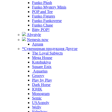
Funko Plush
Funko Mystery Minis
POP and Tee
Funko Figures
Funko Funkoverse
Funko Chase
Bitty POP!
Abystyle
Nemesis now
Архив
*Сувенирная продукция Другое
The Loyal Subjects
Mega House
Kotobukiya
Square Enix
Aquarius
Groovy
Play by Play
Dark Horse
IQHK
Monogram
Semic
USAopoly
Welly
Sideshow