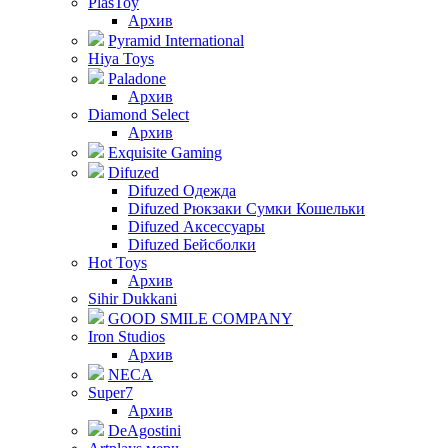
PlasToy
Архив
Pyramid International
Hiya Toys
Paladone
Архив
Diamond Select
Архив
Exquisite Gaming
Difuzed
Difuzed Одежда
Difuzed Рюкзаки Сумки Кошельки
Difuzed Аксессуары
Difuzed Бейсболки
Hot Toys
Архив
Sihir Dukkani
GOOD SMILE COMPANY
Iron Studios
Архив
NECA
Super7
Архив
DeAgostini