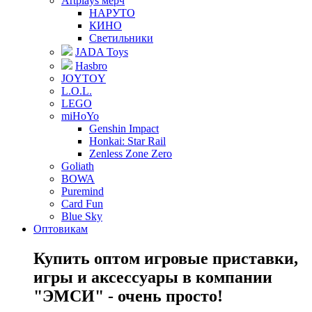
Artplays мерч
НАРУТО
КИНО
Светильники
JADA Toys
Hasbro
JOYTOY
L.O.L.
LEGO
miHoYo
Genshin Impact
Honkai: Star Rail
Zenless Zone Zero
Goliath
BOWA
Puremind
Card Fun
Blue Sky
Оптовикам
Купить оптом игровые приставки,
игры и аксессуары в компании
"ЭМСИ" - очень просто!