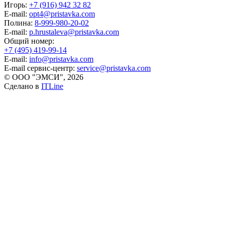
Игорь:
+7 (916) 942 32 82
E-mail:
opt4@pristavka.com
Полина:
8-999-980-20-02
E-mail:
p.hrustaleva@pristavka.com
Общий номер:
+7 (495) 419-99-14
E-mail:
info@pristavka.com
E-mail сервис-центр:
service@pristavka.com
© ООО "ЭМСИ", 2026
Сделано в
ITLine