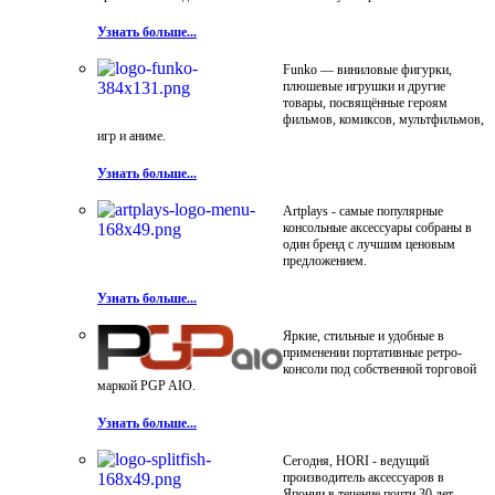
Узнать больше...
Funko — виниловые фигурки,
плюшевые игрушки и другие
товары, посвящённые героям
фильмов, комиксов, мультфильмов,
игр и аниме.
Узнать больше...
Artplays - самые популярные
консольные аксессуары собраны в
один бренд с лучшим ценовым
предложением.
Узнать больше...
Яркие, стильные и удобные в
применении портативные ретро-
консоли под собственной торговой
маркой PGP AIO.
Узнать больше...
Сегодня, HORI - ведущий
производитель аксессуаров в
Японии в течение почти 30 лет.