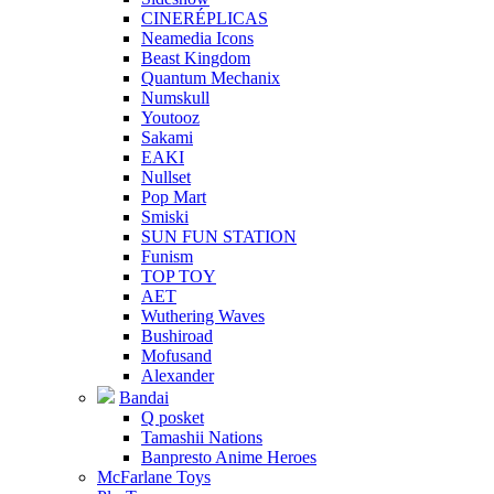
CINERÉPLICAS
Neamedia Icons
Beast Kingdom
Quantum Mechanix
Numskull
Youtooz
Sakami
EAKI
Nullset
Pop Mart
Smiski
SUN FUN STATION
Funism
TOP TOY
AET
Wuthering Waves
Bushiroad
Mofusand
Alexander
Bandai
Q posket
Tamashii Nations
Banpresto Anime Heroes
McFarlane Toys