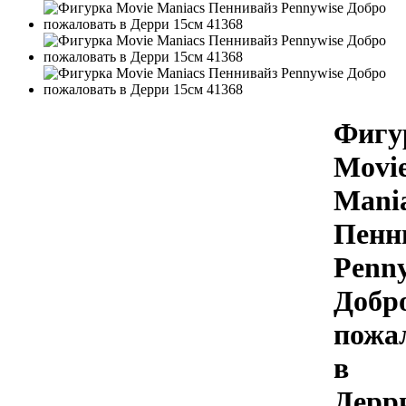
Фигу
Movi
Mani
Пенн
Penny
Добр
пожа
в
Дерр