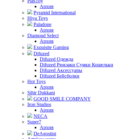
PlasToy
Архив
Pyramid International
Hiya Toys
Paladone
Архив
Diamond Select
Архив
Exquisite Gaming
Difuzed
Difuzed Одежда
Difuzed Рюкзаки Сумки Кошельки
Difuzed Аксессуары
Difuzed Бейсболки
Hot Toys
Архив
Sihir Dukkani
GOOD SMILE COMPANY
Iron Studios
Архив
NECA
Super7
Архив
DeAgostini