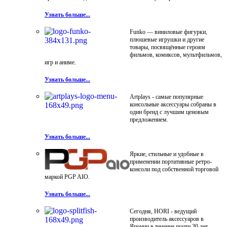
Узнать больше...
Funko — виниловые фигурки,
плюшевые игрушки и другие
товары, посвящённые героям
фильмов, комиксов, мультфильмов,
игр и аниме.
Узнать больше...
Artplays - самые популярные
консольные аксессуары собраны в
один бренд с лучшим ценовым
предложением.
Узнать больше...
Яркие, стильные и удобные в
применении портативные ретро-
консоли под собственной торговой
маркой PGP AIO.
Узнать больше...
Сегодня, HORI - ведущий
производитель аксессуаров в
Японии в течение почти 30 лет.