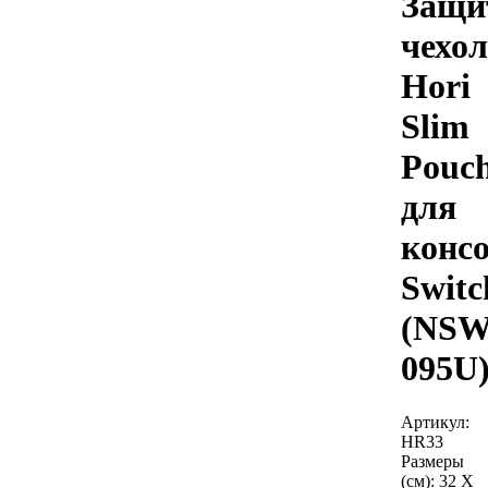
Защи
чехол
Hori
Slim
Pouc
для
конс
Switc
(NSW
095U
Артикул:
HR33
Размеры
(см):
32 X