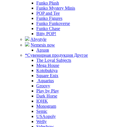
Funko Plush
Funko Mystery Minis
POP and Tee
Funko Figures
Funko Funkoverse
Funko Chase
Bitty POP!
Abystyle
Nemesis now
Архив
*Сувенирная продукция Другое
The Loyal Subjects
Mega House
Kotobukiya
Square Enix
Aquarius
Groovy
Play by Play
Dark Horse
IQHK
Monogram
Semic
USAopoly
Welly
Sideshow