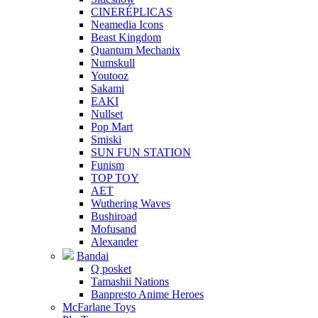
CINERÉPLICAS
Neamedia Icons
Beast Kingdom
Quantum Mechanix
Numskull
Youtooz
Sakami
EAKI
Nullset
Pop Mart
Smiski
SUN FUN STATION
Funism
TOP TOY
AET
Wuthering Waves
Bushiroad
Mofusand
Alexander
Bandai
Q posket
Tamashii Nations
Banpresto Anime Heroes
McFarlane Toys