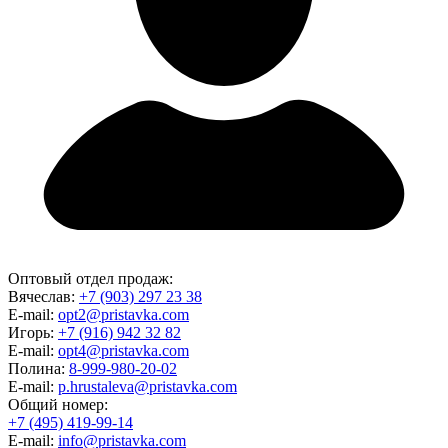
Оптовый отдел продаж:
Вячеслав:
+7 (903) 297 23 38
E-mail:
opt2@pristavka.com
Игорь:
+7 (916) 942 32 82
E-mail:
opt4@pristavka.com
Полина:
8-999-980-20-02
E-mail:
p.hrustaleva@pristavka.com
Общий номер:
+7 (495) 419-99-14
E-mail:
info@pristavka.com