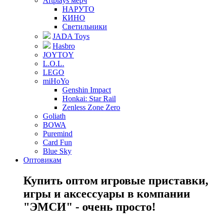
Artplays мерч
НАРУТО
КИНО
Светильники
JADA Toys
Hasbro
JOYTOY
L.O.L.
LEGO
miHoYo
Genshin Impact
Honkai: Star Rail
Zenless Zone Zero
Goliath
BOWA
Puremind
Card Fun
Blue Sky
Оптовикам
Купить оптом игровые приставки,
игры и аксессуары в компании
"ЭМСИ" - очень просто!