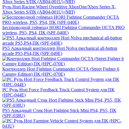
Руль Hori Racing Wheel Overdrive XboxOne/Xbox Series X,
Xbox Series S/ПК (AB04-001U) (МП)
Беспроводной геймпад HORI Fighting Commander OCTA PRO
wireless, PS5, PS4, ПК (SPF-040E)
PS5 Аркадный контроллер Hori Nolva mechanical all-button
arcade PS5,PS4,ПК (SPF-049E)
Контроллер Hori Fighting Commander OCTA (Street Fighter 6
Cammy Edition) ПК (HPC-070E)
PС Руль Hori Force Feedback Truck Control System для ПК
(HPC-044E)
PS5 Аркадный Стик Hori Fighting Stick Mini PS4, PS5, ПК
(SPF-038U)