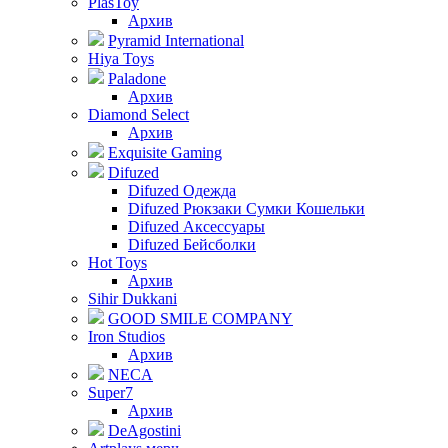
PlasToy
Архив
Pyramid International
Hiya Toys
Paladone
Архив
Diamond Select
Архив
Exquisite Gaming
Difuzed
Difuzed Одежда
Difuzed Рюкзаки Сумки Кошельки
Difuzed Аксессуары
Difuzed Бейсболки
Hot Toys
Архив
Sihir Dukkani
GOOD SMILE COMPANY
Iron Studios
Архив
NECA
Super7
Архив
DeAgostini