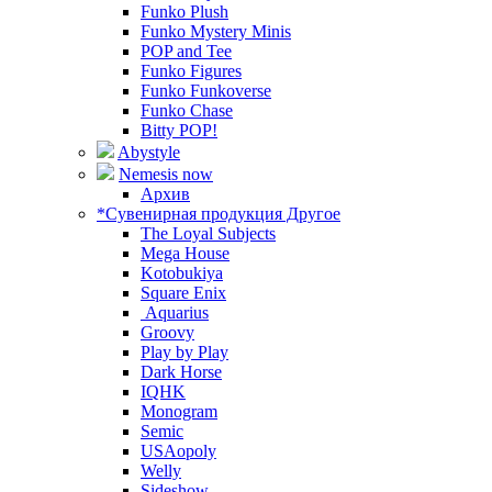
Funko Plush
Funko Mystery Minis
POP and Tee
Funko Figures
Funko Funkoverse
Funko Chase
Bitty POP!
Abystyle
Nemesis now
Архив
*Сувенирная продукция Другое
The Loyal Subjects
Mega House
Kotobukiya
Square Enix
Aquarius
Groovy
Play by Play
Dark Horse
IQHK
Monogram
Semic
USAopoly
Welly
Sideshow