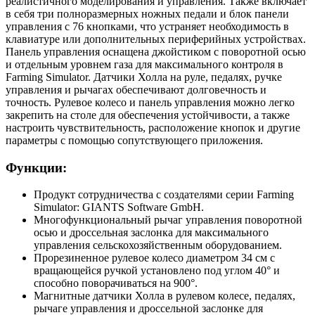
реалистичного моделирования и управления. Также включает
в себя три полноразмерных ножных педали и блок панели
управления с 76 кнопками, что устраняет необходимость в
клавиатуре или дополнительных периферийных устройствах.
Панель управления оснащена джойстиком с поворотной осью
и отдельным уровнем газа для максимального контроля в
Farming Simulator. Датчики Холла на руле, педалях, ручке
управления и рычагах обеспечивают долговечность и
точность. Рулевое колесо и панель управления можно легко
закрепить на столе для обеспечения устойчивости, а также
настроить чувствительность, расположение кнопок и другие
параметры с помощью сопутствующего приложения.
Функции:
Продукт сотрудничества с создателями серии Farming
Simulator: GIANTS Software GmbH.
Многофункциональный рычаг управления поворотной
осью и дроссельная заслонка для максимального
управления сельскохозяйственным оборудованием.
Прорезиненное рулевое колесо диаметром 34 см с
вращающейся ручкой установлено под углом 40° и
способно поворачиваться на 900°.
Магнитные датчики Холла в рулевом колесе, педалях,
рычаге управления и дроссельной заслонке для