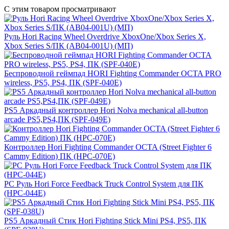
С этим товаром просматривают
Руль Hori Racing Wheel Overdrive XboxOne/Xbox Series X,
Xbox Series S/ПК (AB04-001U) (МП)
Беспроводной геймпад HORI Fighting Commander OCTA PRO
wireless, PS5, PS4, ПК (SPF-040E)
PS5 Аркадный контроллер Hori Nolva mechanical all-button
arcade PS5,PS4,ПК (SPF-049E)
Контроллер Hori Fighting Commander OCTA (Street Fighter 6
Cammy Edition) ПК (HPC-070E)
PС Руль Hori Force Feedback Truck Control System для ПК
(HPC-044E)
PS5 Аркадный Стик Hori Fighting Stick Mini PS4, PS5, ПК