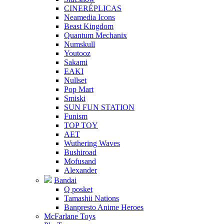
CINERÉPLICAS
Neamedia Icons
Beast Kingdom
Quantum Mechanix
Numskull
Youtooz
Sakami
EAKI
Nullset
Pop Mart
Smiski
SUN FUN STATION
Funism
TOP TOY
AET
Wuthering Waves
Bushiroad
Mofusand
Alexander
Bandai
Q posket
Tamashii Nations
Banpresto Anime Heroes
McFarlane Toys