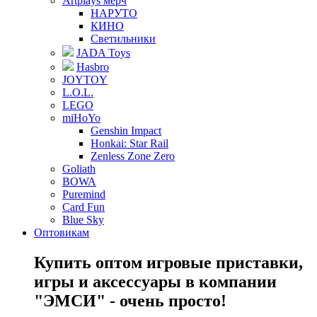
Artplays мерч
НАРУТО
КИНО
Светильники
JADA Toys
Hasbro
JOYTOY
L.O.L.
LEGO
miHoYo
Genshin Impact
Honkai: Star Rail
Zenless Zone Zero
Goliath
BOWA
Puremind
Card Fun
Blue Sky
Оптовикам
Купить оптом игровые приставки,
игры и аксессуары в компании
"ЭМСИ" - очень просто!