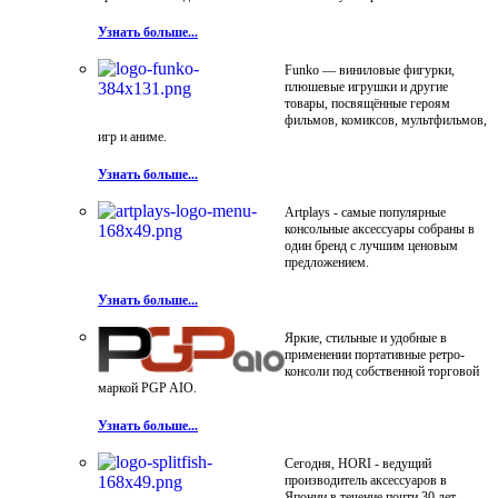
Узнать больше...
Funko — виниловые фигурки,
плюшевые игрушки и другие
товары, посвящённые героям
фильмов, комиксов, мультфильмов,
игр и аниме.
Узнать больше...
Artplays - самые популярные
консольные аксессуары собраны в
один бренд с лучшим ценовым
предложением.
Узнать больше...
Яркие, стильные и удобные в
применении портативные ретро-
консоли под собственной торговой
маркой PGP AIO.
Узнать больше...
Сегодня, HORI - ведущий
производитель аксессуаров в
Японии в течение почти 30 лет.