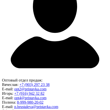
Оптовый отдел продаж:
Вячеслав:
+7 (903) 297 23 38
E-mail:
opt2@pristavka.com
Игорь:
+7 (916) 942 32 82
E-mail:
opt4@pristavka.com
Полина:
8-999-980-20-02
E-mail:
p.hrustaleva@pristavka.com