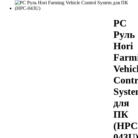
PС
Руль
Hori
Farm
Vehic
Contr
Syst
для
ПК
(HPC
043U