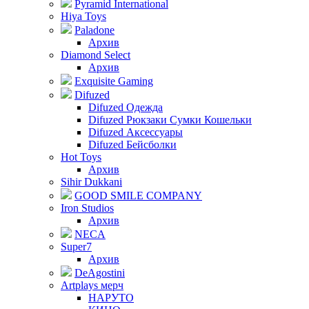
Pyramid International
Hiya Toys
Paladone
Архив
Diamond Select
Архив
Exquisite Gaming
Difuzed
Difuzed Одежда
Difuzed Рюкзаки Сумки Кошельки
Difuzed Аксессуары
Difuzed Бейсболки
Hot Toys
Архив
Sihir Dukkani
GOOD SMILE COMPANY
Iron Studios
Архив
NECA
Super7
Архив
DeAgostini
Artplays мерч
НАРУТО