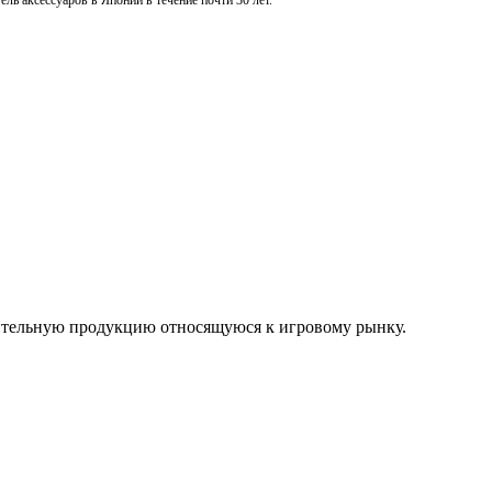
ль аксессуаров в Японии в течение почти 30 лет.
нительную продукцию относящуюся к игровому рынку.