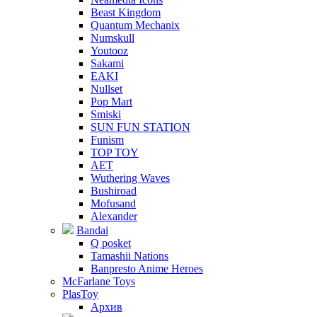
Beast Kingdom
Quantum Mechanix
Numskull
Youtooz
Sakami
EAKI
Nullset
Pop Mart
Smiski
SUN FUN STATION
Funism
TOP TOY
AET
Wuthering Waves
Bushiroad
Mofusand
Alexander
Bandai
Q posket
Tamashii Nations
Banpresto Anime Heroes
McFarlane Toys
PlasToy
Архив