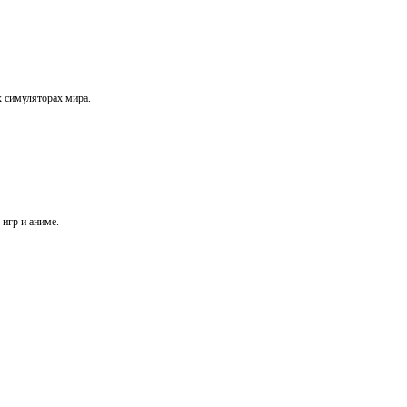
х симуляторах мира.
игр и аниме.