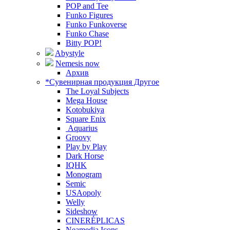
POP and Tee
Funko Figures
Funko Funkoverse
Funko Chase
Bitty POP!
Abystyle
Nemesis now
Архив
*Сувенирная продукция Другое
The Loyal Subjects
Mega House
Kotobukiya
Square Enix
Aquarius
Groovy
Play by Play
Dark Horse
IQHK
Monogram
Semic
USAopoly
Welly
Sideshow
CINERÉPLICAS
Neamedia Icons