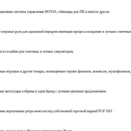
виационные системы управления HOTAS, геймпады для ПК и многое другое.
ve игровые рули для идеальной передачи имитации процесса вождения в лучших гоночны
ресел и кабин для гоночных и летных симуляторов.
е игрушки и другие товары, посвящённые героям фильмов, комиксов, мультфильмов, 
ьные аксессуары собраны в один бренд с лучшим ценовым предложением.
ении портативные ретро-консоли под собственной торговой маркой PGP AIO.