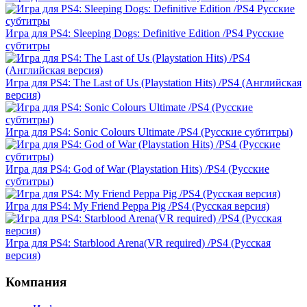
Игра для PS4: Sleeping Dogs: Definitive Edition /PS4 Русские
субтитры
Игра для PS4: The Last of Us (Playstation Hits) /PS4 (Английская
версия)
Игра для PS4: Sonic Colours Ultimate /PS4 (Русские субтитры)
Игра для PS4: God of War (Playstation Hits) /PS4 (Русские
субтитры)
Игра для PS4: My Friend Peppa Pig /PS4 (Русская версия)
Игра для PS4: Starblood Arena(VR required) /PS4 (Русская
версия)
Компания