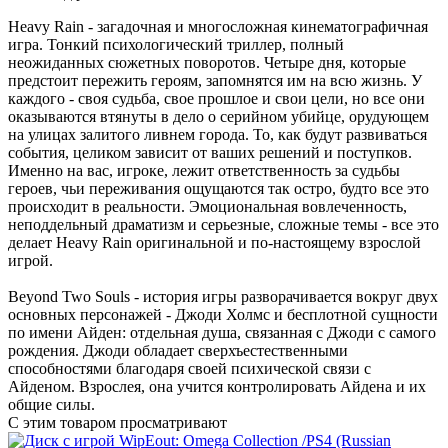
Heavy Rain - загадочная и многосложная кинематографичная
игра. Тонкий психологический триллер, полный
неожиданных сюжетных поворотов. Четыре дня, которые
предстоит пережить героям, запомнятся им на всю жизнь. У
каждого - своя судьба, свое прошлое и свои цели, но все они
оказываются втянуты в дело о серийном убийце, орудующем
на улицах залитого ливнем города. То, как будут развиваться
события, целиком зависит от ваших решений и поступков.
Именно на вас, игроке, лежит ответственность за судьбы
героев, чьи переживания ощущаются так остро, будто все это
происходит в реальности. Эмоциональная вовлеченность,
неподдельный драматизм и серьезные, сложные темы - все это
делает Heavy Rain оригинальной и по-настоящему взрослой
игрой.
Beyond Two Souls - история игры разворачивается вокруг двух
основных персонажей - Джоди Холмс и бесплотной сущности
по имени Айден: отдельная душа, связанная с Джоди с самого
рождения. Джоди обладает сверхъестественными
способностями благодаря своей психической связи с
Айденом. Взрослея, она учится контролировать Айдена и их
общие силы.
С этим товаром просматривают