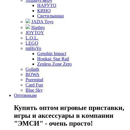
Artplays мерч
НАРУТО
КИНО
Светильники
JADA Toys
Hasbro
JOYTOY
L.O.L.
LEGO
miHoYo
Genshin Impact
Honkai: Star Rail
Zenless Zone Zero
Goliath
BOWA
Puremind
Card Fun
Blue Sky
Оптовикам
Купить оптом игровые приставки,
игры и аксессуары в компании
"ЭМСИ" - очень просто!