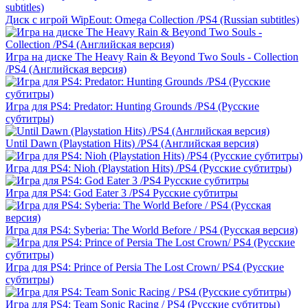
Диск с игрой WipEout: Omega Collection /PS4 (Russian subtitles)
Игра на диске The Heavy Rain & Beyond Two Souls - Collection
/PS4 (Английская версия)
Игра для PS4: Predator: Hunting Grounds /PS4 (Русские
субтитры)
Until Dawn (Playstation Hits) /PS4 (Английская версия)
Игра для PS4: Nioh (Playstation Hits) /PS4 (Русские субтитры)
Игра для PS4: God Eater 3 /PS4 Русские субтитры
Игра для PS4: Syberia: The World Before / PS4 (Русская версия)
Игра для PS4: Prince of Persia The Lost Crown/ PS4 (Русские
субтитры)
Игра для PS4: Team Sonic Racing / PS4 (Русские субтитры)