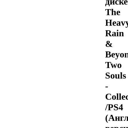
диске
The
Heav
Rain
&
Beyo
Two
Souls
-
Colle
/PS4
(Анг