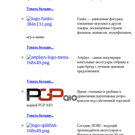
Узнать больше...
Funko — виниловые фигурки,
плюшевые игрушки и другие
товары, посвящённые героям
фильмов, комиксов, мультфильмов,
игр и аниме.
Узнать больше...
Artplays - самые популярные
консольные аксессуары собраны в
один бренд с лучшим ценовым
предложением.
Узнать больше...
Яркие, стильные и удобные в
применении портативные ретро-
консоли под собственной торговой
маркой PGP AIO.
Узнать больше...
Сегодня, HORI - ведущий
производитель аксессуаров в
Японии в течение почти 30 лет.