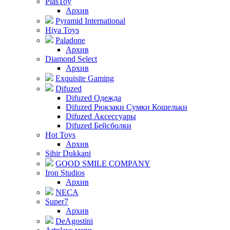
PlasToy
Архив
Pyramid International
Hiya Toys
Paladone
Архив
Diamond Select
Архив
Exquisite Gaming
Difuzed
Difuzed Одежда
Difuzed Рюкзаки Сумки Кошельки
Difuzed Аксессуары
Difuzed Бейсболки
Hot Toys
Архив
Sihir Dukkani
GOOD SMILE COMPANY
Iron Studios
Архив
NECA
Super7
Архив
DeAgostini