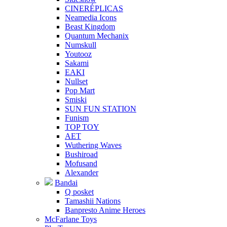
CINERÉPLICAS
Neamedia Icons
Beast Kingdom
Quantum Mechanix
Numskull
Youtooz
Sakami
EAKI
Nullset
Pop Mart
Smiski
SUN FUN STATION
Funism
TOP TOY
AET
Wuthering Waves
Bushiroad
Mofusand
Alexander
Bandai
Q posket
Tamashii Nations
Banpresto Anime Heroes
McFarlane Toys