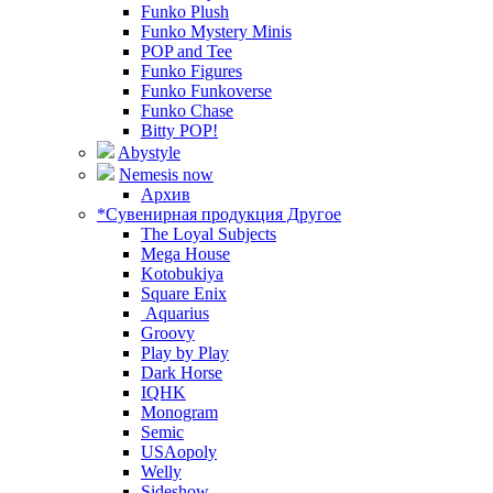
Funko Plush
Funko Mystery Minis
POP and Tee
Funko Figures
Funko Funkoverse
Funko Chase
Bitty POP!
Abystyle
Nemesis now
Архив
*Сувенирная продукция Другое
The Loyal Subjects
Mega House
Kotobukiya
Square Enix
Aquarius
Groovy
Play by Play
Dark Horse
IQHK
Monogram
Semic
USAopoly
Welly
Sideshow