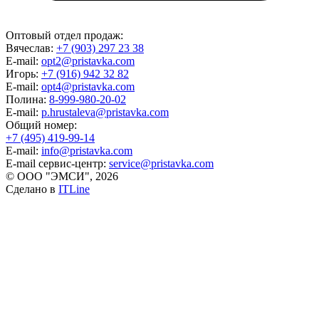
Оптовый отдел продаж:
Вячеслав:
+7 (903) 297 23 38
E-mail:
opt2@pristavka.com
Игорь:
+7 (916) 942 32 82
E-mail:
opt4@pristavka.com
Полина:
8-999-980-20-02
E-mail:
p.hrustaleva@pristavka.com
Общий номер:
+7 (495) 419-99-14
E-mail:
info@pristavka.com
E-mail сервис-центр:
service@pristavka.com
© ООО "ЭМСИ", 2026
Сделано в
ITLine