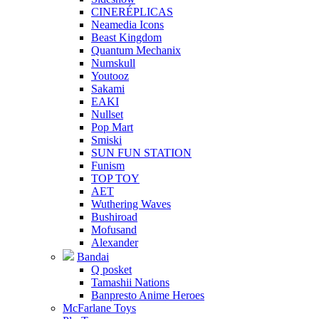
CINERÉPLICAS
Neamedia Icons
Beast Kingdom
Quantum Mechanix
Numskull
Youtooz
Sakami
EAKI
Nullset
Pop Mart
Smiski
SUN FUN STATION
Funism
TOP TOY
AET
Wuthering Waves
Bushiroad
Mofusand
Alexander
Bandai
Q posket
Tamashii Nations
Banpresto Anime Heroes
McFarlane Toys