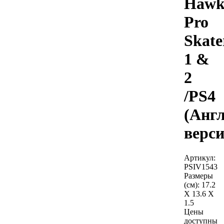
Hawk
Pro
Skate
1 &
2
/PS4
(Анг
верси
Артикул:
PSIV1543
Размеры
(см):
17.2
X 13.6 X
1.5
Цены
доступны