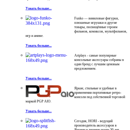
Узнать больше...
Funko — виниловые фигурки,
плюшевые игрушки и другие
товары, посвящённые героям
фильмов, комиксов, мультфильмов,
игр и аниме.
Узнать больше...
Artplays - самые популярные
консольные аксессуары собраны в
один бренд с лучшим ценовым
предложением.
Узнать больше...
Яркие, стильные и удобные в
применении портативные ретро-
консоли под собственной торговой
маркой PGP AIO.
Узнать больше...
Сегодня, HORI - ведущий
производитель аксессуаров в
Японии в течение почти 30 лет.