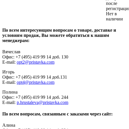
после
регистраци
Нет в
наличии
По всем интересующим вопросам о товаре, доставке и
условиям продаж, Вы можете обратиться к нашим
менеджерам:
Вячеслав
Офис: +7 (495) 419 99 14 доб. 130
E-mail:
opt2@pristavka.com
Игорь
Офис: +7 (495) 419 99 14 доб.131
E-mail:
opt4@pristavka.com
Полина
Офис: +7 (495) 419 99 14 доб. 244
E-mail:
p.hrustaleva@pristavka.com
По всем вопросам, связанным с заказами через сайт:
Алина