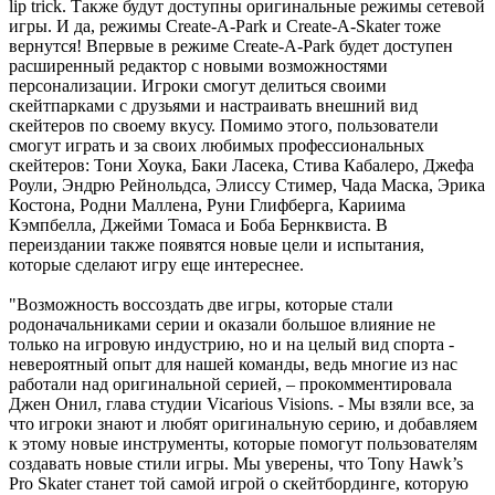
lip trick. Также будут доступны оригинальные режимы сетевой
игры. И да, режимы Create-A-Park и Create-A-Skater тоже
вернутся! Впервые в режиме Create-A-Park будет доступен
расширенный редактор с новыми возможностями
персонализации. Игроки смогут делиться своими
скейтпарками с друзьями и настраивать внешний вид
скейтеров по своему вкусу. Помимо этого, пользователи
смогут играть и за своих любимых профессиональных
скейтеров: Тони Хоука, Баки Ласека, Стива Кабалеро, Джефа
Роули, Эндрю Рейнольдса, Элиссу Стимер, Чада Маска, Эрика
Костона, Родни Маллена, Руни Глифберга, Кариима
Кэмпбелла, Джейми Томаса и Боба Бернквиста. В
переиздании также появятся новые цели и испытания,
которые сделают игру еще интереснее.
"Возможность воссоздать две игры, которые стали
родоначальниками серии и оказали большое влияние не
только на игровую индустрию, но и на целый вид спорта -
невероятный опыт для нашей команды, ведь многие из нас
работали над оригинальной серией, – прокомментировала
Джен Онил, глава студии Vicarious Visions. - Мы взяли все, за
что игроки знают и любят оригинальную серию, и добавляем
к этому новые инструменты, которые помогут пользователям
создавать новые стили игры. Мы уверены, что Tony Hawk’s
Pro Skater станет той самой игрой о скейтбординге, которую