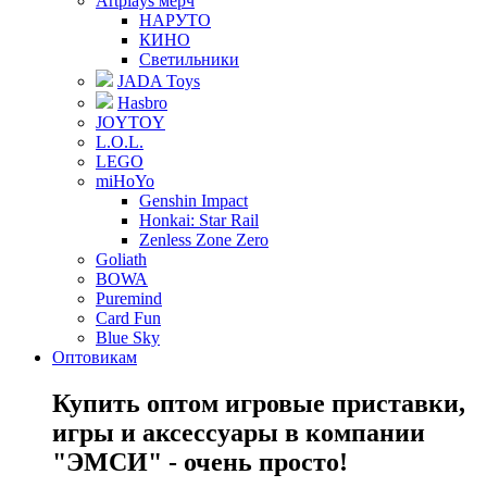
Artplays мерч
НАРУТО
КИНО
Светильники
JADA Toys
Hasbro
JOYTOY
L.O.L.
LEGO
miHoYo
Genshin Impact
Honkai: Star Rail
Zenless Zone Zero
Goliath
BOWA
Puremind
Card Fun
Blue Sky
Оптовикам
Купить оптом игровые приставки,
игры и аксессуары в компании
"ЭМСИ" - очень просто!