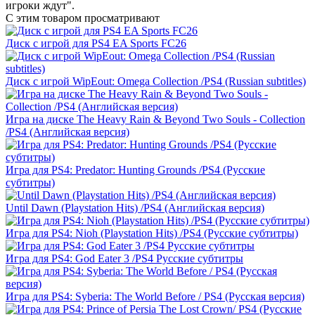
игроки ждут".
С этим товаром просматривают
Диск с игрой для PS4 EA Sports FC26
Диск с игрой WipEout: Omega Collection /PS4 (Russian subtitles)
Игра на диске The Heavy Rain & Beyond Two Souls - Collection
/PS4 (Английская версия)
Игра для PS4: Predator: Hunting Grounds /PS4 (Русские
субтитры)
Until Dawn (Playstation Hits) /PS4 (Английская версия)
Игра для PS4: Nioh (Playstation Hits) /PS4 (Русские субтитры)
Игра для PS4: God Eater 3 /PS4 Русские субтитры
Игра для PS4: Syberia: The World Before / PS4 (Русская версия)