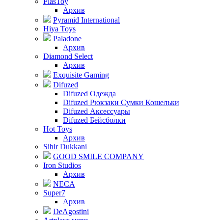
PlasToy
Архив
Pyramid International
Hiya Toys
Paladone
Архив
Diamond Select
Архив
Exquisite Gaming
Difuzed
Difuzed Одежда
Difuzed Рюкзаки Сумки Кошельки
Difuzed Аксессуары
Difuzed Бейсболки
Hot Toys
Архив
Sihir Dukkani
GOOD SMILE COMPANY
Iron Studios
Архив
NECA
Super7
Архив
DeAgostini