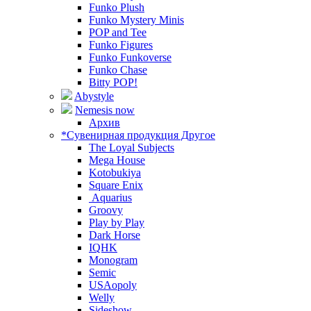
Funko Plush
Funko Mystery Minis
POP and Tee
Funko Figures
Funko Funkoverse
Funko Chase
Bitty POP!
Abystyle
Nemesis now
Архив
*Сувенирная продукция Другое
The Loyal Subjects
Mega House
Kotobukiya
Square Enix
Aquarius
Groovy
Play by Play
Dark Horse
IQHK
Monogram
Semic
USAopoly
Welly
Sideshow