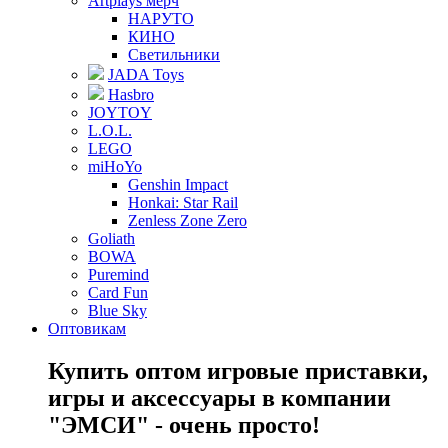
Artplays мерч
НАРУТО
КИНО
Светильники
JADA Toys
Hasbro
JOYTOY
L.O.L.
LEGO
miHoYo
Genshin Impact
Honkai: Star Rail
Zenless Zone Zero
Goliath
BOWA
Puremind
Card Fun
Blue Sky
Оптовикам
Купить оптом игровые приставки,
игры и аксессуары в компании
"ЭМСИ" - очень просто!