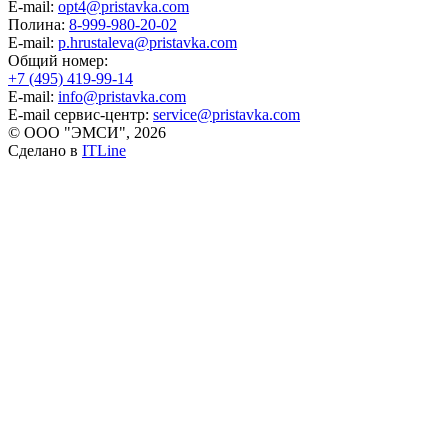
E-mail:
opt4@pristavka.com
Полина:
8-999-980-20-02
E-mail:
p.hrustaleva@pristavka.com
Общий номер:
+7 (495) 419-99-14
E-mail:
info@pristavka.com
E-mail сервис-центр:
service@pristavka.com
© ООО "ЭМСИ", 2026
Сделано в
ITLine