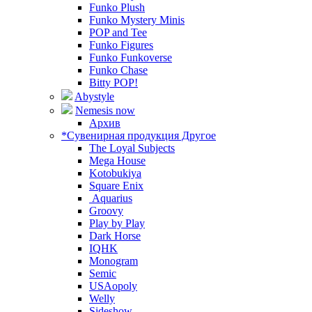
Funko Plush
Funko Mystery Minis
POP and Tee
Funko Figures
Funko Funkoverse
Funko Chase
Bitty POP!
Abystyle
Nemesis now
Архив
*Сувенирная продукция Другое
The Loyal Subjects
Mega House
Kotobukiya
Square Enix
Aquarius
Groovy
Play by Play
Dark Horse
IQHK
Monogram
Semic
USAopoly
Welly
Sideshow