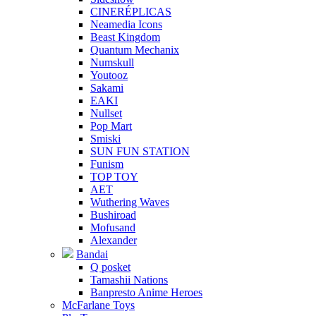
CINERÉPLICAS
Neamedia Icons
Beast Kingdom
Quantum Mechanix
Numskull
Youtooz
Sakami
EAKI
Nullset
Pop Mart
Smiski
SUN FUN STATION
Funism
TOP TOY
AET
Wuthering Waves
Bushiroad
Mofusand
Alexander
Bandai
Q posket
Tamashii Nations
Banpresto Anime Heroes
McFarlane Toys