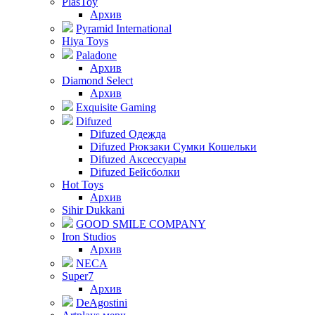
PlasToy
Архив
Pyramid International
Hiya Toys
Paladone
Архив
Diamond Select
Архив
Exquisite Gaming
Difuzed
Difuzed Одежда
Difuzed Рюкзаки Сумки Кошельки
Difuzed Аксессуары
Difuzed Бейсболки
Hot Toys
Архив
Sihir Dukkani
GOOD SMILE COMPANY
Iron Studios
Архив
NECA
Super7
Архив
DeAgostini