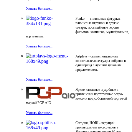
Узнать больше...
Funko — виниловые фигурки,
плюшевые игрушки и другие
товары, посвящённые героям
фильмов, комиксов, мультфильмов,
игр и аниме.
Узнать больше...
Artplays - самые популярные
консольные аксессуары собраны в
один бренд с лучшим ценовым
предложением.
Узнать больше...
Яркие, стильные и удобные в
применении портативные ретро-
консоли под собственной торговой
маркой PGP AIO.
Узнать больше...
Сегодня, HORI - ведущий
производитель аксессуаров в
Японии в течение почти 30 лет.