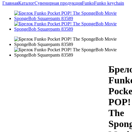
Главная
Каталог
Сувенирная продукция
Funko
Funko keychain
Брел
Funk
Pocke
POP!
The
Spon