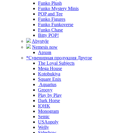
Funko Plush
Funko Mystery Minis
POP and Tee
Funko Figures
Funko Funkoverse
Funko Chase
Bitty POP!
Abystyle
Nemesis now
Архив
*Сувенирная продукция Другое
The Loyal Subjects
Mega House
Kotobukiya
Square Enix
Aquarius
Groovy
Play by Play
Dark Horse
IQHK
Monogram
Semic
USAopoly
Welly
Sideshow