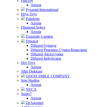
PlasToy
Архив
Pyramid International
Hiya Toys
Paladone
Архив
Diamond Select
Архив
Exquisite Gaming
Difuzed
Difuzed Одежда
Difuzed Рюкзаки Сумки Кошельки
Difuzed Аксессуары
Difuzed Бейсболки
Hot Toys
Архив
Sihir Dukkani
GOOD SMILE COMPANY
Iron Studios
Архив
NECA
Super7
Архив
DeAgostini