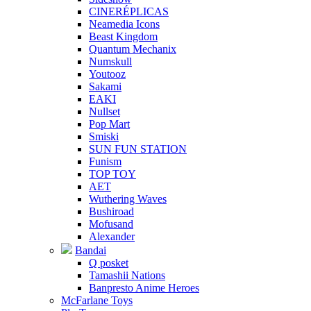
CINERÉPLICAS
Neamedia Icons
Beast Kingdom
Quantum Mechanix
Numskull
Youtooz
Sakami
EAKI
Nullset
Pop Mart
Smiski
SUN FUN STATION
Funism
TOP TOY
AET
Wuthering Waves
Bushiroad
Mofusand
Alexander
Bandai
Q posket
Tamashii Nations
Banpresto Anime Heroes
McFarlane Toys