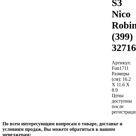
S3
Nico
Robi
(399)
32716
Артикул:
Fun1711
Размеры
(см):
16.2
X 11.6 X
8.9
Цены
доступны
после
регистраци
По всем интересующим вопросам о товаре, доставке и
условиям продаж, Вы можете обратиться к нашим
менеджерам: