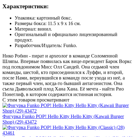
Характеристики:
Упаковка: картонный бокс.
Размеры бокса: 11.5 х 9 х 16 см.
Материал: винил.
Оригинальный и официально лицензированный
продукт.
Разработчик/Издатель: Funko.
Нико Робин - пират и археолог в команде Соломенной
Шляпы. Впервые появилась как вице-президент Барок Воркс
под псевдонимом Мисс Олл Сандей. Она седьмой член
команды, шестой, кто присоединился к Луффи, и второй,
после Нами, вернувшийся в команду после ухода из неё, а
также первый член, когда-то бывший антагонистом. Она
съела Дьявольский плод Хана Хана. Её мечта - найти Рио
Понеглиф, в котором содержится истинная история.
С этим товаром просматривают
Фигурка Funko POP! Hello Kitty Hello Kitty (Kawaii Burger
Shop) (29) 43472