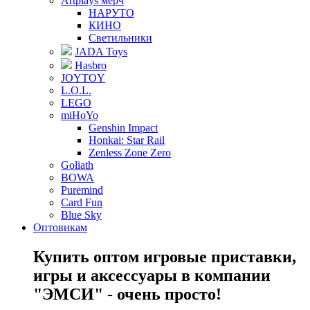
Artplays мерч
НАРУТО
КИНО
Светильники
JADA Toys
Hasbro
JOYTOY
L.O.L.
LEGO
miHoYo
Genshin Impact
Honkai: Star Rail
Zenless Zone Zero
Goliath
BOWA
Puremind
Card Fun
Blue Sky
Оптовикам
Купить оптом игровые приставки,
игры и аксессуары в компании
"ЭМСИ" - очень просто!