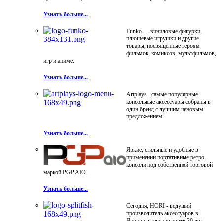
Узнать больше...
Funko — виниловые фигурки,
плюшевые игрушки и другие
товары, посвящённые героям
фильмов, комиксов, мультфильмов,
игр и аниме.
Узнать больше...
Artplays - самые популярные
консольные аксессуары собраны в
один бренд с лучшим ценовым
предложением.
Узнать больше...
Яркие, стильные и удобные в
применении портативные ретро-
консоли под собственной торговой
маркой PGP AIO.
Узнать больше...
Сегодня, HORI - ведущий
производитель аксессуаров в
Японии в течение почти 30 лет.