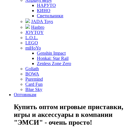
Artplays мерч
НАРУТО
КИНО
Светильники
JADA Toys
Hasbro
JOYTOY
L.O.L.
LEGO
miHoYo
Genshin Impact
Honkai: Star Rail
Zenless Zone Zero
Goliath
BOWA
Puremind
Card Fun
Blue Sky
Оптовикам
Купить оптом игровые приставки,
игры и аксессуары в компании
"ЭМСИ" - очень просто!