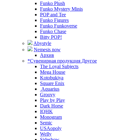
Funko Plush
Funko Mystery Minis
POP and Tee
Funko Figures
Funko Funkoverse
Funko Chase
Bitty POP!
Abystyle
Nemesis now
Архив
*Сувенирная продукция Другое
The Loyal Subjects
Mega House
Kotobukiya
Square Enix
Aquarius
Groovy
Play by Play
Dark Horse
IQHK
Monogram
Semic
USAopoly
Welly
Sideshow