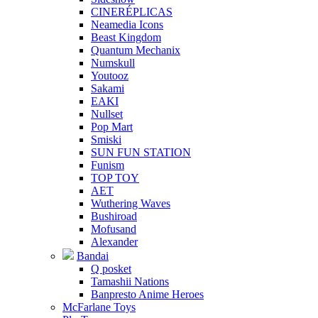
CINERÉPLICAS
Neamedia Icons
Beast Kingdom
Quantum Mechanix
Numskull
Youtooz
Sakami
EAKI
Nullset
Pop Mart
Smiski
SUN FUN STATION
Funism
TOP TOY
AET
Wuthering Waves
Bushiroad
Mofusand
Alexander
Bandai
Q posket
Tamashii Nations
Banpresto Anime Heroes
McFarlane Toys