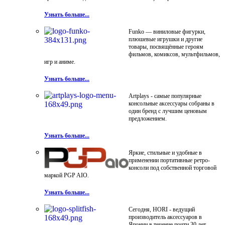
Узнать больше...
Funko — виниловые фигурки,
плюшевые игрушки и другие
товары, посвящённые героям
фильмов, комиксов, мультфильмов,
игр и аниме.
Узнать больше...
Artplays - самые популярные
консольные аксессуары собраны в
один бренд с лучшим ценовым
предложением.
Узнать больше...
Яркие, стильные и удобные в
применении портативные ретро-
консоли под собственной торговой
маркой PGP AIO.
Узнать больше...
Сегодня, HORI - ведущий
производитель аксессуаров в
Японии в течение почти 30 лет.