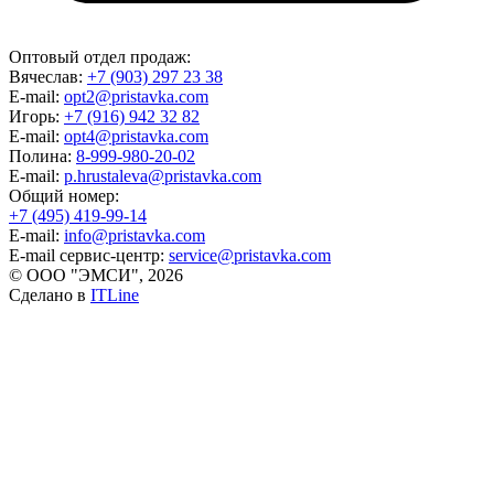
Оптовый отдел продаж:
Вячеслав:
+7 (903) 297 23 38
E-mail:
opt2@pristavka.com
Игорь:
+7 (916) 942 32 82
E-mail:
opt4@pristavka.com
Полина:
8-999-980-20-02
E-mail:
p.hrustaleva@pristavka.com
Общий номер:
+7 (495) 419-99-14
E-mail:
info@pristavka.com
E-mail сервис-центр:
service@pristavka.com
© ООО "ЭМСИ", 2026
Сделано в
ITLine