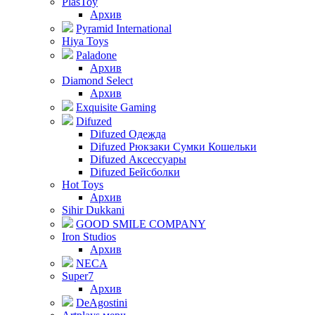
PlasToy
Архив
Pyramid International
Hiya Toys
Paladone
Архив
Diamond Select
Архив
Exquisite Gaming
Difuzed
Difuzed Одежда
Difuzed Рюкзаки Сумки Кошельки
Difuzed Аксессуары
Difuzed Бейсболки
Hot Toys
Архив
Sihir Dukkani
GOOD SMILE COMPANY
Iron Studios
Архив
NECA
Super7
Архив
DeAgostini