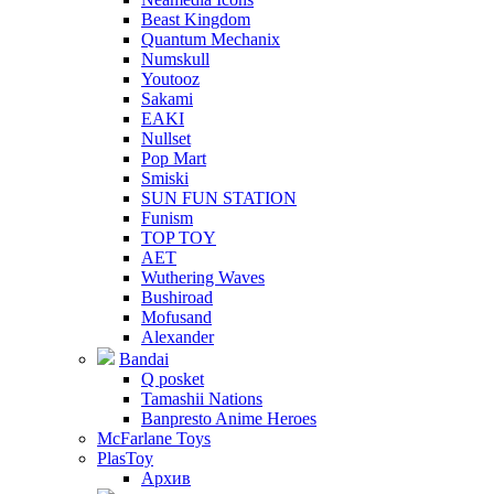
Beast Kingdom
Quantum Mechanix
Numskull
Youtooz
Sakami
EAKI
Nullset
Pop Mart
Smiski
SUN FUN STATION
Funism
TOP TOY
AET
Wuthering Waves
Bushiroad
Mofusand
Alexander
Bandai
Q posket
Tamashii Nations
Banpresto Anime Heroes
McFarlane Toys
PlasToy
Архив