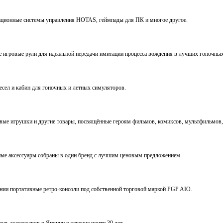
виационные системы управления HOTAS, геймпады для ПК и многое другое.
ve игровые рули для идеальной передачи имитации процесса вождения в лучших гоночны
ресел и кабин для гоночных и летных симуляторов.
е игрушки и другие товары, посвящённые героям фильмов, комиксов, мультфильмов, 
ьные аксессуары собраны в один бренд с лучшим ценовым предложением.
ении портативные ретро-консоли под собственной торговой маркой PGP AIO.