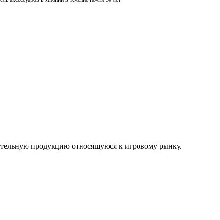
ль аксессуаров в Японии в течение почти 30 лет.
нительную продукцию относящуюся к игровому рынку.