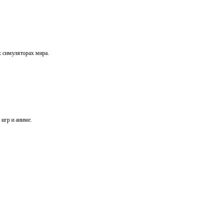
х симуляторах мира.
игр и аниме.