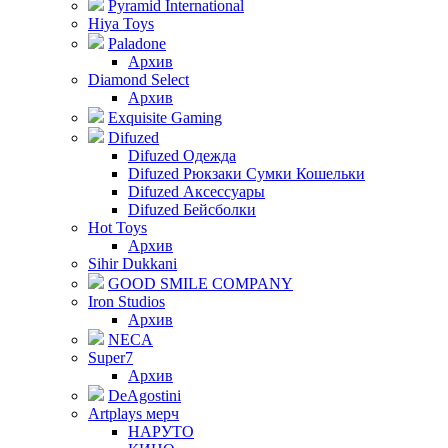
Pyramid International
Hiya Toys
Paladone
Архив
Diamond Select
Архив
Exquisite Gaming
Difuzed
Difuzed Одежда
Difuzed Рюкзаки Сумки Кошельки
Difuzed Аксессуары
Difuzed Бейсболки
Hot Toys
Архив
Sihir Dukkani
GOOD SMILE COMPANY
Iron Studios
Архив
NECA
Super7
Архив
DeAgostini
Artplays мерч
НАРУТО