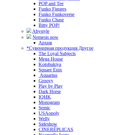
POP and Tee
Funko Figures
Funko Funkoverse
Funko Chase
Bitty POP!
Abystyle
Nemesis now
Архив
*Сувенирная продукция Другое
The Loyal Subjects
Mega House
Kotobukiya
Square Enix
Aquarius
Groovy
Play by Play
Dark Horse
IQHK
Monogram
Semic
USAopoly
Welly
Sideshow
CINERÉPLICAS
Neamedia Icons