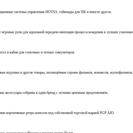
виационные системы управления HOTAS, геймпады для ПК и многое другое.
ve игровые рули для идеальной передачи имитации процесса вождения в лучших гоночны
ресел и кабин для гоночных и летных симуляторов.
е игрушки и другие товары, посвящённые героям фильмов, комиксов, мультфильмов, 
ьные аксессуары собраны в один бренд с лучшим ценовым предложением.
ении портативные ретро-консоли под собственной торговой маркой PGP AIO.