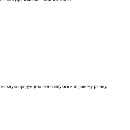
ль аксессуаров в Японии в течение почти 30 лет.
нительную продукцию относящуюся к игровому рынку.