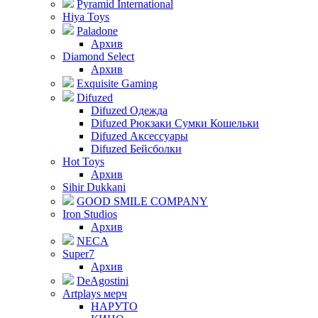
Pyramid International
Hiya Toys
Paladone
Архив
Diamond Select
Архив
Exquisite Gaming
Difuzed
Difuzed Одежда
Difuzed Рюкзаки Сумки Кошельки
Difuzed Аксессуары
Difuzed Бейсболки
Hot Toys
Архив
Sihir Dukkani
GOOD SMILE COMPANY
Iron Studios
Архив
NECA
Super7
Архив
DeAgostini
Artplays мерч
НАРУТО