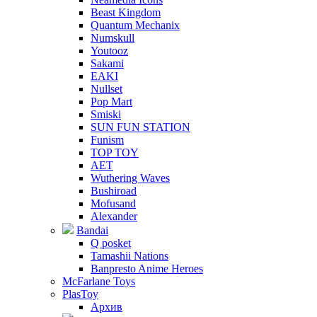
Beast Kingdom
Quantum Mechanix
Numskull
Youtooz
Sakami
EAKI
Nullset
Pop Mart
Smiski
SUN FUN STATION
Funism
TOP TOY
AET
Wuthering Waves
Bushiroad
Mofusand
Alexander
Bandai
Q posket
Tamashii Nations
Banpresto Anime Heroes
McFarlane Toys
PlasToy
Архив