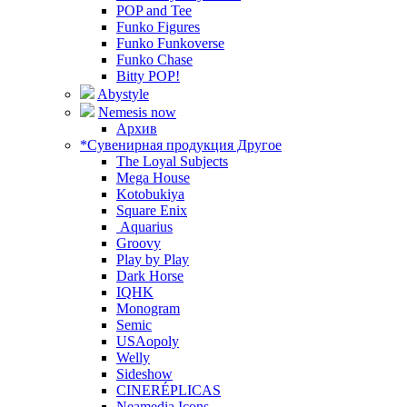
POP and Tee
Funko Figures
Funko Funkoverse
Funko Chase
Bitty POP!
Abystyle
Nemesis now
Архив
*Сувенирная продукция Другое
The Loyal Subjects
Mega House
Kotobukiya
Square Enix
Aquarius
Groovy
Play by Play
Dark Horse
IQHK
Monogram
Semic
USAopoly
Welly
Sideshow
CINERÉPLICAS
Neamedia Icons