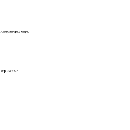
х симуляторах мира.
игр и аниме.