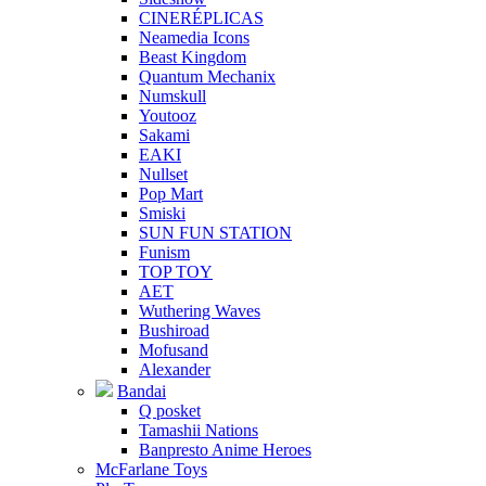
CINERÉPLICAS
Neamedia Icons
Beast Kingdom
Quantum Mechanix
Numskull
Youtooz
Sakami
EAKI
Nullset
Pop Mart
Smiski
SUN FUN STATION
Funism
TOP TOY
AET
Wuthering Waves
Bushiroad
Mofusand
Alexander
Bandai
Q posket
Tamashii Nations
Banpresto Anime Heroes
McFarlane Toys