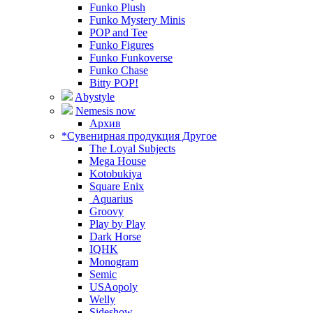
Funko Plush
Funko Mystery Minis
POP and Tee
Funko Figures
Funko Funkoverse
Funko Chase
Bitty POP!
Abystyle
Nemesis now
Архив
*Сувенирная продукция Другое
The Loyal Subjects
Mega House
Kotobukiya
Square Enix
Aquarius
Groovy
Play by Play
Dark Horse
IQHK
Monogram
Semic
USAopoly
Welly
Sideshow