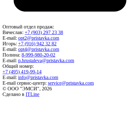
Оптовый отдел продаж:
Вячеслав:
+7 (903) 297 23 38
E-mail:
opt2@pristavka.com
Игорь:
+7 (916) 942 32 82
E-mail:
opt4@pristavka.com
Полина:
8-999-980-20-02
E-mail:
p.hrustaleva@pristavka.com
Общий номер:
+7 (495) 419-99-14
E-mail:
info@pristavka.com
E-mail сервис-центр:
service@pristavka.com
© ООО "ЭМСИ", 2026
Сделано в
ITLine