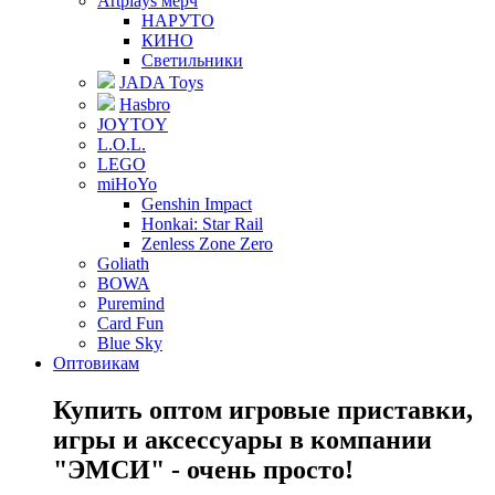
Artplays мерч
НАРУТО
КИНО
Светильники
JADA Toys
Hasbro
JOYTOY
L.O.L.
LEGO
miHoYo
Genshin Impact
Honkai: Star Rail
Zenless Zone Zero
Goliath
BOWA
Puremind
Card Fun
Blue Sky
Оптовикам
Купить оптом игровые приставки,
игры и аксессуары в компании
"ЭМСИ" - очень просто!