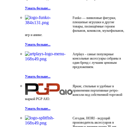
Узнать больше...
Funko — виниловые фигурки,
плюшевые игрушки и другие
товары, посвящённые героям
фильмов, комиксов, мультфильмов,
игр и аниме.
Узнать больше...
Artplays - самые популярные
консольные аксессуары собраны в
один бренд с лучшим ценовым
предложением.
Узнать больше...
Яркие, стильные и удобные в
применении портативные ретро-
консоли под собственной торговой
маркой PGP AIO.
Узнать больше...
Сегодня, HORI - ведущий
производитель аксессуаров в
Японии в течение почти 30 лет.