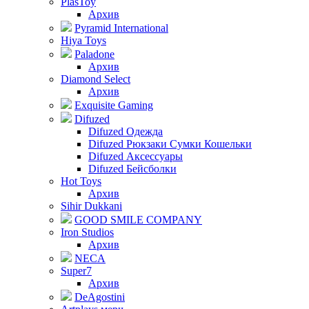
PlasToy
Архив
Pyramid International
Hiya Toys
Paladone
Архив
Diamond Select
Архив
Exquisite Gaming
Difuzed
Difuzed Одежда
Difuzed Рюкзаки Сумки Кошельки
Difuzed Аксессуары
Difuzed Бейсболки
Hot Toys
Архив
Sihir Dukkani
GOOD SMILE COMPANY
Iron Studios
Архив
NECA
Super7
Архив
DeAgostini