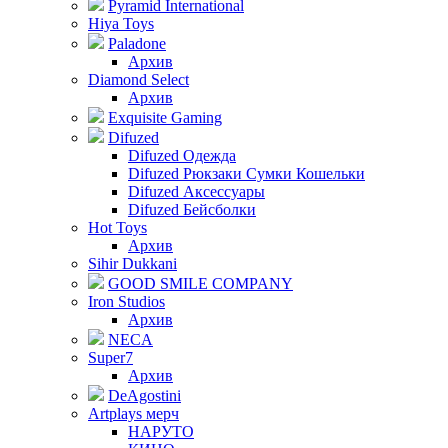
Pyramid International
Hiya Toys
Paladone
Архив
Diamond Select
Архив
Exquisite Gaming
Difuzed
Difuzed Одежда
Difuzed Рюкзаки Сумки Кошельки
Difuzed Аксессуары
Difuzed Бейсболки
Hot Toys
Архив
Sihir Dukkani
GOOD SMILE COMPANY
Iron Studios
Архив
NECA
Super7
Архив
DeAgostini
Artplays мерч
НАРУТО