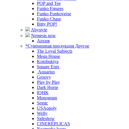
POP and Tee
Funko Figures
Funko Funkoverse
Funko Chase
Bitty POP!
Abystyle
Nemesis now
Архив
*Сувенирная продукция Другое
The Loyal Subjects
Mega House
Kotobukiya
Square Enix
Aquarius
Groovy
Play by Play
Dark Horse
IQHK
Monogram
Semic
USAopoly
Welly
Sideshow
CINERÉPLICAS
Neamedia Icons