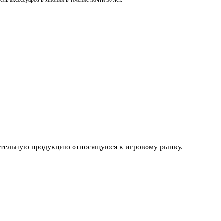
ль аксессуаров в Японии в течение почти 30 лет.
нительную продукцию относящуюся к игровому рынку.