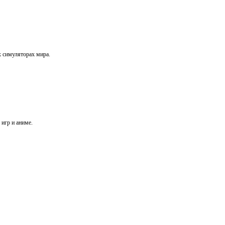
х симуляторах мира.
игр и аниме.