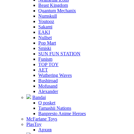
Beast Kingdom
Quantum Mechanix
Numskull
Youtooz
Sakami
EAKI
Nullset
Pop Mart
Smiski
SUN FUN STATION
Funism
TOP TOY
AET
Wuthering Waves
Bushiroad
Mofusand
Alexander
Bandai
Q posket
Tamashii Nations
Banpresto Anime Heroes
McFarlane Toys
PlasToy
Архив