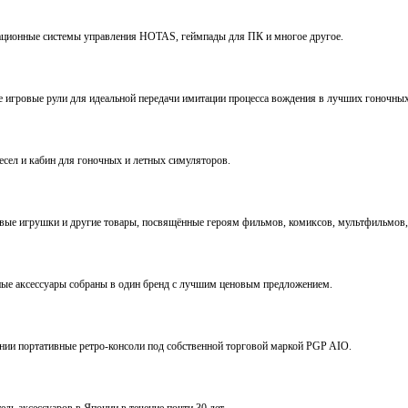
виационные системы управления HOTAS, геймпады для ПК и многое другое.
ve игровые рули для идеальной передачи имитации процесса вождения в лучших гоночны
ресел и кабин для гоночных и летных симуляторов.
е игрушки и другие товары, посвящённые героям фильмов, комиксов, мультфильмов, 
ьные аксессуары собраны в один бренд с лучшим ценовым предложением.
ении портативные ретро-консоли под собственной торговой маркой PGP AIO.