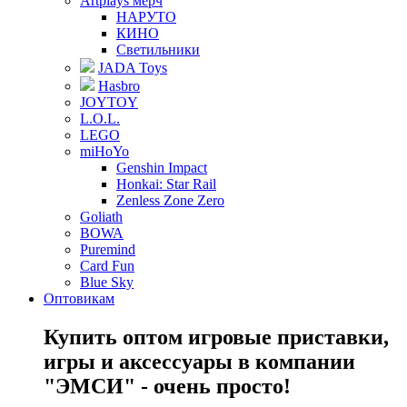
Artplays мерч
НАРУТО
КИНО
Светильники
JADA Toys
Hasbro
JOYTOY
L.O.L.
LEGO
miHoYo
Genshin Impact
Honkai: Star Rail
Zenless Zone Zero
Goliath
BOWA
Puremind
Card Fun
Blue Sky
Оптовикам
Купить оптом игровые приставки,
игры и аксессуары в компании
"ЭМСИ" - очень просто!