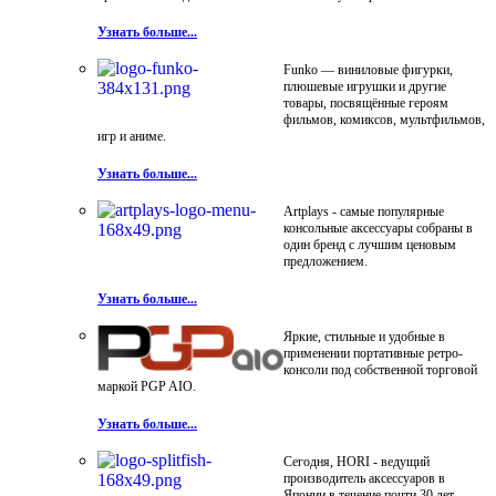
Узнать больше...
Funko — виниловые фигурки,
плюшевые игрушки и другие
товары, посвящённые героям
фильмов, комиксов, мультфильмов,
игр и аниме.
Узнать больше...
Artplays - самые популярные
консольные аксессуары собраны в
один бренд с лучшим ценовым
предложением.
Узнать больше...
Яркие, стильные и удобные в
применении портативные ретро-
консоли под собственной торговой
маркой PGP AIO.
Узнать больше...
Сегодня, HORI - ведущий
производитель аксессуаров в
Японии в течение почти 30 лет.