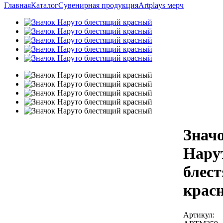
Главная
Каталог
Сувенирная продукция
Artplays мерч
Знач
Нару
блес
крас
Артикул: