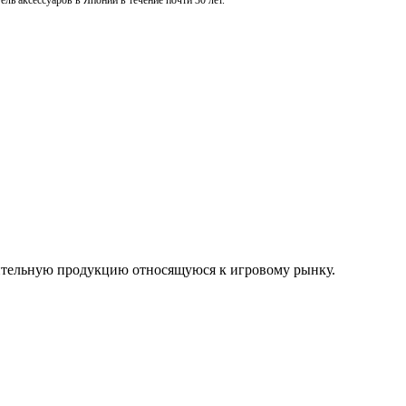
ль аксессуаров в Японии в течение почти 30 лет.
нительную продукцию относящуюся к игровому рынку.