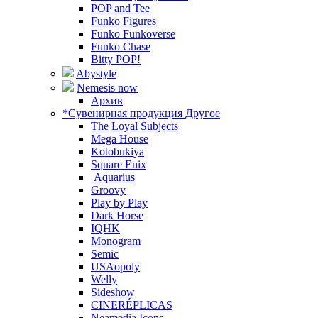
POP and Tee
Funko Figures
Funko Funkoverse
Funko Chase
Bitty POP!
Abystyle
Nemesis now
Архив
*Сувенирная продукция Другое
The Loyal Subjects
Mega House
Kotobukiya
Square Enix
Aquarius
Groovy
Play by Play
Dark Horse
IQHK
Monogram
Semic
USAopoly
Welly
Sideshow
CINERÉPLICAS
Neamedia Icons