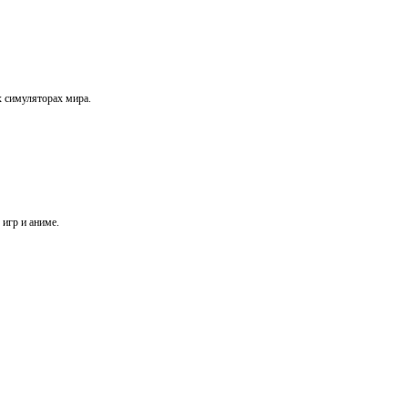
х симуляторах мира.
игр и аниме.