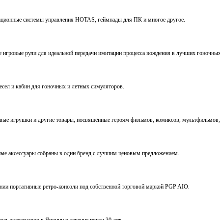
виационные системы управления HOTAS, геймпады для ПК и многое другое.
ve игровые рули для идеальной передачи имитации процесса вождения в лучших гоночны
ресел и кабин для гоночных и летных симуляторов.
е игрушки и другие товары, посвящённые героям фильмов, комиксов, мультфильмов, 
ьные аксессуары собраны в один бренд с лучшим ценовым предложением.
ении портативные ретро-консоли под собственной торговой маркой PGP AIO.