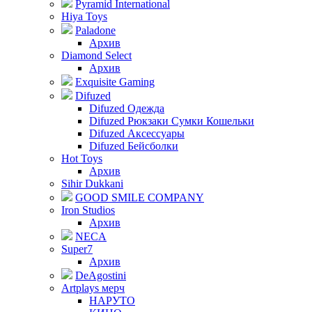
Pyramid International
Hiya Toys
Paladone
Архив
Diamond Select
Архив
Exquisite Gaming
Difuzed
Difuzed Одежда
Difuzed Рюкзаки Сумки Кошельки
Difuzed Аксессуары
Difuzed Бейсболки
Hot Toys
Архив
Sihir Dukkani
GOOD SMILE COMPANY
Iron Studios
Архив
NECA
Super7
Архив
DeAgostini
Artplays мерч
НАРУТО