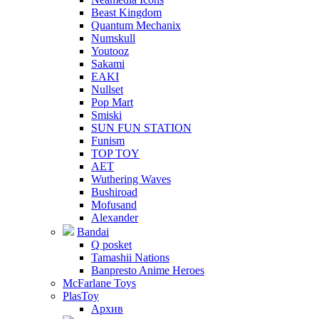
Beast Kingdom
Quantum Mechanix
Numskull
Youtooz
Sakami
EAKI
Nullset
Pop Mart
Smiski
SUN FUN STATION
Funism
TOP TOY
AET
Wuthering Waves
Bushiroad
Mofusand
Alexander
Bandai
Q posket
Tamashii Nations
Banpresto Anime Heroes
McFarlane Toys
PlasToy
Архив