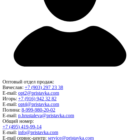
Оптовый отдел продаж:
Вячеслав:
+7 (903) 297 23 38
E-mail:
opt2@pristavka.com
Игорь:
+7 (916) 942 32 82
E-mail:
opt4@pristavka.com
Полина:
8-999-980-20-02
E-mail:
p.hrustaleva@pristavka.com
Общий номер:
+7 (495) 419-99-14
E-mail:
info@pristavka.com
E-mail сервис-центр:
service@pristavka.com