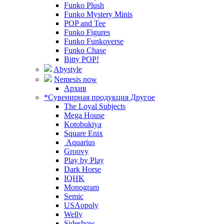
Funko Plush
Funko Mystery Minis
POP and Tee
Funko Figures
Funko Funkoverse
Funko Chase
Bitty POP!
Abystyle
Nemesis now
Архив
*Сувенирная продукция Другое
The Loyal Subjects
Mega House
Kotobukiya
Square Enix
Aquarius
Groovy
Play by Play
Dark Horse
IQHK
Monogram
Semic
USAopoly
Welly
Sideshow