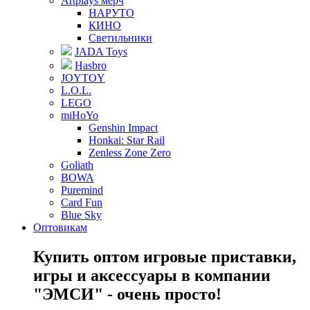
Artplays мерч
НАРУТО
КИНО
Светильники
JADA Toys
Hasbro
JOYTOY
L.O.L.
LEGO
miHoYo
Genshin Impact
Honkai: Star Rail
Zenless Zone Zero
Goliath
BOWA
Puremind
Card Fun
Blue Sky
Оптовикам
Купить оптом игровые приставки,
игры и аксессуары в компании
"ЭМСИ" - очень просто!