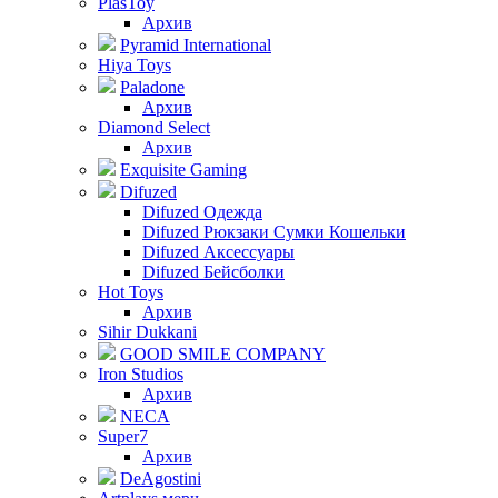
PlasToy
Архив
Pyramid International
Hiya Toys
Paladone
Архив
Diamond Select
Архив
Exquisite Gaming
Difuzed
Difuzed Одежда
Difuzed Рюкзаки Сумки Кошельки
Difuzed Аксессуары
Difuzed Бейсболки
Hot Toys
Архив
Sihir Dukkani
GOOD SMILE COMPANY
Iron Studios
Архив
NECA
Super7
Архив
DeAgostini