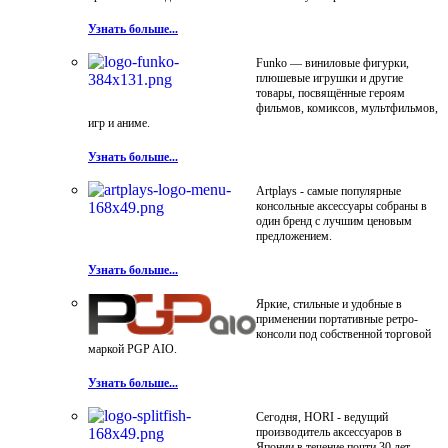
Узнать больше...
Funko — виниловые фигурки,
плюшевые игрушки и другие
товары, посвящённые героям
фильмов, комиксов, мультфильмов,
игр и аниме.
Узнать больше...
Artplays - самые популярные
консольные аксессуары собраны в
один бренд с лучшим ценовым
предложением.
Узнать больше...
Яркие, стильные и удобные в
применении портативные ретро-
консоли под собственной торговой
маркой PGP AIO.
Узнать больше...
Сегодня, HORI - ведущий
производитель аксессуаров в
Японии в течение почти 30 лет.