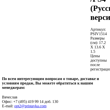
(Русс
верси
Артикул:
PSIV1514
Размеры
(см):
17.2
X 13.6 X
1.5
Цены
доступны
после
регистраци
По всем интересующим вопросам о товаре, доставке и
условиям продаж, Вы можете обратиться к нашим
менеджерам:
Вячеслав
Офис: +7 (495) 419 99 14 доб. 130
E-mail:
opt2@pristavka.com