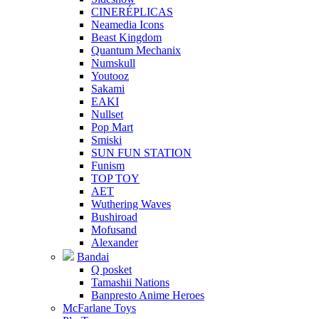
CINERÉPLICAS
Neamedia Icons
Beast Kingdom
Quantum Mechanix
Numskull
Youtooz
Sakami
EAKI
Nullset
Pop Mart
Smiski
SUN FUN STATION
Funism
TOP TOY
AET
Wuthering Waves
Bushiroad
Mofusand
Alexander
Bandai
Q posket
Tamashii Nations
Banpresto Anime Heroes
McFarlane Toys